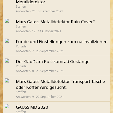
Metalldetektor
Steffen
Antworten
24
5 Dezember 2021
Mars Gauss Metalldetektor Rain Cover?
Steffen
Antworten
12
14 Oktober 2021
Funde und Einstellungen zum nachvollziehen
Porvida
Antworten
7
28 September 2021
Der Gauß am Russkamrad Gestänge
Porvida
Antworten
8
25 September 2021
Mars Gauss Metalldetektor Transport Tasche
oder Koffer wird gesucht.
Steffen
Antworten
9
22 September 2021
GAUSS MD 2020
Steffen