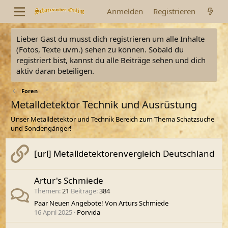
Anmelden
Registrieren
Lieber Gast du musst dich registrieren um alle Inhalte
(Fotos, Texte uvm.) sehen zu können. Sobald du
registriert bist, kannst du alle Beiträge sehen und dich
aktiv daran beteiligen.
Foren
Metalldetektor Technik und Ausrüstung
Unser Metalldetektor und Technik Bereich zum Thema Schatzsuche
und Sondengänger!
[url] Metalldetektorenvergleich Deutschland
Artur's Schmiede
Themen
21
Beiträge
384
Paar Neuen Angebote! Von Arturs Schmiede
16 April 2025
Porvida