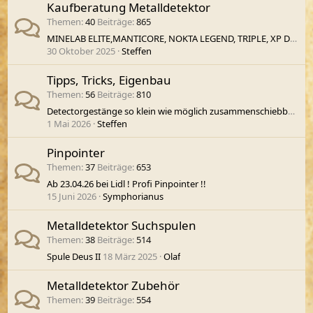
Kaufberatung Metalldetektor
Themen
40
Beiträge
865
MINELAB ELITE,MANTICORE, NOKTA LEGEND, TRIPLE, XP DEUS II, GARRETT APEX BEACH DEPTH TEST
30 Oktober 2025
Steffen
Tipps, Tricks, Eigenbau
Themen
56
Beiträge
810
Detectorgestänge so klein wie möglich zusammenschiebbar?
1 Mai 2026
Steffen
Pinpointer
Themen
37
Beiträge
653
Ab 23.04.26 bei Lidl ! Profi Pinpointer !!
15 Juni 2026
Symphorianus
Metalldetektor Suchspulen
Themen
38
Beiträge
514
Spule Deus II
18 März 2025
Olaf
Metalldetektor Zubehör
Themen
39
Beiträge
554