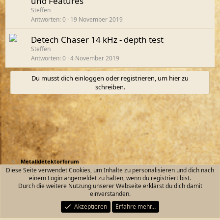
und Features
Steffen
Antworten
0
19 November 2019
Detech Chaser 14 kHz - depth test
Steffen
Antworten
0
4 November 2019
Du musst dich einloggen oder registrieren, um hier zu
schreiben.
Metalldetektorforum
Diese Seite verwendet Cookies, um Inhalte zu personalisieren und dich nach
einem Login angemeldet zu halten, wenn du registriert bist.
Kontakt
Nutzungsbedingungen
Datenschutz
Durch die weitere Nutzung unserer Webseite erklärst du dich damit
Hilfe und Impressum
Start
R
einverstanden.
S
S
Akzeptieren
Erfahre mehr…
®
Community platform by XenForo
© 2010-2026 XenForo Ltd.