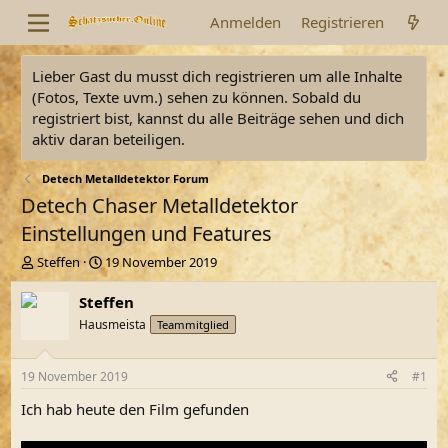
Anmelden
Registrieren
Lieber Gast du musst dich registrieren um alle Inhalte
(Fotos, Texte uvm.) sehen zu können. Sobald du
registriert bist, kannst du alle Beiträge sehen und dich
aktiv daran beteiligen.
Detech Metalldetektor Forum
Detech Chaser Metalldetektor
Einstellungen und Features
E
E
Steffen
19 November 2019
r
r
s
s
Steffen
t
t
Hausmeista
Teammitglied
e
e
l
l
l
l
19 November 2019
#1
e
t
r
a
Ich hab heute den Film gefunden
m