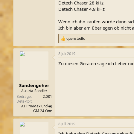
Detech Chaser 28 kHz
Detech Chaser 4.8 kHz
Wenn ich ihn kaufen würde dann sich
Ich bin aber am überlegen ob nicht 
quenstedto
R
e
a
8 Juli 2019
k
t
Zu diesen Geräten sage ich lieber n
i
o
n
e
n
Sondengeher
:
Austria-Sondler
Beiträge
2.081
Detektor
AT Pro/Max und
GM
24 One
8 Juli 2019
Ich habe den Detech Chaser gekauft