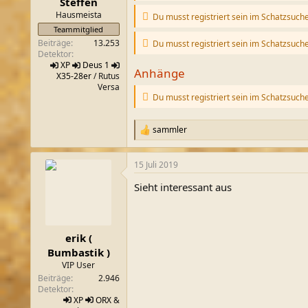
Steffen
:
Hausmeista
Du musst registriert sein im Schatzsuch
Teammitglied
Beiträge
13.253
Du musst registriert sein im Schatzsuch
Detektor
XP
Deus 1
Anhänge
X35-28er
/ Rutus
Versa
Du musst registriert sein im Schatzsuch
sammler
R
e
a
15 Juli 2019
k
t
Sieht interessant aus
i
o
n
e
n
erik (
:
Bumbastik )
VIP User
Beiträge
2.946
Detektor
XP
ORX
&