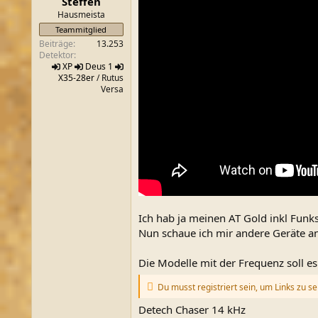
Steffen
m
t
Hausmeista
e
Teammitglied
Beiträge
13.253
Detektor
XP
Deus 1
X35-28er
/ Rutus
Versa
Ich hab ja meinen AT Gold inkl Funks
Nun schaue ich mir andere Geräte an
Die Modelle mit der Frequenz soll e
Du musst registriert sein, um Links zu s
Detech Chaser 14 kHz