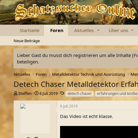
Startseite
Foren
Aktuelles
Über uns
Neue Beiträge
Lieber Gast du musst dich registrieren um alle Inhalte (F
beteiligen.
Aktuelles
Foren
Metalldetektor Technik und Ausrüstung
Met
Detech Chaser Metalldetektor Erfa
E
E
S
Steffen
6 Juli 2019
detech chaser
erfahrungen und testbe
r
r
c
s
s
h
6 Juli 2019
t
t
l
e
e
a
Das Video ist echt klasse.
l
l
g
l
l
w
e
t
o
r
a
r