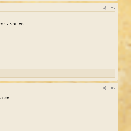
#5
ter 2 Spulen
#6
pulen