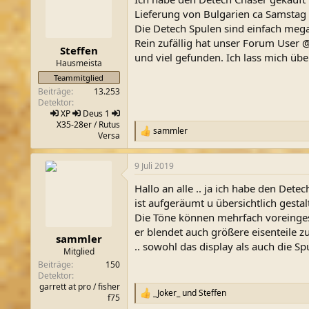
Lieferung von Bulgarien ca Samstag
Die Detech Spulen sind einfach meg
Rein zufällig hat unser Forum User
@
Steffen
und viel gefunden. Ich lass mich übe
Hausmeista
Teammitglied
Beiträge
13.253
Detektor
XP
Deus 1
X35-28er
/ Rutus
sammler
R
Versa
e
a
9 Juli 2019
k
t
Hallo an alle .. ja ich habe den Dete
i
o
ist aufgeräumt u übersichtlich gestalt
n
Die Töne können mehrfach voreingeste
e
er blendet auch größere eisenteile zu
n
sammler
.. sowohl das display als auch die S
:
Mitglied
Beiträge
150
Detektor
garrett at pro / fisher
_Joker_
und
Steffen
R
f75
e