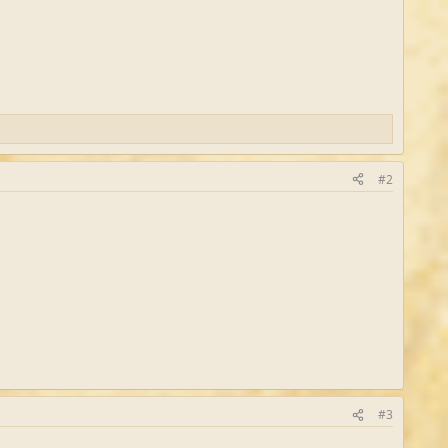
#2
#3