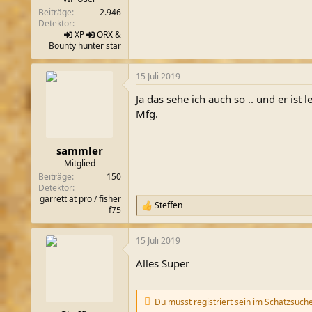
Beiträge
2.946
Detektor
XP
ORX
&
Bounty hunter star
15 Juli 2019
Ja das sehe ich auch so .. und er ist
Mfg.
sammler
Mitglied
Beiträge
150
Detektor
garrett at pro / fisher
Steffen
R
f75
e
a
15 Juli 2019
k
t
Alles Super
i
o
n
e
Du musst registriert sein im Schatzsuch
n