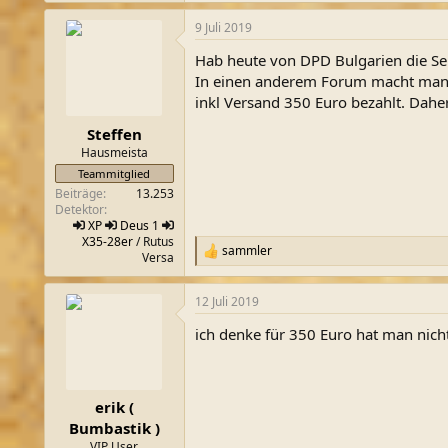
a
9 Juli 2019
k
t
Hab heute von DPD Bulgarien die Se
i
o
In einen anderem Forum macht man s
n
inkl Versand 350 Euro bezahlt. Dahe
e
n
Steffen
:
Hausmeista
Teammitglied
Beiträge
13.253
Detektor
XP
Deus 1
X35-28er
/ Rutus
sammler
R
Versa
e
a
12 Juli 2019
k
t
ich denke für 350 Euro hat man nich
i
o
n
e
n
erik (
:
Bumbastik )
VIP User