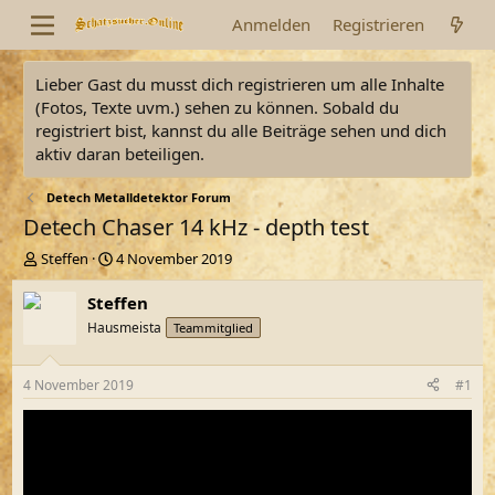
Anmelden
Registrieren
Lieber Gast du musst dich registrieren um alle Inhalte
(Fotos, Texte uvm.) sehen zu können. Sobald du
registriert bist, kannst du alle Beiträge sehen und dich
aktiv daran beteiligen.
Detech Metalldetektor Forum
Detech Chaser 14 kHz - depth test
E
E
Steffen
4 November 2019
r
r
s
s
Steffen
t
t
Hausmeista
Teammitglied
e
e
l
l
l
l
4 November 2019
#1
e
t
r
a
m