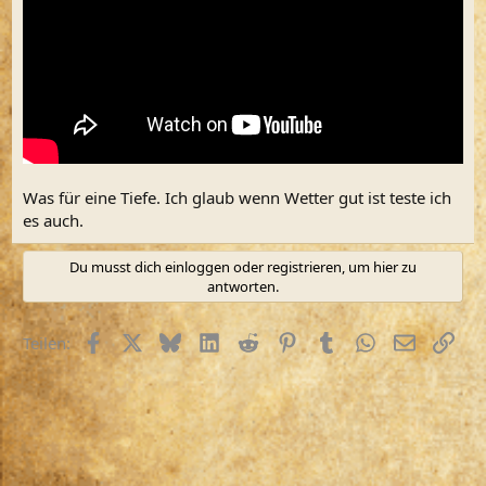
Was für eine Tiefe. Ich glaub wenn Wetter gut ist teste ich
es auch.
Du musst dich einloggen oder registrieren, um hier zu
antworten.
Facebook
X (Twitter)
Bluesky
LinkedIn
Reddit
Pinterest
Tumblr
WhatsApp
E-Mail
Link
Teilen: