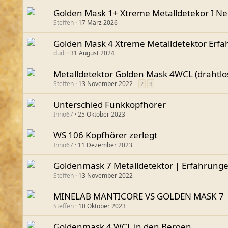
Golden Mask 1+ Xtreme Metalldetekor I N
Steffen
17 März 2026
Golden Mask 4 Xtreme Metalldetektor Erfa
dudi
31 August 2024
Metalldetektor Golden Mask 4WCL (drahtlos
Steffen
13 November 2022
2
3
Unterschied Funkkopfhörer
Inno67
25 Oktober 2023
WS 106 Kopfhörer zerlegt
Inno67
11 Dezember 2023
Goldenmask 7 Metalldetektor | Erfahrunge
Steffen
13 November 2022
MINELAB MANTICORE VS GOLDEN MASK 7
Steffen
10 Oktober 2023
Goldenmask 4 WCL in den Bergen