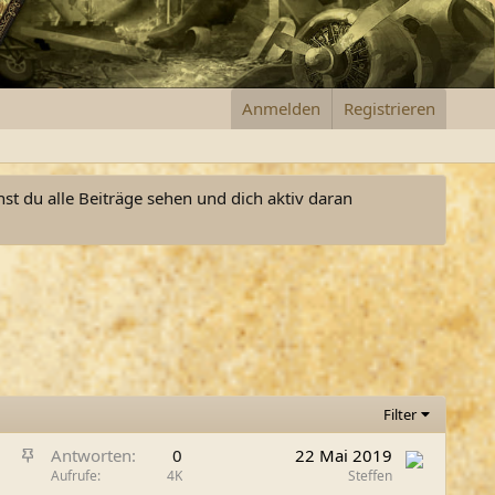
Anmelden
Registrieren
nst du alle Beiträge sehen und dich aktiv daran
Filter
A
Antworten
0
22 Mai 2019
n
Aufrufe
4K
Steffen