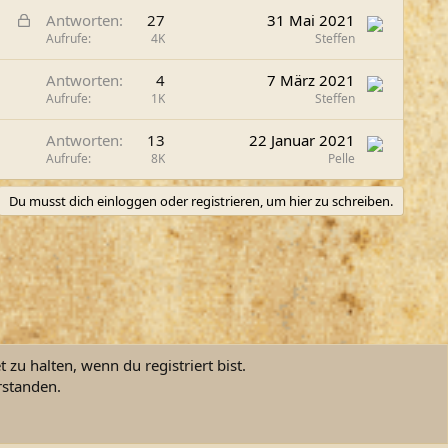
G
Antworten
27
31 Mai 2021
e
Aufrufe
4K
Steffen
s
Antworten
4
7 März 2021
p
Aufrufe
1K
Steffen
e
r
Antworten
13
22 Januar 2021
r
Aufrufe
8K
Pelle
t
Du musst dich einloggen oder registrieren, um hier zu schreiben.
zu halten, wenn du registriert bist.
rstanden.
ngsbedingungen
Datenschutz
Hilfe und Impressum
Start
R
S
S