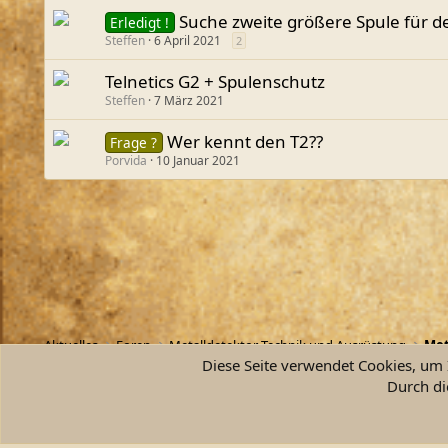
Suche zweite größere Spule für d
Erledigt !
Steffen
6 April 2021
2
Telnetics G2 + Spulenschutz
Steffen
7 März 2021
Wer kennt den T2??
Frage ?
Porvida
10 Januar 2021
Aktuelles
Foren
Metalldetektor Technik und Ausrüstung
Met
Diese Seite verwendet Cookies, um I
Durch di