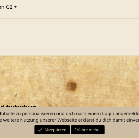
en G2 +
alldetektorforum
nhalte zu personalisieren und dich nach einem Login angemeldet 
e weitere Nutzung unserer Webseite erklärst du dich damit einve
Kontakt
Nutzu
Akzeptieren
Erfahre mehr…
®
Community platform by XenForo
© 2010-2026 XenForo Ltd.