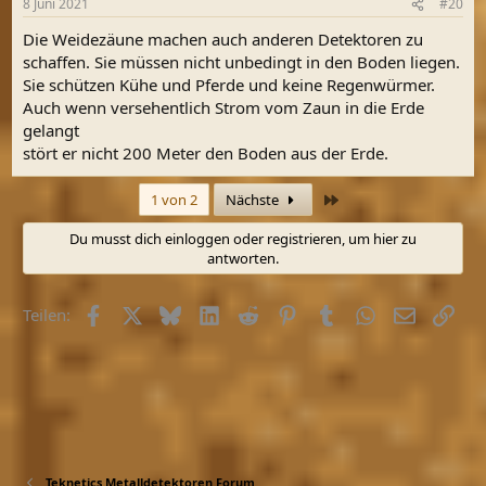
8 Juni 2021
#20
Die Weidezäune machen auch anderen Detektoren zu
schaffen. Sie müssen nicht unbedingt in den Boden liegen.
Sie schützen Kühe und Pferde und keine Regenwürmer.
Auch wenn versehentlich Strom vom Zaun in die Erde
gelangt
stört er nicht 200 Meter den Boden aus der Erde.
Letzte
1 von 2
Nächste
Du musst dich einloggen oder registrieren, um hier zu
antworten.
Facebook
X (Twitter)
Bluesky
LinkedIn
Reddit
Pinterest
Tumblr
WhatsApp
E-Mail
Link
Teilen:
Teknetics Metalldetektoren Forum