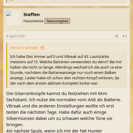
R
e
a
Steffen
k
t
Hausmeista
Teammitglied
i
o
n
4 April 2021
#3
e
n
Himoru schrieb:
:
Ich habe Disc immer auf 0 und VBreak auf 43. Lautstärke
meistens auf 15. Welche Batterien verwendest du denn? Bei mir
halten die nicht so lange. Allerdings wechsel ich die auch ca eine
Stunde, nachdem die Batterieanzeige nur noch einen Balken
anzeigt. Leider habe ich schon den rechten Knopf verloren, da
der nach dem ersten ablösen komplett locker war
Die Gitarrenknöpfe kannst du festziehen mit Mini
Sechskant. Ich nutze die normalen vom Aldi als Batterie.
VBreak und die anderen Einstellungen wollte ich erst
testen die nächsten Tage. Habe dafür auch einige
Silbermünzen dabei um zu schauen welche Töne sie
bringen.
Als nächste Spule, wenn ich mit der Nel Hunter