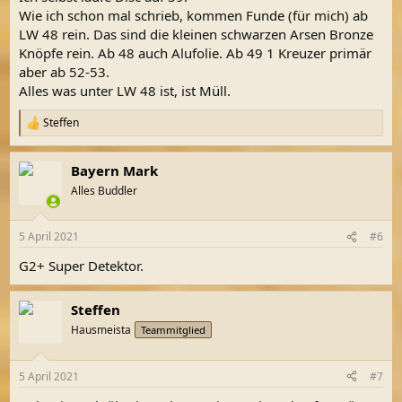
Wie ich schon mal schrieb, kommen Funde (für mich) ab
LW 48 rein. Das sind die kleinen schwarzen Arsen Bronze
Knöpfe rein. Ab 48 auch Alufolie. Ab 49 1 Kreuzer primär
aber ab 52-53.
Alles was unter LW 48 ist, ist Müll.
Steffen
R
e
a
Bayern Mark
k
t
Alles Buddler
i
o
n
5 April 2021
#6
e
n
G2+ Super Detektor.
:
Steffen
Hausmeista
Teammitglied
5 April 2021
#7