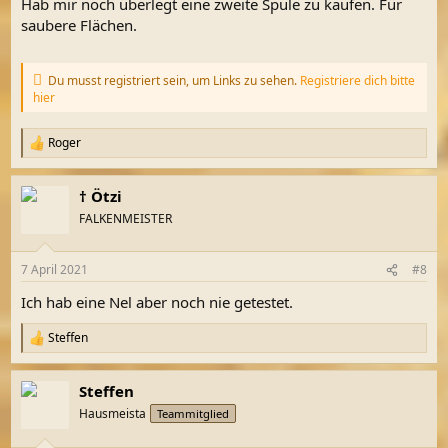
Hab mir noch überlegt eine zweite Spule zu kaufen. Für
saubere Flächen.
Du musst registriert sein, um Links zu sehen.
Registriere dich bitte
hier
Roger
R
e
a
† Ötzi
k
t
FALKENMEISTER
i
o
n
7 April 2021
#8
e
n
Ich hab eine Nel aber noch nie getestet.
:
Steffen
R
e
a
Steffen
k
t
Hausmeista
Teammitglied
i
o