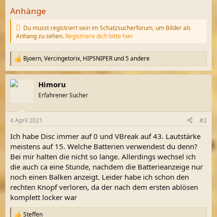
Anhänge
Du musst registriert sein im Schatzsucherforum, um Bilder als
Anhang zu sehen.
Registriere dich bitte hier
Bjoern
,
Vercingetorix
,
HIPSNIPER
und 5 andere
R
e
a
Himoru
k
t
Erfahrener Sucher
i
o
n
4 April 2021
#2
e
n
Ich habe Disc immer auf 0 und VBreak auf 43. Lautstärke
:
meistens auf 15. Welche Batterien verwendest du denn?
Bei mir halten die nicht so lange. Allerdings wechsel ich
die auch ca eine Stunde, nachdem die Batterieanzeige nur
noch einen Balken anzeigt. Leider habe ich schon den
rechten Knopf verloren, da der nach dem ersten ablösen
komplett locker war
Steffen