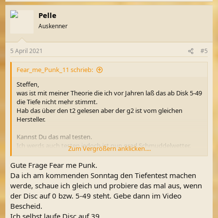
Pelle
Auskenner
5 April 2021
#5
Fear_me_Punk_11 schrieb:
Steffen,
was ist mit meiner Theorie die ich vor Jahren laß das ab Disk 5-49
die Tiefe nicht mehr stimmt.
Hab das über den t2 gelesen aber der g2 ist vom gleichen
Hersteller.
Kannst Du das mal testen.
Ich werds auch testen,jedoch ist nun grad Schmuddelwetter.
Zum Vergrößern anklicken....
Schwarzer Tee,Lazychair,Heizung an,und Computerspiele sind
mein Zeitvertreib.
Gute Frage Fear me Punk.
Da ich am kommenden Sonntag den Tiefentest machen
werde, schaue ich gleich und probiere das mal aus, wenn
der Disc auf 0 bzw. 5-49 steht. Gebe dann im Video
Bescheid.
Ich selbst laufe Disc auf 39.