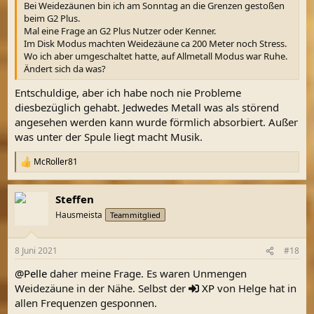
Bei Weidezäunen bin ich am Sonntag an die Grenzen gestoßen
beim G2 Plus.
Mal eine Frage an G2 Plus Nutzer oder Kenner.
Im Disk Modus machten Weidezäune ca 200 Meter noch Stress.
Wo ich aber umgeschaltet hatte, auf Allmetall Modus war Ruhe.
Ändert sich da was?
Entschuldige, aber ich habe noch nie Probleme
diesbezüglich gehabt. Jedwedes Metall was als störend
angesehen werden kann wurde förmlich absorbiert. Außer
was unter der Spule liegt macht Musik.
McRoller81
R
e
a
Steffen
k
t
Hausmeista
Teammitglied
i
o
n
8 Juni 2021
#18
e
n
@Pelle
daher meine Frage. Es waren Unmengen
:
Weidezäune in der Nähe. Selbst der
XP
von Helge hat in
allen Frequenzen gesponnen.