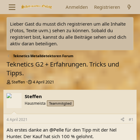
Anmelden
Registrieren
Lieber Gast du musst dich registrieren um alle Inhalte
(Fotos, Texte uvm.) sehen zu können. Sobald du
registriert bist, kannst du alle Beiträge sehen und dich
aktiv daran beteiligen.
Teknetics Metalldetektoren Forum
Teknetics G2 + Erfahrungen. Tricks und
Tipps.
E
E
Steffen
4 April 2021
r
r
s
s
Steffen
t
t
Hausmeista
Teammitglied
e
e
l
l
l
l
4 April 2021
#1
e
t
r
a
Als erstes danke an
@Pelle
für den Tipp mit der Nel
m
Hunter. Der Kauf hat sich 100 % gelohnt.