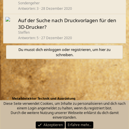
Sondengeher
Antworten
3
28 Dezember 2020
Auf der Suche nach Druckvorlagen für den
3D-Drucker?
Steffen
Antworten
5
27 Dezember 2020
Du musst dich einloggen oder registrieren, um hier zu
schreiben.
Metalldetektor Technik und Ausrüstung
Diese Seite verwendet Cookies, um Inhalte zu personalisieren und dich nach
einem Login angemeldet zu halten, wenn du registriert bist.
Kontakt
Nutzungsbedingungen
Datenschutz
Durch die weitere Nutzung unserer Webseite erklärst du dich damit
Hilfe und Impressum
Start
R
einverstanden.
S
S
Akzeptieren
Erfahre mehr…
®
Community platform by XenForo
© 2010-2026 XenForo Ltd.