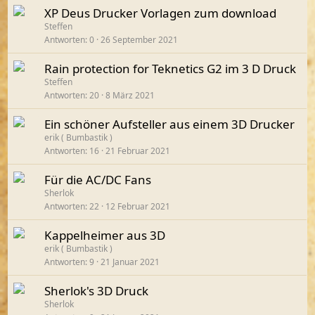
XP Deus Drucker Vorlagen zum download
Steffen
Antworten
0
26 September 2021
Rain protection for Teknetics G2 im 3 D Druck
Steffen
Antworten
20
8 März 2021
Ein schöner Aufsteller aus einem 3D Drucker
erik ( Bumbastik )
Antworten
16
21 Februar 2021
Für die AC/DC Fans
Sherlok
Antworten
22
12 Februar 2021
Kappelheimer aus 3D
erik ( Bumbastik )
Antworten
9
21 Januar 2021
Sherlok's 3D Druck
Sherlok