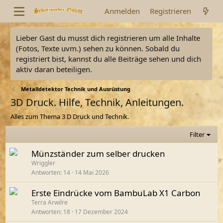
Anmelden
Registrieren
Lieber Gast du musst dich registrieren um alle Inhalte
(Fotos, Texte uvm.) sehen zu können. Sobald du
registriert bist, kannst du alle Beiträge sehen und dich
aktiv daran beteiligen.
Metalldetektor Technik und Ausrüstung
3D Druck. Hilfe, Technik, Anleitungen.
Alles zum Thema 3 D Druck und Technik.
Filter
Münzständer zum selber drucken
Wriggler
Antworten
14
14 Mai 2026
Erste Eindrücke vom BambuLab X1 Carbon
Terra Arwilre
Antworten
18
17 Dezember 2024