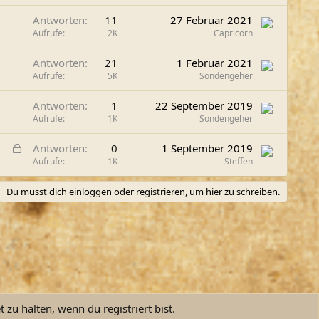
Antworten
11
27 Februar 2021
Aufrufe
2K
Capricorn
Antworten
21
1 Februar 2021
Aufrufe
5K
Sondengeher
Antworten
1
22 September 2019
Aufrufe
1K
Sondengeher
G
Antworten
0
1 September 2019
e
Aufrufe
1K
Steffen
s
Du musst dich einloggen oder registrieren, um hier zu schreiben.
p
e
r
r
t
zu halten, wenn du registriert bist.