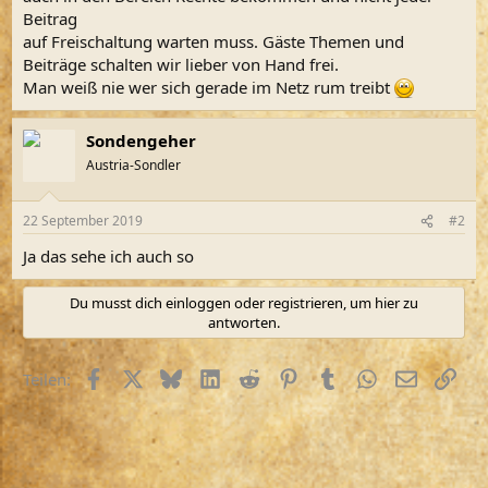
Beitrag
auf Freischaltung warten muss. Gäste Themen und
Beiträge schalten wir lieber von Hand frei.
Man weiß nie wer sich gerade im Netz rum treibt
Sondengeher
Austria-Sondler
22 September 2019
#2
Ja das sehe ich auch so
Du musst dich einloggen oder registrieren, um hier zu
antworten.
Facebook
X (Twitter)
Bluesky
LinkedIn
Reddit
Pinterest
Tumblr
WhatsApp
E-Mail
Link
Teilen: