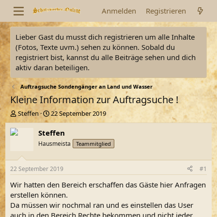
Anmelden
Registrieren
Lieber Gast du musst dich registrieren um alle Inhalte
(Fotos, Texte uvm.) sehen zu können. Sobald du
registriert bist, kannst du alle Beiträge sehen und dich
aktiv daran beteiligen.
Auftragsuche Sondengänger an Land und Wasser
Kleine Information zur Auftragsuche !
E
E
Steffen
22 September 2019
r
r
s
s
Steffen
t
t
Hausmeista
Teammitglied
e
e
l
l
l
l
22 September 2019
#1
e
t
r
a
Wir hatten den Bereich erschaffen das Gäste hier Anfragen
m
erstellen können.
Da müssen wir nochmal ran und es einstellen das User
auch in den Bereich Rechte bekommen und nicht jeder