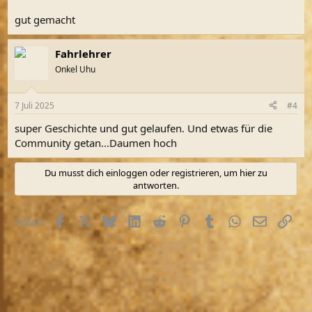
gut gemacht
Fahrlehrer
Onkel Uhu
7 Juli 2025
#4
super Geschichte und gut gelaufen. Und etwas für die
Community getan...Daumen hoch
Du musst dich einloggen oder registrieren, um hier zu
antworten.
Facebook
X (Twitter)
Bluesky
LinkedIn
Reddit
Pinterest
Tumblr
WhatsApp
E-Mail
Link
Teilen: