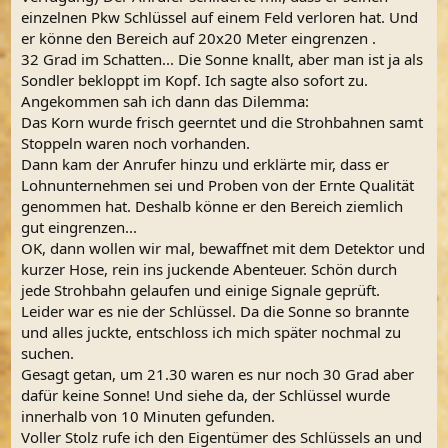
einzelnen Pkw Schlüssel auf einem Feld verloren hat. Und
er könne den Bereich auf 20x20 Meter eingrenzen .
32 Grad im Schatten... Die Sonne knallt, aber man ist ja als
Sondler bekloppt im Kopf. Ich sagte also sofort zu.
Angekommen sah ich dann das Dilemma:
Das Korn wurde frisch geerntet und die Strohbahnen samt
Stoppeln waren noch vorhanden.
Dann kam der Anrufer hinzu und erklärte mir, dass er
Lohnunternehmen sei und Proben von der Ernte Qualität
genommen hat. Deshalb könne er den Bereich ziemlich
gut eingrenzen...
OK, dann wollen wir mal, bewaffnet mit dem Detektor und
kurzer Hose, rein ins juckende Abenteuer. Schön durch
jede Strohbahn gelaufen und einige Signale geprüft.
Leider war es nie der Schlüssel. Da die Sonne so brannte
und alles juckte, entschloss ich mich später nochmal zu
suchen.
Gesagt getan, um 21.30 waren es nur noch 30 Grad aber
dafür keine Sonne! Und siehe da, der Schlüssel wurde
innerhalb von 10 Minuten gefunden.
Voller Stolz rufe ich den Eigentümer des Schlüssels an und