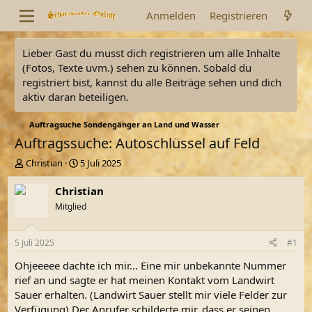
Anmelden
Registrieren
Lieber Gast du musst dich registrieren um alle Inhalte
(Fotos, Texte uvm.) sehen zu können. Sobald du
registriert bist, kannst du alle Beiträge sehen und dich
aktiv daran beteiligen.
Auftragsuche Sondengänger an Land und Wasser
Auftragssuche: Autoschlüssel auf Feld
E
E
Christian
5 Juli 2025
r
r
s
s
Christian
t
t
Mitglied
e
e
l
l
l
l
5 Juli 2025
#1
e
t
r
a
Ohjeeeee dachte ich mir... Eine mir unbekannte Nummer
m
rief an und sagte er hat meinen Kontakt vom Landwirt
Sauer erhalten. (Landwirt Sauer stellt mir viele Felder zur
Verfügung) Der Anrufer schilderte mir, dass er seinen