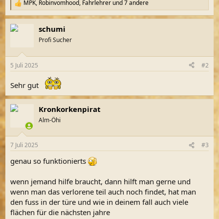
MPK
,
Robinvomhood
,
Fahrlehrer
und 7 andere
R
e
a
schumi
k
t
Profi Sucher
i
o
n
5 Juli 2025
#2
e
n
Sehr gut
:
Kronkorkenpirat
Alm-Öhi
7 Juli 2025
#3
genau so funktionierts
wenn jemand hilfe braucht, dann hilft man gerne und
wenn man das verlorene teil auch noch findet, hat man
den fuss in der türe und wie in deinem fall auch viele
flächen für die nächsten jahre