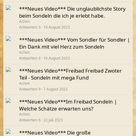
***Neues Video*** Die unglaublichste Story
beim Sondeln die ich je erlebt habe.
Achim
Antworten
5
19 August 2023
***Neues Video*** Vom Sondler für Sondler |
Ein Dank mit viel Herz zum Sondeln
Achim
Antworten
6
16 August 2023
***Neues Video***Freibad Freibad Zwoter
Teil - Sondeln mit mega Fund
Achim
Antworten
9
7 August 2023
***Neues Video***Im Freibad Sondeln |
Welche Schätze erwarten uns?
Achim
Antworten
6
22 Juli 2023
***Neues Video*** Die große