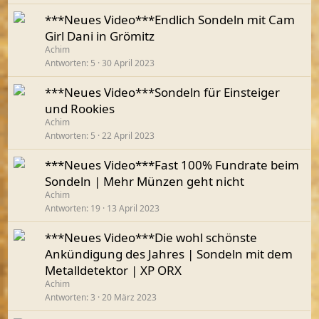
***Neues Video***Endlich Sondeln mit Cam
Girl Dani in Grömitz
Achim
Antworten
5
30 April 2023
***Neues Video***Sondeln für Einsteiger
und Rookies
Achim
Antworten
5
22 April 2023
***Neues Video***Fast 100% Fundrate beim
Sondeln | Mehr Münzen geht nicht
Achim
Antworten
19
13 April 2023
***Neues Video***Die wohl schönste
Ankündigung des Jahres | Sondeln mit dem
Metalldetektor | XP ORX
Achim
Antworten
3
20 März 2023