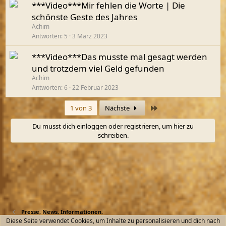
***Video***Mir fehlen die Worte | Die
schönste Geste des Jahres
Achim
Antworten
5
3 März 2023
***Video***Das musste mal gesagt werden
und trotzdem viel Geld gefunden
Achim
Antworten
6
22 Februar 2023
Letzte
1 von 3
Nächste
Du musst dich einloggen oder registrieren, um hier zu
schreiben.
Presse, News, Informationen,
Diese Seite verwendet Cookies, um Inhalte zu personalisieren und dich nach