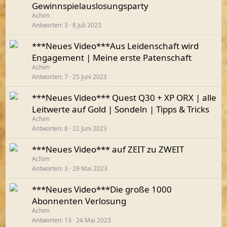
Gewinnspielauslosungsparty
Achim
Antworten
3
8 Juli 2023
***Neues Video***Aus Leidenschaft wird
Engagement | Meine erste Patenschaft
Achim
Antworten
7
25 Juni 2023
***Neues Video*** Quest Q30 + XP ORX | alle
Leitwerte auf Gold | Sondeln | Tipps & Tricks
Achim
Antworten
8
22 Juni 2023
***Neues Video*** auf ZEIT zu ZWEIT
Achim
Antworten
3
29 Mai 2023
***Neues Video***Die große 1000
Abonnenten Verlosung
Achim
Antworten
13
24 Mai 2023