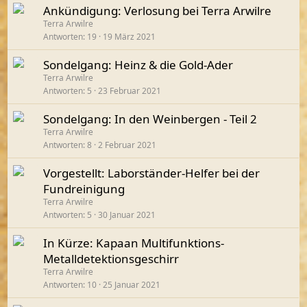
Ankündigung: Verlosung bei Terra Arwilre
Terra Arwilre
Antworten
19
19 März 2021
Sondelgang: Heinz & die Gold-Ader
Terra Arwilre
Antworten
5
23 Februar 2021
Sondelgang: In den Weinbergen - Teil 2
Terra Arwilre
Antworten
8
2 Februar 2021
Vorgestellt: Laborständer-Helfer bei der
Fundreinigung
Terra Arwilre
Antworten
5
30 Januar 2021
In Kürze: Kapaan Multifunktions-
Metalldetektionsgeschirr
Terra Arwilre
Antworten
10
25 Januar 2021