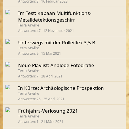
Antworten
3
16 Februar 2023
Im Test: Kapaan Multifunktions-
Metalldetektionsgeschirr
Terra Arwilre
Antworten
47
12 November 2021
Unterwegs mit der Rolleiflex 3,5 B
Terra Arwilre
Antworten
9
15 Mai 2021
Neue Playlist: Analoge Fotografie
Terra Arwilre
Antworten
7
28 April 2021
In Kürze: Archäologische Prospektion
Terra Arwilre
Antworten
26
25 April 2021
Frühjahrs-Verlosung 2021
Terra Arwilre
Antworten
1
21 März 2021