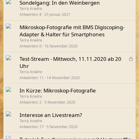
Sondelgang: In den Weinbergen
Terra Arwilre
Antworten
8
25 Januar 2021
Mikroskop-Fotografie mit BMS Digiscoping-
Adapter & Halter für Smartphones
Terra Arwilre
Antworten
0
16 November 2020
G
Test-Stream - Mittwoch, 11.11.2020 ab 20
e
Uhr
s
Terra Arwilre
p
Antworten
11
14 November 2020
e
In Kürze: Mikroskop-Fotografie
r
Terra Arwilre
r
Antworten
2
5 November 2020
t
Interesse an Livestream?
Terra Arwilre
Antworten
17
5 November 2020