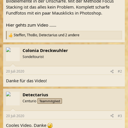
Bildelemente in der Unschärfe. Mit der Methode Focus
Stacking ist das alles kein Problem. Komplett scharfe
Fundfotos mit ein paar Mausklicks in Photoshop.
Hier gehts zum Video ......
Steffen
,
ThoBo
,
Detectarius
und 2 andere
R
e
a
Colonia Dreckwuhler
k
t
Sondeltourist
i
o
n
20 Juli 2020
#2
e
n
Danke für das Video!
:
Detectarius
Centurio
Teammitglied
20 Juli 2020
#3
Cooles Video. Danke