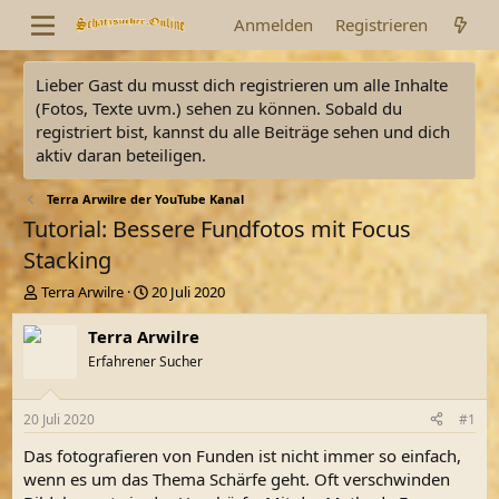
Anmelden
Registrieren
Lieber Gast du musst dich registrieren um alle Inhalte
(Fotos, Texte uvm.) sehen zu können. Sobald du
registriert bist, kannst du alle Beiträge sehen und dich
aktiv daran beteiligen.
Terra Arwilre der YouTube Kanal
Tutorial: Bessere Fundfotos mit Focus
Stacking
E
E
Terra Arwilre
20 Juli 2020
r
r
s
s
Terra Arwilre
t
t
Erfahrener Sucher
e
e
l
l
l
l
20 Juli 2020
#1
e
t
r
a
Das fotografieren von Funden ist nicht immer so einfach,
m
wenn es um das Thema Schärfe geht. Oft verschwinden