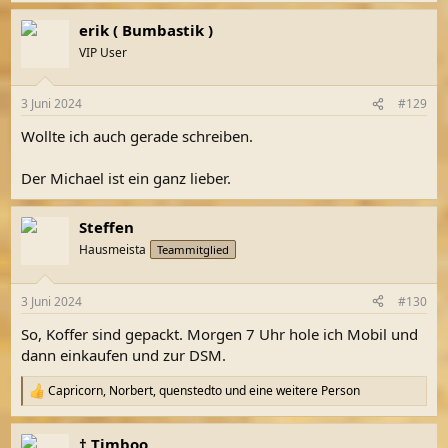
a
erik ( Bumbastik )
k
t
VIP User
i
o
n
3 Juni 2024
#129
e
n
Wollte ich auch gerade schreiben.
:
Der Michael ist ein ganz lieber.
Steffen
Hausmeista
Teammitglied
3 Juni 2024
#130
So, Koffer sind gepackt. Morgen 7 Uhr hole ich Mobil und
dann einkaufen und zur DSM.
Capricorn
,
Norbert
,
quenstedto
und eine weitere Person
R
e
a
† Timboo
k