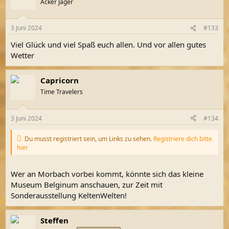
Acker Jäger
i
o
n
3 Juni 2024
#133
e
n
Viel Glück und viel Spaß euch allen. Und vor allen gutes
:
Wetter
Capricorn
Time Travelers
3 Juni 2024
#134
Du musst registriert sein, um Links zu sehen.
Registriere dich bitte
hier
Wer an Morbach vorbei kommt, könnte sich das kleine
Museum Belginum anschauen, zur Zeit mit
Sonderausstellung KeltenWelten!
Steffen