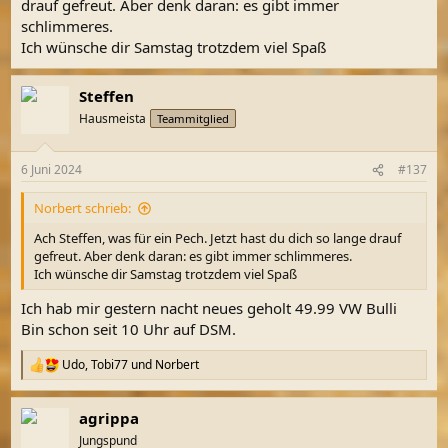
drauf gefreut. Aber denk daran: es gibt immer
schlimmeres.
Ich wünsche dir Samstag trotzdem viel Spaß
Steffen
Hausmeista
Teammitglied
6 Juni 2024
#137
Norbert schrieb:
Ach Steffen, was für ein Pech. Jetzt hast du dich so lange drauf
gefreut. Aber denk daran: es gibt immer schlimmeres.
Ich wünsche dir Samstag trotzdem viel Spaß
Ich hab mir gestern nacht neues geholt 49.99 VW Bulli
Bin schon seit 10 Uhr auf DSM.
Udo
,
Tobi77
und
Norbert
R
e
a
agrippa
k
t
Jungspund