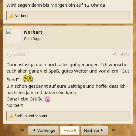
Wird sagen dann bis Morgen bin auf 12 Uhr da
Norbert
R
e
a
Norbert
k
t
Coin Digger
i
o
n
6 Juni 2024
#140
e
n
Dann ist ist ja doch noch alles gut gegangen. Ich wünsche
:
euch allen ganz viel Spaß, gutes Wetter und vor allem "Gut
Fund"
.
Bin schon gespannt auf eure Beiträge und hoffe, dass ich
nächstes Jahr mit dabei sein kann.
Ganz liebe Grüße,
Norbert
Steffen
und
schumi
R
e
a
Erste
Letzte
Vorherige
7 von 9
Nächste
k