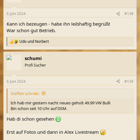
i
o
n
6 Juni 2024
#138
e
n
Kann ich bezeugen - habe ihn leibhaftig begrüßt
:
War schon gut Betrieb.
Udo
und
Norbert
R
e
a
schumi
k
t
Profi Sucher
i
o
n
6 Juni 2024
#139
e
n
Steffen schrieb:
:
Ich hab mir gestern nacht neues geholt 49.99 VW Bulli
Bin schon seit 10 Uhr auf DSM.
Hab di schon gesehen
Erst auf Fotos und dann in Alex Livestream