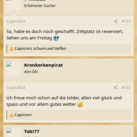
t
Erfahrener Sucher
i
o
n
3 Juni 2024
#131
e
n
So, habe es doch noch geschafft. Zeltplatz ist reserviert.
:
Sehen uns am Freitag
Capricorn
,
schumi
und
Steffen
R
e
a
Kronkorkenpirat
k
t
Alm-Öhi
i
o
n
3 Juni 2024
#132
e
n
ich freue mich schon auf die bilder, allen viel glück und
:
spass und vor allem gutes wetter
Capricorn
R
e
a
Tobi77
k
t