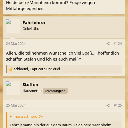
Heidelberg/Mannheim kommt? Frage wegen
Mitfahrgelegenheit
Fahrlehrer
Onkel Uhu
24 Mai 2024
#124
Allen, die teilnehmen wünsche ich viel Spaß.....hoffentlich
schaffen Stefan und ich es auch mal^^
schloemi
,
Capricorn
und
dudi
R
e
a
Steffen
k
t
Hausmeista
Teammitglied
i
o
n
25 Mai 2024
#125
e
n
Himoru schrieb:
:
Fährt jemand hin der aus dem Raum Heidelberg/Mannheim