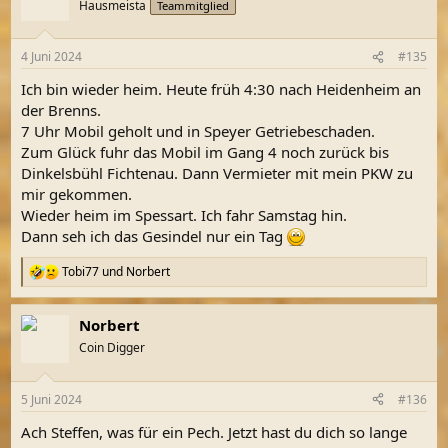
Hausmeista
Teammitglied
4 Juni 2024
#135
Ich bin wieder heim. Heute früh 4:30 nach Heidenheim an
der Brenns.
7 Uhr Mobil geholt und in Speyer Getriebeschaden.
Zum Glück fuhr das Mobil im Gang 4 noch zurück bis
Dinkelsbühl Fichtenau. Dann Vermieter mit mein PKW zu
mir gekommen.
Wieder heim im Spessart. Ich fahr Samstag hin.
Dann seh ich das Gesindel nur ein Tag
Tobi77
und
Norbert
R
e
a
Norbert
k
t
Coin Digger
i
o
n
5 Juni 2024
#136
e
n
Ach Steffen, was für ein Pech. Jetzt hast du dich so lange
: