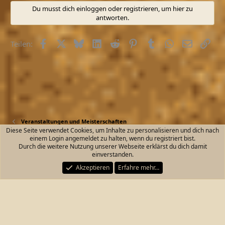
t
Du musst dich einloggen oder registrieren, um hier zu
i
antworten.
o
n
e
Facebook
X (Twitter)
Bluesky
LinkedIn
Reddit
Pinterest
Tumblr
WhatsApp
E-Mail
Link
n
Teilen:
:
Veranstaltungen und Meisterschaften
Diese Seite verwendet Cookies, um Inhalte zu personalisieren und dich nach
einem Login angemeldet zu halten, wenn du registriert bist.
Kontakt
Nutzungsbedingungen
Datenschutz
Durch die weitere Nutzung unserer Webseite erklärst du dich damit
Hilfe und Impressum
Start
R
einverstanden.
S
S
Akzeptieren
Erfahre mehr…
®
Community platform by XenForo
© 2010-2026 XenForo Ltd.