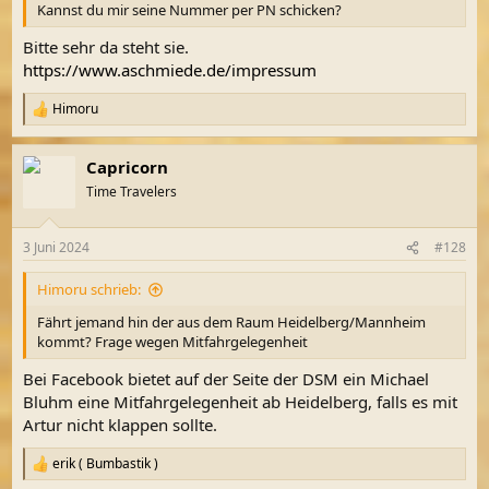
Kannst du mir seine Nummer per PN schicken?
Bitte sehr da steht sie.
https://www.aschmiede.de/impressum
Himoru
R
e
a
Capricorn
k
t
Time Travelers
i
o
n
3 Juni 2024
#128
e
n
Himoru schrieb:
:
Fährt jemand hin der aus dem Raum Heidelberg/Mannheim
kommt? Frage wegen Mitfahrgelegenheit
Bei Facebook bietet auf der Seite der DSM ein Michael
Bluhm eine Mitfahrgelegenheit ab Heidelberg, falls es mit
Artur nicht klappen sollte.
erik ( Bumbastik )
R
e