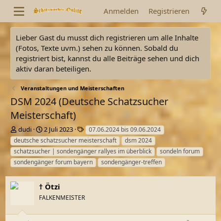
Anmelden
Registrieren
Lieber Gast du musst dich registrieren um alle Inhalte
(Fotos, Texte uvm.) sehen zu können. Sobald du
registriert bist, kannst du alle Beiträge sehen und dich
aktiv daran beteiligen.
Veranstaltungen und Meisterschaften
DSM 2024 (Deutsche Schatzsucher
Meisterschaft)
E
E
S
dudi
2 Juli 2023
07.06.2024 bis 09.06.2024
r
r
c
deutsche schatzsucher meisterschaft
dsm 2024
s
s
h
schatzsucher | sondengänger rallyes im überblick
sondeln forum
t
t
l
sondengänger forum bayern
sondengänger-treffen
e
e
a
l
l
g
l
l
w
† Ötzi
e
t
o
FALKENMEISTER
r
a
r
m
t
e