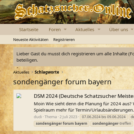
Startseite
Foren
Aktuelles
Über uns
Neueste Aktivitäten
Registrieren
Lieber Gast du musst dich registrieren um alle Inhalte (F
beteiligen.
Aktuelles
Schlagworte
sondengänger forum bayern
DSM 2024 (Deutsche Schatzsucher Meister
Moin Wie sieht denn die Planung für 2024 aus? 
Spielraum mehr für Termin/Urlaubsänderungen. 
dudi
Thema
2 Juli 2023
07.06.2024 bis 09.06.2024
d
sondengänger
forum
bayern
sondengänger
-treffen