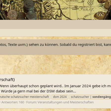
otos, Texte uvm.) sehen zu können. Sobald du registriert bist, kan
schaft)
Wenn überhaupt schon geplant wird.. Im Januar 2024 gebe ich me
Würde ja gern mal bei der DSM dabei sein...
eutsche schatzsucher meisterschaft
dsm 2024
schatzsucher |
sondengäng
Antworten: 160
Forum:
Veranstaltungen und Meisterschaften