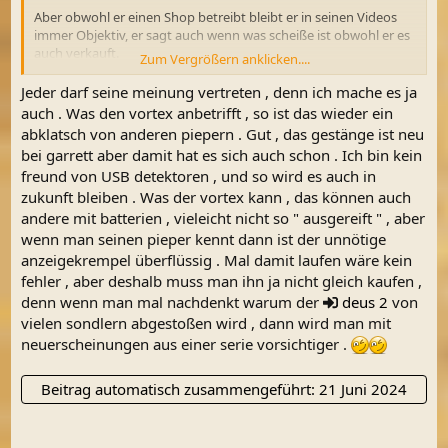
Aber obwohl er einen Shop betreibt bleibt er in seinen Videos
immer Objektiv, er sagt auch wenn was scheiße ist obwohl er es
auch verkauft.
Zum Vergrößern anklicken....
Zu mindestens spurt er nicht brav nach den Herstellern wie
manche anderen Shops im Netz.
Jeder darf seine meinung vertreten , denn ich mache es ja
auch . Was den vortex anbetrifft , so ist das wieder ein
Zum Vortex sei gesagt man muss ihn sich einfach mal selber
abklatsch von anderen piepern . Gut , das gestänge ist neu
ansehen und testen, sind wir doch mal ehrlich kaufen ->
bei garrett aber damit hat es sich auch schon . Ich bin kein
einschalten -> was finden können doch alle.
freund von USB detektoren , und so wird es auch in
Aber ein Urteil kann man sich doch nur bilden wenn man sich
zukunft bleiben . Was der vortex kann , das können auch
wirklich mit den Settings auseinander setzt.
andere mit batterien , vieleicht nicht so " ausgereift " , aber
Aber ist halt meine Meinung
wenn man seinen pieper kennt dann ist der unnötige
anzeigekrempel überflüssig . Mal damit laufen wäre kein
fehler , aber deshalb muss man ihn ja nicht gleich kaufen ,
denn wenn man mal nachdenkt warum der
deus 2
von
vielen sondlern abgestoßen wird , dann wird man mit
neuerscheinungen aus einer serie vorsichtiger .
Beitrag automatisch zusammengeführt:
21 Juni 2024