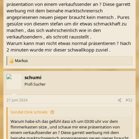
präsentation von einem verkaufssender an ? Diese garrett
werbung mit dem beinahe marktschreierisch
angepriesenen neuen pieper braucht kein mensch . Pures
gesülze von diesem stefan um dir etwas schmackhaft zu
machen , das sich wahrscheinlich wie in den
verkaufssendern , als schrott rausstellt .
Warum kann man nicht etwas normal präsentieren ? Nach
2 minuten wurde mir dieser schwallkopp zuviel .
Markus
R
e
a
schumi
k
t
Profi Sucher
i
o
n
21 Juni 2024
#52
e
n
Sondel Oink schrieb:
:
Warum habe ich das gefühl dass ich um 03:00 uhr vor dem
flimmerkasten sitze , und schaue mir eine präsentation von
einem verkaufssender an ? Diese garrett werbung mit dem
beinahe marktschreierisch angepriesenen neuen pieper braucht