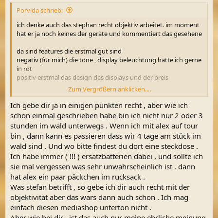
Porvida schrieb:
ich denke auch das stephan recht objektiv arbeitet. im moment
hat er ja noch keines der geräte und kommentiert das gesehene
da sind features die erstmal gut sind
negativ (für mich) die töne , display beleuchtung hätte ich gerne
in rot
positiv erstmal das design des displays und der preis
Zum Vergrößern anklicken....
abwarten
Ich gebe dir ja in einigen punkten recht , aber wie ich
@Sondel Oink
schon einmal geschrieben habe bin ich nicht nur 2 oder 3
deine angst oder vorbehalte des ladens: waren auch meine mal
stunden im wald unterwegs . Wenn ich mit alex auf tour
aber wenn du nach nem 2-3stunden gang die kisten
bin , dann kann es passieren dass wir 4 tage am stück im
automatisch hinhängst bist du eigentlich immer safe und diese
wald sind . Und wo bitte findest du dort eine steckdose .
gerät mit dem usb c anschluß lässt sich wirklich einfach und
Ich habe immer ( !!! ) ersatzbatterien dabei , und sollte ich
überall laden
wenn mal vergisst batterien zu kaufen bist genauso im eimer -
sie mal vergessen was sehr unwahrscheinlich ist , dann
und wem ist das noch nie passiert
hat alex ein paar päckchen im rucksack .
Was stefan betrifft , so gebe ich dir auch recht mit der
objektivität aber das wars dann auch schon . Ich mag
einfach diesen mediashop unterton nicht .
Aber wie bei dir , ist das auch nur meine ehrliche meinung