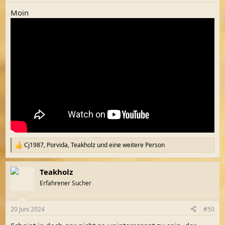
Moin
Cj1987
,
Porvida
,
Teakholz
und eine weitere Person
R
e
a
Teakholz
k
t
Erfahrener Sucher
i
o
n
20 Juni 2024
#50
e
n