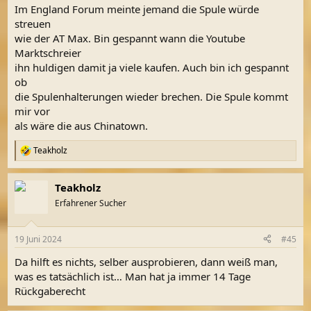
n
Im England Forum meinte jemand die Spule würde
:
streuen
wie der AT Max. Bin gespannt wann die Youtube
Marktschreier
ihn huldigen damit ja viele kaufen. Auch bin ich gespannt
ob
die Spulenhalterungen wieder brechen. Die Spule kommt
mir vor
als wäre die aus Chinatown.
Teakholz
R
e
a
Teakholz
k
t
Erfahrener Sucher
i
o
n
19 Juni 2024
#45
e
n
Da hilft es nichts, selber ausprobieren, dann weiß man,
:
was es tatsächlich ist… Man hat ja immer 14 Tage
Rückgaberecht