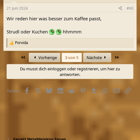
o
n
21 Juni 2024
#60
e
n
Wir reden hier was besser zum Kaffee passt,
:
Strudl oder Kuchen
hhmmm
Porvida
R
e
a
Erste
Letzte
Vorherige
3 von 5
Nächste
k
t
Du musst dich einloggen oder registrieren, um hier zu
i
antworten.
o
n
e
Facebook
X (Twitter)
Bluesky
LinkedIn
Reddit
Pinterest
Tumblr
WhatsApp
E-Mail
Link
n
Teilen:
:
Garrett Metalldetektor Forum