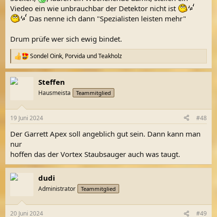
Viedeo ein wie unbrauchbar der Detektor nicht ist
Das nenne ich dann "Spezialisten leisten mehr"
Drum prüfe wer sich ewig bindet.
Sondel Oink
,
Porvida
und
Teakholz
R
e
a
Steffen
k
t
Hausmeista
Teammitglied
i
o
n
19 Juni 2024
#48
e
n
Der Garrett Apex soll angeblich gut sein. Dann kann man
:
nur
hoffen das der Vortex Staubsauger auch was taugt.
dudi
Administrator
Teammitglied
20 Juni 2024
#49