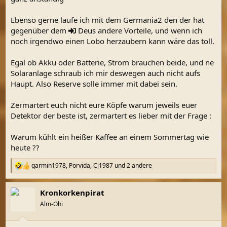
Ebenso gerne laufe ich mit dem Germania2 den der hat
gegenüber dem
Deus
andere Vorteile, und wenn ich
noch irgendwo einen Lobo herzaubern kann wäre das toll.
Egal ob Akku oder Batterie, Strom brauchen beide, und ne
Solaranlage schraub ich mir deswegen auch nicht aufs
Haupt. Also Reserve solle immer mit dabei sein.
Zermartert euch nicht eure Köpfe warum jeweils euer
Detektor der beste ist, zermartert es lieber mit der Frage :
Warum kühlt ein heißer Kaffee an einem Sommertag wie
heute ??
garmin1978
,
Porvida
,
Cj1987
und 2 andere
R
e
a
Kronkorkenpirat
k
t
Alm-Öhi
i
o
n