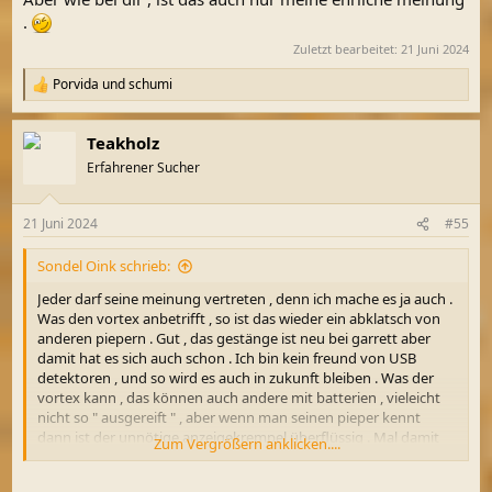
.
Zuletzt bearbeitet:
21 Juni 2024
Porvida
und
schumi
R
e
a
Teakholz
k
t
Erfahrener Sucher
i
o
n
21 Juni 2024
#55
e
n
Sondel Oink schrieb:
:
Jeder darf seine meinung vertreten , denn ich mache es ja auch .
Was den vortex anbetrifft , so ist das wieder ein abklatsch von
anderen piepern . Gut , das gestänge ist neu bei garrett aber
damit hat es sich auch schon . Ich bin kein freund von USB
detektoren , und so wird es auch in zukunft bleiben . Was der
vortex kann , das können auch andere mit batterien , vieleicht
nicht so " ausgereift " , aber wenn man seinen pieper kennt
dann ist der unnötige anzeigekrempel überflüssig . Mal damit
Zum Vergrößern anklicken....
laufen wäre kein fehler , aber deshalb muss man ihn ja nicht
gleich kaufen , denn wenn man mal nachdenkt warum der deus