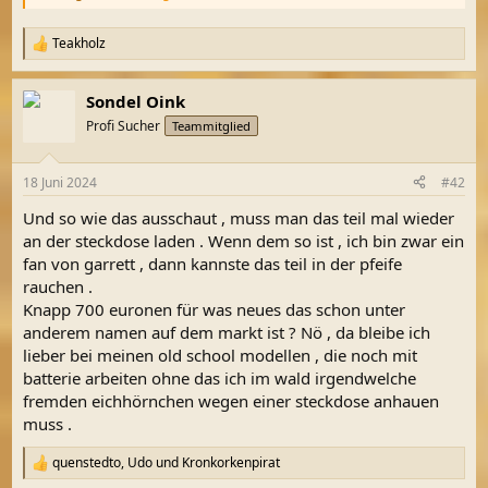
Teakholz
R
e
a
Sondel Oink
k
t
Profi Sucher
Teammitglied
i
o
n
18 Juni 2024
#42
e
n
Und so wie das ausschaut , muss man das teil mal wieder
:
an der steckdose laden . Wenn dem so ist , ich bin zwar ein
fan von garrett , dann kannste das teil in der pfeife
rauchen .
Knapp 700 euronen für was neues das schon unter
anderem namen auf dem markt ist ? Nö , da bleibe ich
lieber bei meinen old school modellen , die noch mit
batterie arbeiten ohne das ich im wald irgendwelche
fremden eichhörnchen wegen einer steckdose anhauen
muss .
quenstedto
,
Udo
und
Kronkorkenpirat
R
e