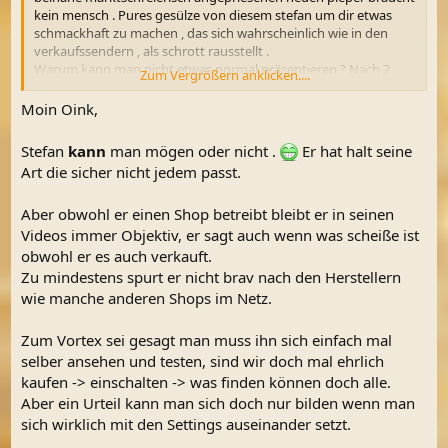
kein mensch . Pures gesülze von diesem stefan um dir etwas
schmackhaft zu machen , das sich wahrscheinlich wie in den
verkaufssendern , als schrott rausstellt .
Warum kann man nicht etwas normal präsentieren ? Nach 2
Zum Vergrößern anklicken....
minuten wurde mir dieser schwallkopp zuviel .
Moin Oink,
Stefan
kann
man mögen oder nicht .
Er hat halt seine
Art die sicher nicht jedem passt.
Aber obwohl er einen Shop betreibt bleibt er in seinen
Videos immer Objektiv, er sagt auch wenn was scheiße ist
obwohl er es auch verkauft.
Zu mindestens spurt er nicht brav nach den Herstellern
wie manche anderen Shops im Netz.
Zum Vortex sei gesagt man muss ihn sich einfach mal
selber ansehen und testen, sind wir doch mal ehrlich
kaufen -> einschalten -> was finden können doch alle.
Aber ein Urteil kann man sich doch nur bilden wenn man
sich wirklich mit den Settings auseinander setzt.