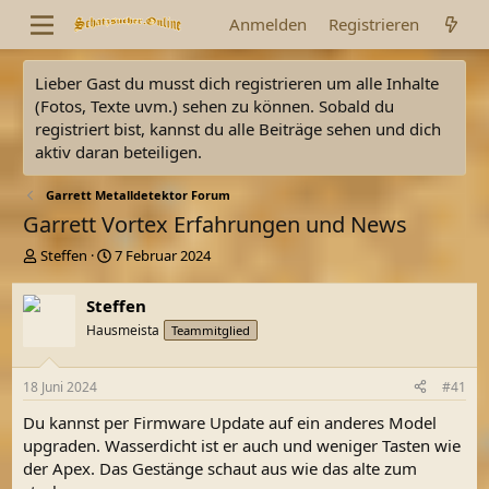
Anmelden
Registrieren
Lieber Gast du musst dich registrieren um alle Inhalte
(Fotos, Texte uvm.) sehen zu können. Sobald du
registriert bist, kannst du alle Beiträge sehen und dich
aktiv daran beteiligen.
Garrett Metalldetektor Forum
Garrett Vortex Erfahrungen und News
E
E
Steffen
7 Februar 2024
r
r
s
s
Steffen
t
t
Hausmeista
Teammitglied
e
e
l
l
l
l
18 Juni 2024
#41
e
t
r
a
Du kannst per Firmware Update auf ein anderes Model
m
upgraden. Wasserdicht ist er auch und weniger Tasten wie
der Apex. Das Gestänge schaut aus wie das alte zum