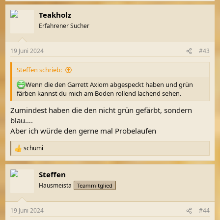
a
Teakholz
k
t
Erfahrener Sucher
i
o
n
19 Juni 2024
#43
e
n
Steffen schrieb:
:
Wenn die den Garrett Axiom abgespeckt haben und grün
färben kannst du mich am Boden rollend lachend sehen.
Zumindest haben die den nicht grün gefärbt, sondern
blau….
Aber ich würde den gerne mal Probelaufen
schumi
R
e
a
Steffen
k
t
Hausmeista
Teammitglied
i
o
n
19 Juni 2024
#44
e