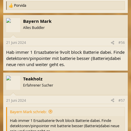
Porvida
R
e
a
Bayern Mark
k
t
Alles Buddler
i
o
n
21 Juni 2024
#56
e
n
Hab immer 1 Ersazbaterie 9volt block Batterie dabei. Finde
:
detektoren/pinpointer mit batterie besser (Batterie)dabei
neue rein und weiter geht es.
Teakholz
Erfahrener Sucher
21 Juni 2024
#57
Bayern Mark schrieb:
Hab immer 1 Ersazbaterie 9volt block Batterie dabei. Finde
detektoren/pinpointer mit batterie besser (Batterie)dabei neue
rein und weiter geht es.