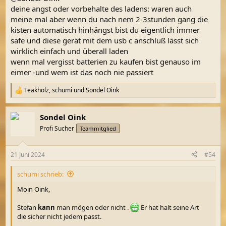
deine angst oder vorbehalte des ladens: waren auch
meine mal aber wenn du nach nem 2-3stunden gang die
kisten automatisch hinhängst bist du eigentlich immer
safe und diese gerät mit dem usb c anschluß lässt sich
wirklich einfach und überall laden
wenn mal vergisst batterien zu kaufen bist genauso im
eimer -und wem ist das noch nie passiert
Teakholz
,
schumi
und
Sondel Oink
R
e
a
Sondel Oink
k
t
Profi Sucher
Teammitglied
i
o
n
21 Juni 2024
#54
e
n
schumi schrieb:
:
Moin Oink,
Stefan
kann
man mögen oder nicht .
Er hat halt seine Art
die sicher nicht jedem passt.