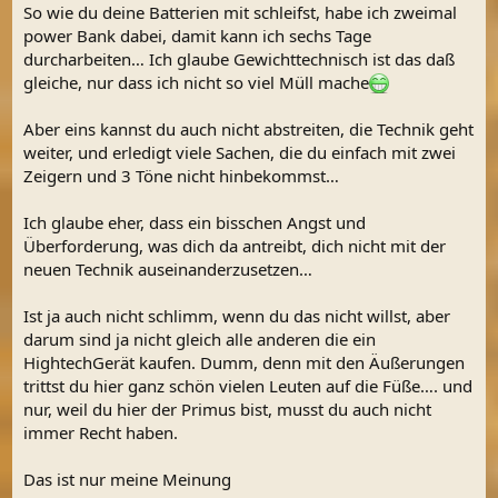
2 von vielen sondlern abgestoßen wird , dann wird man mit
So wie du deine Batterien mit schleifst, habe ich zweimal
neuerscheinungen aus einer serie vorsichtiger .
power Bank dabei, damit kann ich sechs Tage
durcharbeiten… Ich glaube Gewichttechnisch ist das daß
Beitrag automatisch zusammengeführt:
21 Juni 2024
gleiche, nur dass ich nicht so viel Müll mache
Aber eins kannst du auch nicht abstreiten, die Technik geht
weiter, und erledigt viele Sachen, die du einfach mit zwei
Ich gebe dir ja in einigen punkten recht , aber wie ich schon
Zeigern und 3 Töne nicht hinbekommst…
einmal geschrieben habe bin ich nicht nur 2 oder 3 stunden im
wald unterwegs . Wenn ich mit alex auf tour bin , dann kann es
passieren dass wir 4 tage am stück im wald sind . Und wo bitte
Ich glaube eher, dass ein bisschen Angst und
findest du dort eine steckdose . Ich habe immer ( !!! )
Überforderung, was dich da antreibt, dich nicht mit der
ersatzbatterien dabei , und sollte ich sie mal vergessen was sehr
neuen Technik auseinanderzusetzen…
unwahrscheinlich ist , dann hat alex ein paar päckchen im
rucksack .
Ist ja auch nicht schlimm, wenn du das nicht willst, aber
Was stefan betrifft , so gebe ich dir auch recht mit der
darum sind ja nicht gleich alle anderen die ein
objektivität aber das wars dann auch schon . Ich mag einfach
diesen mediashop unterton nicht .
HightechGerät kaufen. Dumm, denn mit den Äußerungen
Aber wie bei dir , ist das auch nur meine ehrliche meinung .
trittst du hier ganz schön vielen Leuten auf die Füße…. und
nur, weil du hier der Primus bist, musst du auch nicht
immer Recht haben.
Das ist nur meine Meinung