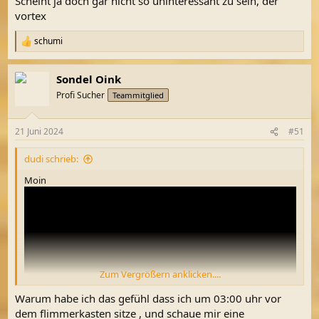
Scheint ja doch gar nicht so uninteressant zu sein, der
:
vortex
schumi
R
e
a
Sondel Oink
k
t
Profi Sucher
Teammitglied
i
o
n
21 Juni 2024
#51
e
n
dudi schrieb:
:
Moin
Zum Vergrößern anklicken....
Warum habe ich das gefühl dass ich um 03:00 uhr vor
dem flimmerkasten sitze , und schaue mir eine