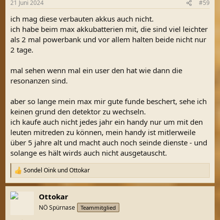
21 Juni 2024
#59
e
n
ich mag diese verbauten akkus auch nicht.
:
ich habe beim max akkubatterien mit, die sind viel leichter
als 2 mal powerbank und vor allem halten beide nicht nur
2 tage.
mal sehen wenn mal ein user den hat wie dann die
resonanzen sind.
aber so lange mein max mir gute funde beschert, sehe ich
keinen grund den detektor zu wechseln.
ich kaufe auch nicht jedes jahr ein handy nur um mit den
leuten mitreden zu können, mein handy ist mitlerweile
über 5 jahre alt und macht auch noch seinde dienste - und
solange es hält wirds auch nicht ausgetauscht.
Sondel Oink
und
Ottokar
R
e
a
Ottokar
k
t
NÖ Spürnase
Teammitglied
i