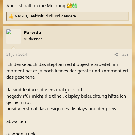
Aber ist halt meine Meinung
Markus
,
Teakholz
,
dudi
und 2 andere
R
e
a
Porvida
k
t
Auskenner
i
o
n
21 Juni 2024
#53
e
n
ich denke auch das stephan recht objektiv arbeitet. im
:
moment hat er ja noch keines der geräte und kommentiert
das gesehene
da sind features die erstmal gut sind
negativ (für mich) die töne , display beleuchtung hätte ich
gerne in rot
positiv erstmal das design des displays und der preis
abwarten
@Sondel Oink