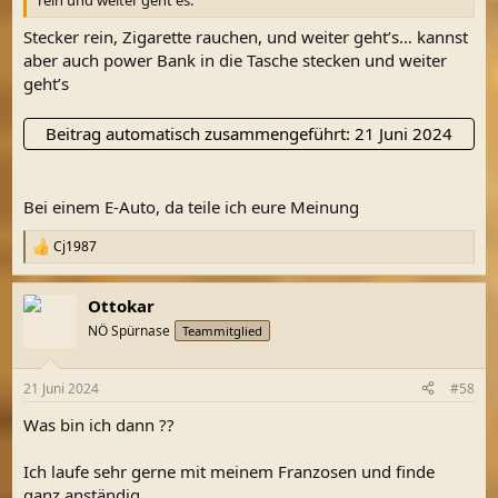
Stecker rein, Zigarette rauchen, und weiter geht’s… kannst
aber auch power Bank in die Tasche stecken und weiter
geht’s
Beitrag automatisch zusammengeführt:
21 Juni 2024
Bei einem E-Auto, da teile ich eure Meinung
Cj1987
R
e
a
Ottokar
k
t
NÖ Spürnase
Teammitglied
i
o
n
21 Juni 2024
#58
e
n
Was bin ich dann ??
:
Ich laufe sehr gerne mit meinem Franzosen und finde
ganz anständig