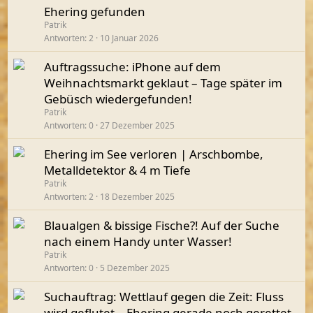
Ehering gefunden
Patrik
Antworten
2
10 Januar 2026
Auftragssuche: iPhone auf dem
Weihnachtsmarkt geklaut – Tage später im
Gebüsch wiedergefunden!
Patrik
Antworten
0
27 Dezember 2025
Ehering im See verloren | Arschbombe,
Metalldetektor & 4 m Tiefe
Patrik
Antworten
2
18 Dezember 2025
Blaualgen & bissige Fische?! Auf der Suche
nach einem Handy unter Wasser!
Patrik
Antworten
0
5 Dezember 2025
Suchauftrag: Wettlauf gegen die Zeit: Fluss
wird geflutet – Ehering gerade noch gerettet