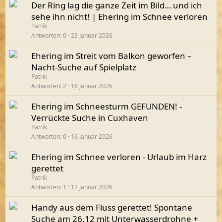
Der Ring lag die ganze Zeit im Bild… und ich
sehe ihn nicht! | Ehering im Schnee verloren
Patrik
Antworten
0
23 Januar 2026
Ehering im Streit vom Balkon geworfen –
Nacht-Suche auf Spielplatz
Patrik
Antworten
2
16 Januar 2026
Ehering im Schneesturm GEFUNDEN! -
Verrückte Suche in Cuxhaven
Patrik
Antworten
0
16 Januar 2026
Ehering im Schnee verloren - Urlaub im Harz
gerettet
Patrik
Antworten
1
12 Januar 2026
Handy aus dem Fluss gerettet! Spontane
Suche am 26.12 mit Unterwasserdrohne +