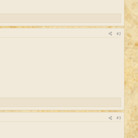
#2
#3