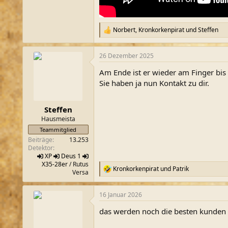
Norbert
,
Kronkorkenpirat
und
Steffen
R
e
a
26 Dezember 2025
k
t
Am Ende ist er wieder am Finger bis
i
o
Sie haben ja nun Kontakt zu dir.
n
e
n
Steffen
:
Hausmeista
Teammitglied
Beiträge
13.253
Detektor
XP
Deus 1
X35-28er
/ Rutus
Kronkorkenpirat
und
Patrik
R
Versa
e
a
16 Januar 2026
k
t
das werden noch die besten kunden
i
o