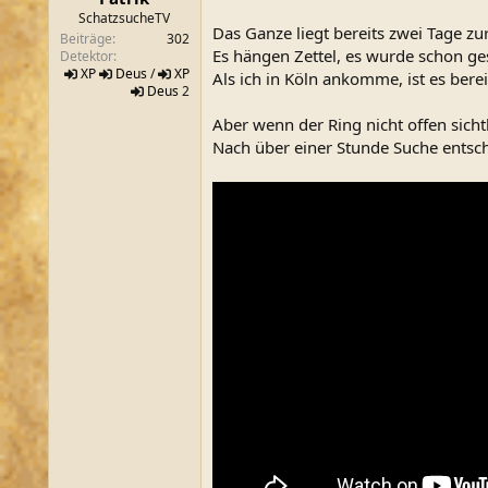
m
SchatzsucheTV
Das Ganze liegt bereits zwei Tage zu
Beiträge
302
Es hängen Zettel, es wurde schon ge
Detektor
XP
Deus
/
XP
Als ich in Köln ankomme, ist es bere
Deus
2
Aber wenn der Ring nicht offen sichtb
Nach über einer Stunde Suche entsch