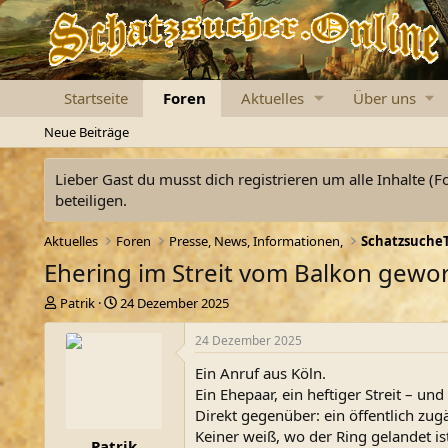
Startseite
Foren
Aktuelles
Über uns
Neue Beiträge
Lieber Gast du musst dich registrieren um alle Inhalte (F
beteiligen.
Aktuelles
Foren
Presse, News, Informationen,
SchatzsucheT
Ehering im Streit vom Balkon gewor
E
E
Patrik
24 Dezember 2025
r
r
s
s
24 Dezember 2025
t
t
Ein Anruf aus Köln.
e
e
l
l
Ein Ehepaar, ein heftiger Streit – un
l
l
Direkt gegenüber: ein öffentlich zu
e
t
Keiner weiß, wo der Ring gelandet ist
Patrik
r
a