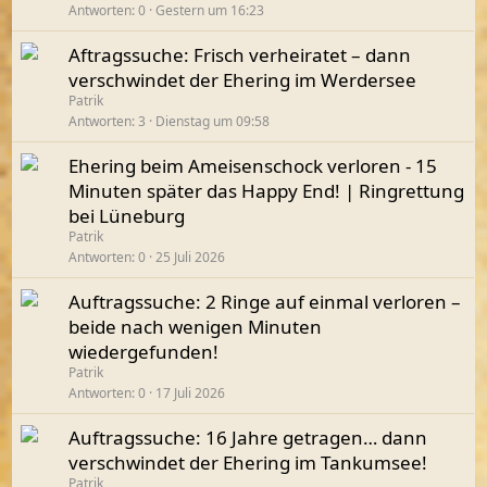
Antworten
0
Gestern um 16:23
Aftragssuche: Frisch verheiratet – dann
verschwindet der Ehering im Werdersee
Patrik
Antworten
3
Dienstag um 09:58
Ehering beim Ameisenschock verloren - 15
Minuten später das Happy End! | Ringrettung
bei Lüneburg
Patrik
Antworten
0
25 Juli 2026
Auftragssuche: 2 Ringe auf einmal verloren –
beide nach wenigen Minuten
wiedergefunden!
Patrik
Antworten
0
17 Juli 2026
Auftragssuche: 16 Jahre getragen… dann
verschwindet der Ehering im Tankumsee!
Patrik