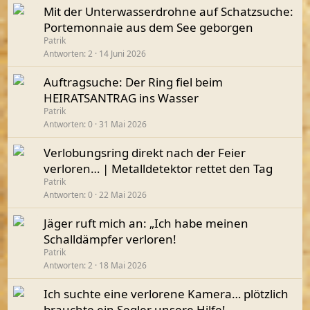
Mit der Unterwasserdrohne auf Schatzsuche:
Portemonnaie aus dem See geborgen
Patrik
Antworten
2
14 Juni 2026
Auftragsuche: Der Ring fiel beim
HEIRATSANTRAG ins Wasser
Patrik
Antworten
0
31 Mai 2026
Verlobungsring direkt nach der Feier
verloren… | Metalldetektor rettet den Tag
Patrik
Antworten
0
22 Mai 2026
Jäger ruft mich an: „Ich habe meinen
Schalldämpfer verloren!
Patrik
Antworten
2
18 Mai 2026
Ich suchte eine verlorene Kamera… plötzlich
brauchte ein Segler unsere Hilfe!