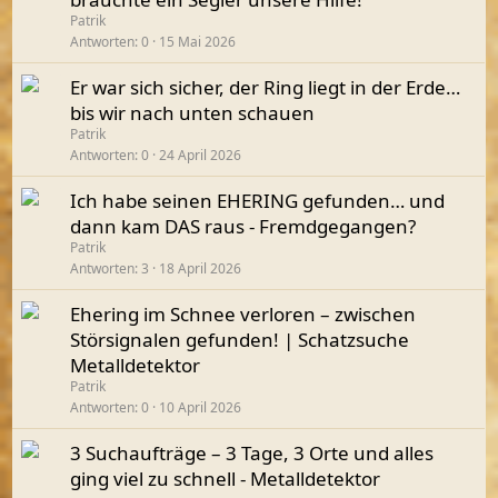
Patrik
Antworten
0
15 Mai 2026
Er war sich sicher, der Ring liegt in der Erde…
bis wir nach unten schauen
Patrik
Antworten
0
24 April 2026
Ich habe seinen EHERING gefunden… und
dann kam DAS raus - Fremdgegangen?
Patrik
Antworten
3
18 April 2026
Ehering im Schnee verloren – zwischen
Störsignalen gefunden! | Schatzsuche
Metalldetektor
Patrik
Antworten
0
10 April 2026
3 Suchaufträge – 3 Tage, 3 Orte und alles
ging viel zu schnell - Metalldetektor