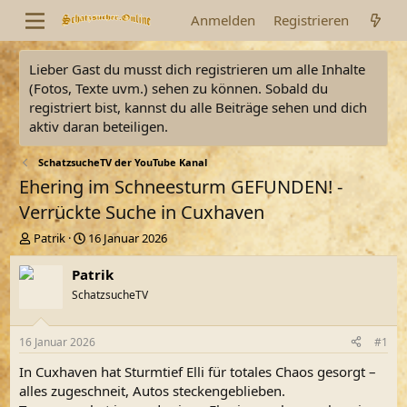
Anmelden
Registrieren
Lieber Gast du musst dich registrieren um alle Inhalte
(Fotos, Texte uvm.) sehen zu können. Sobald du
registriert bist, kannst du alle Beiträge sehen und dich
aktiv daran beteiligen.
SchatzsucheTV der YouTube Kanal
Ehering im Schneesturm GEFUNDEN! -
Verrückte Suche in Cuxhaven
E
E
Patrik
16 Januar 2026
r
r
s
s
Patrik
t
t
SchatzsucheTV
e
e
l
l
l
l
16 Januar 2026
#1
e
t
r
a
In Cuxhaven hat Sturmtief Elli für totales Chaos gesorgt –
m
alles zugeschneit, Autos steckengeblieben.