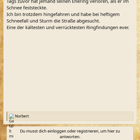
Tags zuvor hat jemand seinen Ehering verloren, als er im
Schnee feststeckte.
Ich bin trotzdem hingefahren und habe bei heftigem
Schneefall und Sturm die Straße abgesucht.
Eine der kältesten und verrücktesten Ringfindungen ever.
Norbert
R
e
a
Du musst dich einloggen oder registrieren, um hier zu
k
antworten.
t