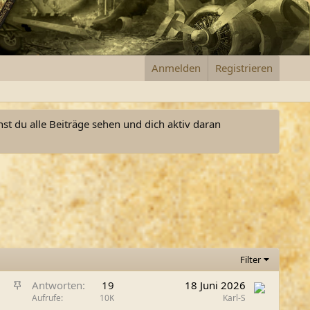
Anmelden
Registrieren
nst du alle Beiträge sehen und dich aktiv daran
Filter
A
Antworten
19
18 Juni 2026
n
Aufrufe
10K
Karl-S