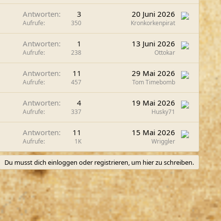
Antworten
3
20 Juni 2026
Aufrufe
350
Kronkorkenpirat
Antworten
1
13 Juni 2026
Aufrufe
238
Ottokar
Antworten
11
29 Mai 2026
Aufrufe
457
Tom Timebomb
Antworten
4
19 Mai 2026
Aufrufe
337
Husky71
Antworten
11
15 Mai 2026
Aufrufe
1K
Wriggler
Du musst dich einloggen oder registrieren, um hier zu schreiben.