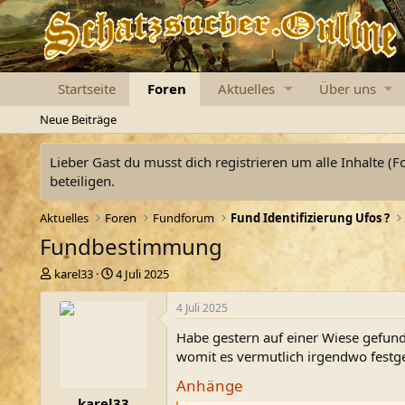
Startseite
Foren
Aktuelles
Über uns
Neue Beiträge
Lieber Gast du musst dich registrieren um alle Inhalte (F
beteiligen.
Aktuelles
Foren
Fundforum
Fund Identifizierung Ufos ?
Fundbestimmung
E
E
karel33
4 Juli 2025
r
r
s
s
4 Juli 2025
t
t
Habe gestern auf einer Wiese gefund
e
e
l
l
womit es vermutlich irgendwo festgek
l
l
Anhänge
e
t
karel33
r
a