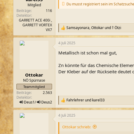
Du musst registriert sein im Schatzsuch
m
Mitglied
Beiträge
116
Detektor
GARRETT ACE 400i ,
GARRETT VORTEX
Samsayonara
,
Ottokar
und
† Ötzi
R
VX7
e
a
4 Juli 2025
k
t
Metallisch ist schon mal gut,
i
o
n
Zn könnte für das Chemische Elemen
e
Der Kleber auf der Rückseite deutet 
n
Ottokar
:
NÖ Spürnase
Teammitglied
Beiträge
2.563
Detektor
Fahrlehrer
und
karel33
R
Deus1
/
Deus2
e
a
4 Juli 2025
k
t
i
Ottokar schrieb:
o