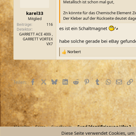
n
Metallisch ist schon mal gut,
e
n
Zn könnte für das Chemische Element Zi
karel33
:
Der Kleber auf der Rückseite deutet dag
Mitglied
Beiträge
116
es ist ein Schaltmagnet
Detektor
GARRETT ACE 400i ,
GARRETT VORTEX
habe solche gerade bei eBay gefun
VX7
Norbert
R
e
a
k
t
i
Facebook
X (Twitter)
Bluesky
LinkedIn
Reddit
Pinterest
Tumblr
WhatsApp
E-Mail
L
Teilen:
o
n
e
n
:
Aktuelles
Foren
Fundforum
Fund Identifizierung Ufos ?
Diese Seite verwendet Cookies, um I