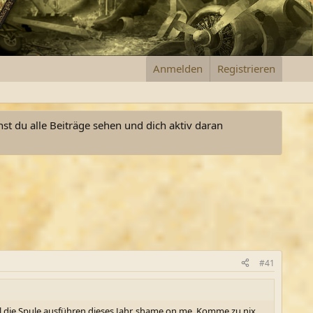
Anmelden
Registrieren
nst du alle Beiträge sehen und dich aktiv daran
#41
al die Spule ausführen dieses Jahr, shame on me. Komme zu nix...