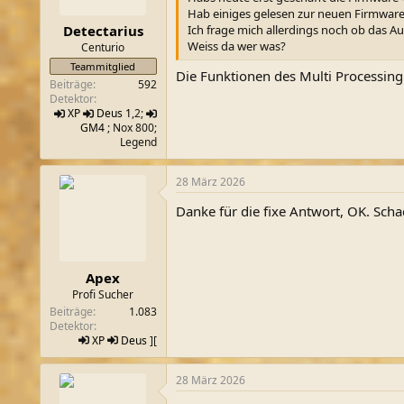
Hab einiges gelesen zur neuen Firmware,
m
Ich frage mich allerdings noch ob das 
Detectarius
Weiss da wer was?
Centurio
Teammitglied
Die Funktionen des Multi Processin
Beiträge
592
Detektor
XP
Deus 1
,2;
GM4
; Nox 800;
Legend
28 März 2026
Danke für die fixe Antwort, OK. Scha
Apex
Profi Sucher
Beiträge
1.083
Detektor
XP
Deus
][
28 März 2026