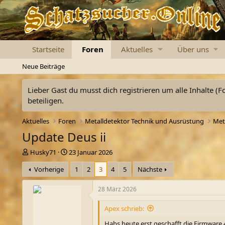
Startseite
Foren
Aktuelles
Über uns
Neue Beiträge
Lieber Gast du musst dich registrieren um alle Inhalte (F
beteiligen.
Aktuelles
Foren
Metalldetektor Technik und Ausrüstung
Met
Update Deus ii
E
E
Husky71
23 Januar 2026
r
r
Vorherige
1
2
3
4
5
Nächste
s
s
t
t
e
e
28 März 2026
l
l
l
l
Apex schrieb:
e
t
Habs heute erst geschafft die Firmware 4
r
a