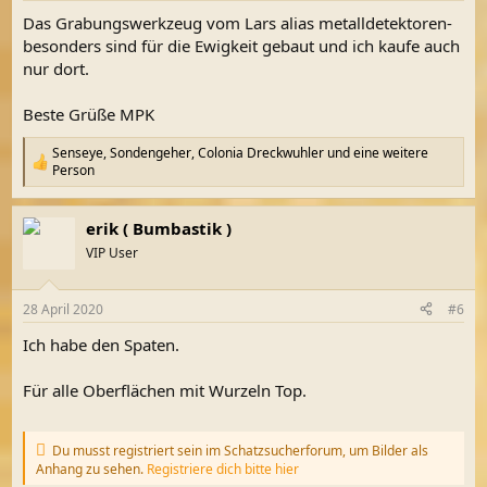
n
Das Grabungswerkzeug vom Lars alias metalldetektoren-
:
besonders sind für die Ewigkeit gebaut und ich kaufe auch
nur dort.
Beste Grüße MPK
Senseye
,
Sondengeher
,
Colonia Dreckwuhler
und eine weitere
R
Person
e
a
k
erik ( Bumbastik )
t
VIP User
i
o
n
e
28 April 2020
#6
n
Ich habe den Spaten.
:
Für alle Oberflächen mit Wurzeln Top.
Du musst registriert sein im Schatzsucherforum, um Bilder als
Anhang zu sehen.
Registriere dich bitte hier