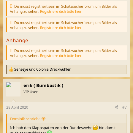
Du musst registriert sein im Schatzsucherforum, um Bilder als
Anhang zu sehen.
Registriere dich bitte hier
Du musst registriert sein im Schatzsucherforum, um Bilder als
Anhang zu sehen.
Registriere dich bitte hier
Anhänge
Du musst registriert sein im Schatzsucherforum, um Bilder als
Anhang zu sehen.
Registriere dich bitte hier
Senseye
und
Colonia Dreckwuhler
R
e
a
erik ( Bumbastik )
k
t
VIP User
i
o
n
28 April 2020
#7
e
n
Dominik schrieb:
:
Ich hab den Klappspaten von der Bundeswehr
bin damit
auch sehr zufrieden!