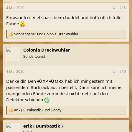
o
n
4 Mai 2020
#18
e
n
Einwandfrei. Viel spass beim buddel und hoffentlich tolle
:
Funde
Sondengeher
und
Colonia Dreckwuhler
R
e
a
Colonia Dreckwuhler
k
t
Sondeltourist
i
o
n
4 Mai 2020
#19
e
n
Danke dir. Den
XP
ORX
hab ich mir gestern mit
:
passendem Rucksack auch bestellt. Dann kann ich meine
mangelnden Funde zumindest nicht mehr auf den
Detektor schieben
erik ( Bumbastik )
und
Goody
R
e
a
erik ( Bumbastik )
k
t