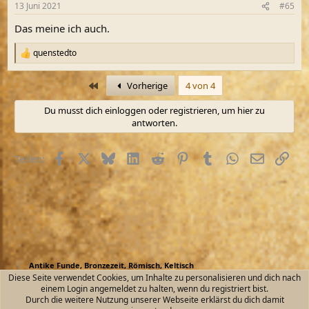
13 Juni 2021
#65
e
n
Das meine ich auch.
:
quenstedto
R
e
a
Erste
Vorherige
4 von 4
k
t
Du musst dich einloggen oder registrieren, um hier zu
i
antworten.
o
n
e
Facebook
X (Twitter)
Bluesky
LinkedIn
Reddit
Pinterest
Tumblr
WhatsApp
E-Mail
Link
n
Teilen:
:
Antike Funde, Bronzezeit, Römisch, Keltisch
Diese Seite verwendet Cookies, um Inhalte zu personalisieren und dich nach
einem Login angemeldet zu halten, wenn du registriert bist.
Kontakt
Nutzungsbedingungen
Datenschutz
Durch die weitere Nutzung unserer Webseite erklärst du dich damit
Hilfe und Impressum
Start
R