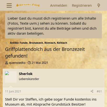
Anmelden
Registrieren
Lieber Gast du musst dich registrieren um alle Inhalte
(Fotos, Texte uvm.) sehen zu können. Sobald du
registriert bist, kannst du alle Beiträge sehen und dich
aktiv daran beteiligen.
Antike Funde, Bronzezeit, Römisch, Keltisch
Griffplattendolch aus der Bronzezeit
gefunden!
E
E
quenstedto
21 Mai 2021
r
r
s
s
Sherlok
t
t
Lebenskünstler
e
e
l
l
l
l
11 Juni 2021
#61
e
t
r
a
Stell Dir vor Steffen, ich gebe sogar Funde kostenlos ins
m
Museum ab, mit Absprache Grundstück Besitzer!