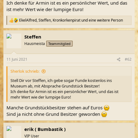
Ich denke für Armin ist es ein persönlicher Wert, und das
ist mehr Wert wie der lumpige Euro!
EkelAlfred
,
Steffen
,
Kronkorkenpirat
und eine weitere Person
R
e
a
Steffen
k
t
Hausmeista
Teammitglied
i
o
n
11 Juni 2021
#62
e
n
Sherlok schrieb:
:
Stell Dir vor Steffen, ich gebe sogar Funde kostenlos ins
Museum ab, mit Absprache Grundstück Besitzer!
Ich denke für Armin ist es ein persönlicher Wert, und das ist
mehr Wert wie der lumpige Euro!
Manche Grundstückbesitzer stehen auf Euros
Sind ja nicht ohne Grund Besitzer geworden
erik ( Bumbastik )
VIP User