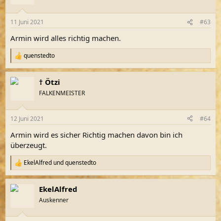
11 Juni 2021
#63
Armin wird alles richtig machen.
quenstedto
R
e
a
† Ötzi
k
t
FALKENMEISTER
i
o
n
12 Juni 2021
#64
e
n
Armin wird es sicher Richtig machen davon bin ich
:
überzeugt.
EkelAlfred
und
quenstedto
R
e
a
EkelAlfred
k
t
Auskenner
i
o
n