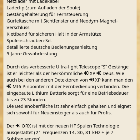
Netzlader mit Ladekabel
Ladeclip (zum Aufladen der Spule)
Gestängehalterung für Fernsteuerung
Gürteltasche mit Sichtfenster und Neodym-Magnet-
Verschluss
Klettband für sicheren Halt in der Armstütze
Spulenschrauben-Set
detaillierte deutsche Bedienungsanleitung
5 Jahre Gewährleistung
Durch das verbesserte Ultra-light Telescope “S” Gestänge
ist er leichter als der herkömmliche
XP
Deus
. Wie
auch bei den anderen Detektoren von
XP
kann man den
MI6
Pinpointer mit der Fernbedienung verbinden. Die
eingebaute Lithium Batterie sorgt für eine Betriebsdauer
bis zu 23 Stunden.
Die Bedienoberfläche ist sehr einfach gehalten und eignet
sich sowohl für Neueinsteiger als auch für Profis.
Der
ORX
ist mit der neuen HF Spulen Technologie
ausgestattet (21 Frequenzen 14, 30, 81 kHz + je 7
Subfrequenzen).