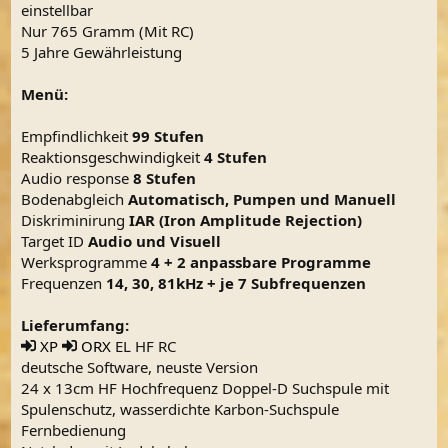
einstellbar
Nur 765 Gramm (Mit RC)
5 Jahre Gewährleistung
Menü:
Empfindlichkeit
99 Stufen
Reaktionsgeschwindigkeit
4 Stufen
Audio response
8 Stufen
Bodenabgleich
Automatisch, Pumpen und Manuell
Diskriminirung
IAR (Iron Amplitude Rejection)
Target ID
Audio und Visuell
Werksprogramme
4 + 2 anpassbare Programme
Frequenzen
14, 30, 81kHz + je 7 Subfrequenzen
Lieferumfang:
XP
ORX
EL HF RC
deutsche Software, neuste Version
24 x 13cm HF Hochfrequenz Doppel-D Suchspule mit
Spulenschutz, wasserdichte Karbon-Suchspule
Fernbedienung