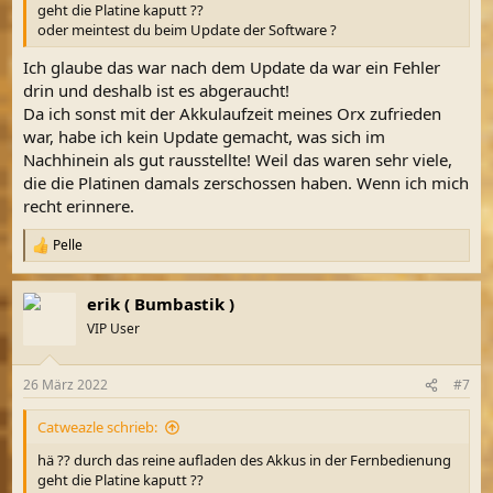
geht die Platine kaputt ??
oder meintest du beim Update der Software ?
Ich glaube das war nach dem Update da war ein Fehler
drin und deshalb ist es abgeraucht!
Da ich sonst mit der Akkulaufzeit meines Orx zufrieden
war, habe ich kein Update gemacht, was sich im
Nachhinein als gut rausstellte! Weil das waren sehr viele,
die die Platinen damals zerschossen haben. Wenn ich mich
recht erinnere.
Pelle
R
e
a
erik ( Bumbastik )
k
t
VIP User
i
o
n
26 März 2022
#7
e
n
Catweazle schrieb:
:
hä ?? durch das reine aufladen des Akkus in der Fernbedienung
geht die Platine kaputt ??