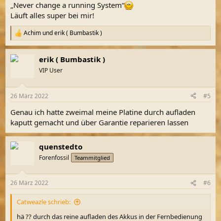
„Never change a running System“
Läuft alles super bei mir!
Achim
und
erik ( Bumbastik )
R
e
a
erik ( Bumbastik )
k
t
VIP User
i
o
n
26 März 2022
#5
e
n
Genau ich hatte zweimal meine Platine durch aufladen
:
kaputt gemacht und über Garantie reparieren lassen
quenstedto
Forenfossil
Teammitglied
26 März 2022
#6
Catweazle schrieb:
hä ?? durch das reine aufladen des Akkus in der Fernbedienung