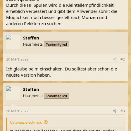
Durch die HF Spulen wird die Kleinteilempfindlichkeit
erheblich verbessert und gibt dem Anwender somit die
Möglichkeit noch besser gezielt nach Münzen und
anderen Relikten zu suchen.
Steffen
Hausmeista
Teammitglied
20 März 2022
#2
Ich glaube beim einschalten. Du solltest aber schon die
neuste Version haben.
Steffen
Hausmeista
Teammitglied
20 März 2022
#3
Catweazle schrieb:
muss ich mal drauf achten wie wäre denn die neuste Version ?