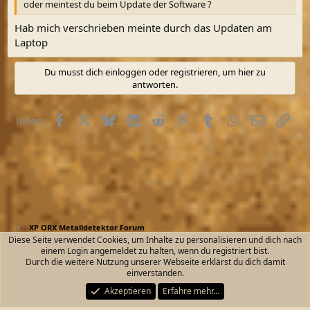
oder meintest du beim Update der Software ?
Hab mich verschrieben meinte durch das Updaten am
Laptop
Du musst dich einloggen oder registrieren, um hier zu
antworten.
Facebook
X (Twitter)
Bluesky
LinkedIn
Reddit
Pinterest
Tumblr
WhatsApp
E-Mail
Link
Teilen:
XP ORX Metalldetektor Forum
Diese Seite verwendet Cookies, um Inhalte zu personalisieren und dich nach
einem Login angemeldet zu halten, wenn du registriert bist.
Kontakt
Nutzungsbedingungen
Datenschutz
Durch die weitere Nutzung unserer Webseite erklärst du dich damit
Hilfe und Impressum
Start
R
einverstanden.
S
S
Akzeptieren
Erfahre mehr…
®
Community platform by XenForo
© 2010-2026 XenForo Ltd.