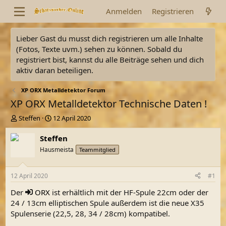
Anmelden
Registrieren
Lieber Gast du musst dich registrieren um alle Inhalte
(Fotos, Texte uvm.) sehen zu können. Sobald du
registriert bist, kannst du alle Beiträge sehen und dich
aktiv daran beteiligen.
XP ORX Metalldetektor Forum
XP ORX Metalldetektor Technische Daten !
E
E
Steffen
12 April 2020
r
r
s
s
Steffen
t
t
Hausmeista
Teammitglied
e
e
l
l
l
l
12 April 2020
#1
e
t
r
a
Der
ORX
ist erhältlich mit der HF-Spule 22cm oder der
m
24 / 13cm elliptischen Spule außerdem ist die neue X35
Spulenserie (22,5, 28, 34 / 28cm) kompatibel.