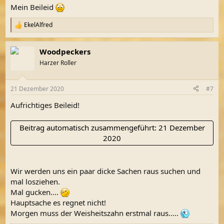
n
Mein Beileid
:
EkelAlfred
R
e
a
Woodpeckers
k
t
Harzer Roller
i
o
n
21 Dezember 2020
#7
e
n
Aufrichtiges Beileid!
:
Beitrag automatisch zusammengeführt:
21 Dezember
2020
Wir werden uns ein paar dicke Sachen raus suchen und
mal losziehen.
Mal gucken....
Hauptsache es regnet nicht!
Morgen muss der Weisheitszahn erstmal raus.....