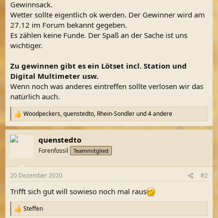
Gewinnsack.
Wetter sollte eigentlich ok werden. Der Gewinner wird am
27.12 im Forum bekannt gegeben.
Es zählen keine Funde. Der Spaß an der Sache ist uns
wichtiger.
Zu gewinnen gibt es ein Lötset incl. Station und
Digital Multimeter usw.
Wenn noch was anderes eintreffen sollte verlosen wir das
natürlich auch.
Woodpeckers
,
quenstedto
,
Rhein-Sondler
und 4 andere
R
e
a
quenstedto
k
t
Forenfossil
Teammitglied
i
o
n
20 Dezember 2020
#2
e
n
Trifft sich gut will sowieso noch mal raus
:
Steffen
R