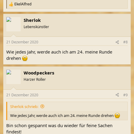
EkelAlfred
R
e
a
Sherlok
k
t
Lebenskünstler
i
o
n
21 Dezember 2020
#8
e
n
Wie jedes Jahr, werde auch ich am 24. meine Runde
:
drehen
Woodpeckers
Harzer Roller
21 Dezember 2020
#9
Sherlok schrieb:
Wie jedes Jahr, werde auch ich am 24. meine Runde drehen
Bin schon gespannt was du wieder für feine Sachen
findest!