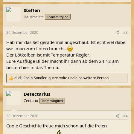
e
a
Steffen
k
t
Hausmeista
Teammitglied
i
o
n
20 Dezember 2020
#3
e
n
Hab mir das Set gerade mal angeschaut. Ist echt viel dabei
:
was man zum Löten braucht.
Der Lötkolben ist mit Temperatur Regler.
Eure Ausflüge Bilder macht ihr dann ab dem 24.12 am
besten hier in das Thema.
dudi
,
Rhein-Sondler
,
quenstedto
und eine weitere Person
R
e
a
Detectarius
k
t
Centurio
Teammitglied
i
o
n
20 Dezember 2020
#4
e
n
Coole Geschichte freue mich schon auf die freien
: