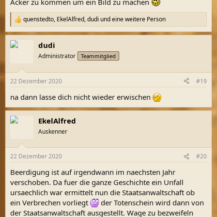
Acker zu kommen um ein Bild zu machen
quenstedto
,
EkelAlfred
,
dudi
und eine weitere Person
R
e
a
dudi
k
t
Administrator
Teammitglied
i
o
n
22 Dezember 2020
#19
e
n
na dann lasse dich nicht wieder erwischen
:
EkelAlfred
Auskenner
22 Dezember 2020
#20
Beerdigung ist auf irgendwann im naechsten Jahr
verschoben. Da fuer die ganze Geschichte ein Unfall
ursaechlich war ermittelt nun die Staatsanwaltschaft ob
ein Verbrechen vorliegt
der Totenschein wird dann von
der Staatsanwaltschaft ausgestellt. Wage zu bezweifeln