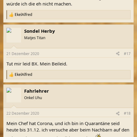
würde ich die eh nicht machen.
EkelAlfred
R
e
a
Sondel Herby
k
t
Matjes Titan
i
o
n
21 Dezember 2020
#17
e
n
Tut mir leid BX. Mein Beileid.
:
EkelAlfred
R
e
a
Fahrlehrer
k
t
Onkel Uhu
i
o
n
22 Dezember 2020
#18
e
n
Mein Chef hat Corona, und ich bin in Quarantäne seid
:
heute bis 31.12. ich versuche aber beim Nachbarn auf den