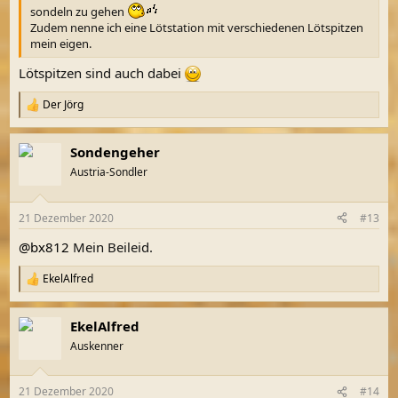
sondeln zu gehen
Zudem nenne ich eine Lötstation mit verschiedenen Lötspitzen
mein eigen.
Lötspitzen sind auch dabei
Der Jörg
R
e
a
Sondengeher
k
t
Austria-Sondler
i
o
n
21 Dezember 2020
#13
e
n
@bx812
Mein Beileid.
:
EkelAlfred
R
e
a
EkelAlfred
k
t
Auskenner
i
o
n
21 Dezember 2020
#14
e