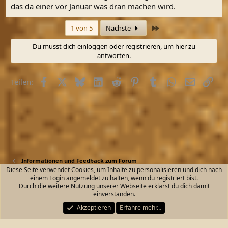
das da einer vor Januar was dran machen wird.
Letzte
1 von 5
Nächste
Du musst dich einloggen oder registrieren, um hier zu
antworten.
Facebook
X (Twitter)
Bluesky
LinkedIn
Reddit
Pinterest
Tumblr
WhatsApp
E-Mail
Link
Teilen:
Informationen und Feedback zum Forum
Diese Seite verwendet Cookies, um Inhalte zu personalisieren und dich nach
einem Login angemeldet zu halten, wenn du registriert bist.
Kontakt
Nutzungsbedingungen
Datenschutz
Durch die weitere Nutzung unserer Webseite erklärst du dich damit
Hilfe und Impressum
Start
R
einverstanden.
S
S
Akzeptieren
Erfahre mehr…
®
Community platform by XenForo
© 2010-2026 XenForo Ltd.