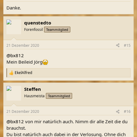
n
Danke.
:
quenstedto
Forenfossil
Teammitglied
21 Dezember 2020
#15
@bx812
Mein Beileid Jörg
EkelAlfred
R
e
a
Steffen
k
t
Hausmeista
Teammitglied
i
o
n
21 Dezember 2020
#16
e
n
@bx812
von mir natürlich auch. Nimm dir alle Zeit die du
:
brauchst.
Du bist natürlich auch dabei in der Verlosung. Ohne dich