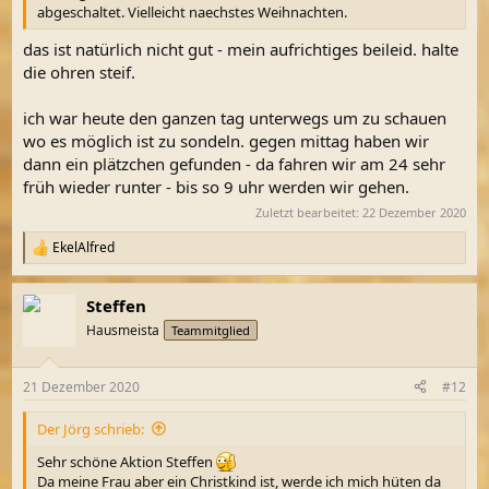
abgeschaltet. Vielleicht naechstes Weihnachten.
das ist natürlich nicht gut - mein aufrichtiges beileid. halte
die ohren steif.
ich war heute den ganzen tag unterwegs um zu schauen
wo es möglich ist zu sondeln. gegen mittag haben wir
dann ein plätzchen gefunden - da fahren wir am 24 sehr
früh wieder runter - bis so 9 uhr werden wir gehen.
Zuletzt bearbeitet:
22 Dezember 2020
EkelAlfred
R
e
a
Steffen
k
t
Hausmeista
Teammitglied
i
o
n
21 Dezember 2020
#12
e
n
Der Jörg schrieb:
:
Sehr schöne Aktion Steffen
Da meine Frau aber ein Christkind ist, werde ich mich hüten da