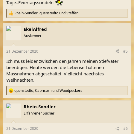
Tage..Feiertagssondeln
Rhein-Sondler
,
quenstedto
und
Steffen
R
e
a
EkelAlfred
k
t
Auskenner
i
o
n
21 Dezember 2020
#5
e
n
Ich muss leider zwischen den Jahren meinen Stiefvater
:
beerdigen. Heute werden die Lebenserhaltenen
Massnahmen abgeschaltet. Vielleicht naechstes
Weihnachten.
quenstedto
,
Capricorn
und
Woodpeckers
R
e
a
Rhein-Sondler
k
t
Erfahrener Sucher
i
o
n
21 Dezember 2020
#6
e