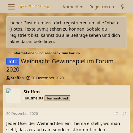
Anmelden
Registrieren
Lieber Gast du musst dich registrieren um alle Inhalte
(Fotos, Texte uvm.) sehen zu können. Sobald du
registriert bist, kannst du alle Beiträge sehen und dich
aktiv daran beteiligen.
Informationen und Feedback zum Forum
Weihnacht Gewinnspiel im Forum
Info
2020
E
E
Steffen
20 Dezember 2020
r
r
s
s
Steffen
t
t
Hausmeista
Teammitglied
e
e
l
l
l
l
20 Dezember 2020
#1
e
t
r
a
Jeder User der Weihnachten ein Thema erstellt, wo man
m
sieht, dass er auch am sondeln ist kommt in den