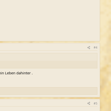
#4
ein Leben dahinter .
#5