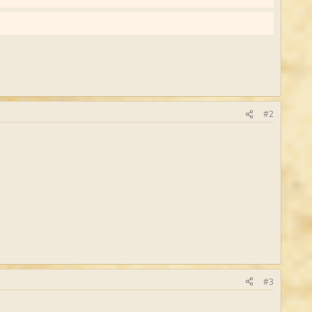
#2
#3