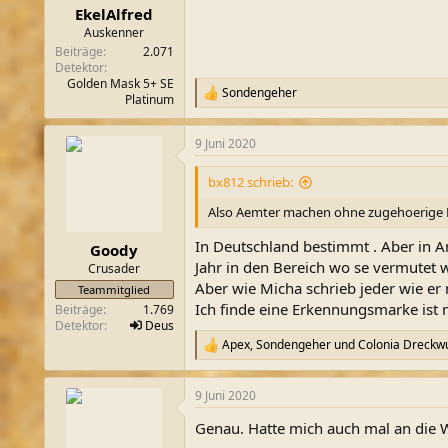
n
EkelAlfred
:
Auskenner
Beiträge
2.071
Detektor
Golden Mask 5+ SE
Sondengeher
R
Platinum
e
a
9 Juni 2020
k
t
i
bx812 schrieb:
o
n
Also Aemter machen ohne zugehoerige Le
e
n
In Deutschland bestimmt . Aber in Am
Goody
:
Jahr in den Bereich wo se vermutet w
Crusader
Aber wie Micha schrieb jeder wie er
Teammitglied
Ich finde eine Erkennungsmarke ist n
Beiträge
1.769
Detektor
Deus
Apex
,
Sondengeher
und
Colonia Dreckw
R
e
a
9 Juni 2020
k
t
Genau. Hatte mich auch mal an die
i
o