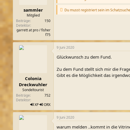
m
sammler
Du musst registriert sein im Schatzsuch
Mitglied
Beiträge
150
Detektor
garrett at pro / fisher
f75
9 Juni 2020
Glückwunsch zu dem Fund.
Zu dem Fund stellt sich mir die Fra
Gibt es die Möglichkeit das irgend
Colonia
Dreckwuhler
Sondeltourist
Beiträge
752
Detektor
XP
ORX
9 Juni 2020
warum melden ..kommt in die Vitrine