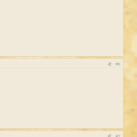
#6
#7