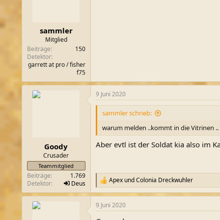
sammler
Mitglied
Beiträge
150
Detektor
garrett at pro / fisher
f75
9 Juni 2020
sammler schrieb:
warum melden ..kommt in die Vitrinen ..
Aber evtl ist der Soldat kia also im 
Goody
Crusader
Teammitglied
Beiträge
1.769
Apex
und
Colonia Dreckwuhler
R
Detektor
Deus
e
a
9 Juni 2020
k
t