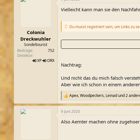
Vielleicht kann man sie den Nachfahr
Du musst registriert sein, um Links zu s
Colonia
Dreckwuhler
Sondeltourist
Beiträge
752
Detektor
XP
ORX
Nachtrag:
Und nicht das du mich falsch verste
Aber wie ich schon in einem anderen
Apex
,
Woodpeckers
,
Leinad
und 2 ander
R
e
a
9 Juni 2020
k
t
Also Aemter machen ohne zugehoerige
i
o
n
e