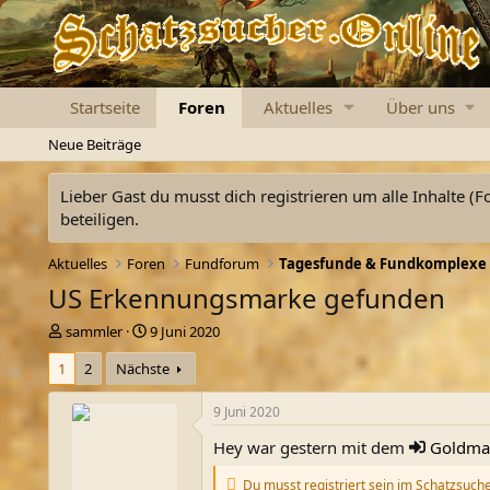
Startseite
Foren
Aktuelles
Über uns
Neue Beiträge
Lieber Gast du musst dich registrieren um alle Inhalte (F
beteiligen.
Aktuelles
Foren
Fundforum
Tagesfunde & Fundkomplexe
US Erkennungsmarke gefunden
E
E
sammler
9 Juni 2020
r
r
1
2
Nächste
s
s
t
t
e
e
9 Juni 2020
l
l
Hey war gestern mit dem
Goldma
l
l
e
t
Du musst registriert sein im Schatzsuch
r
a