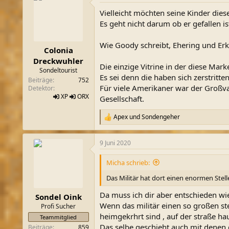
t
Vielleicht möchten seine Kinder die
i
o
Es geht nicht darum ob er gefallen is
n
e
Wie Goody schreibt, Ehering und Erk
n
Colonia
:
Dreckwuhler
Die einzige Vitrine in der diese Mark
Sondeltourist
Es sei denn die haben sich zerstrit
Beiträge
752
Für viele Amerikaner war der Großvat
Detektor
XP
ORX
Gesellschaft.
Apex
und
Sondengeher
R
e
a
9 Juni 2020
k
t
i
Micha schrieb:
o
n
Das Militär hat dort einen enormen Stell
e
n
Da muss ich dir aber entschieden wi
Sondel Oink
:
Wenn das militär einen so großen st
Profi Sucher
heimgekrhrt sind , auf der straße ha
Teammitglied
Das selbe geschieht auch mit denen 
Beiträge
859