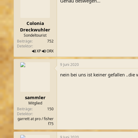
Genau deswegen...
i
o
n
e
n
Colonia
:
Dreckwuhler
Sondeltourist
Beiträge
752
Detektor
XP
ORX
9 Juni 2020
nein bei uns ist keiner gefallen ..die
sammler
Mitglied
Beiträge
150
Detektor
garrett at pro / fisher
f75
9 Juni 2020