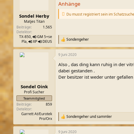
Anhänge
n
e
n
Du musst registriert sein im Schatzsuch
Sondel Herby
:
Matjes Titan
Beiträge
1.565
Detektor
TX-850,
GM
5+se
Sondengeher
R
Pla,
XP
DEUS
e
a
9 Juni 2020
k
t
Also , das ding kann ruhig in der vi
i
o
dabei gestanden .
n
Der besitzer ist weder unter gefalle
e
n
Sondel Oink
:
Profi Sucher
Teammitglied
Beiträge
859
Detektor
Garrett At/Eurotek
Sondengeher
und
sammler
R
Pro/Orx
e
a
9 Juni 2020
k