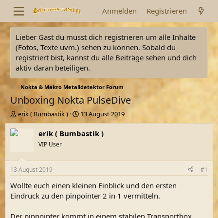
Anmelden
Registrieren
Lieber Gast du musst dich registrieren um alle Inhalte
(Fotos, Texte uvm.) sehen zu können. Sobald du
registriert bist, kannst du alle Beiträge sehen und dich
aktiv daran beteiligen.
Nokta & Makro Metalldetektor Forum
Unboxing Nokta PulseDive
E
E
erik ( Bumbastik )
13 August 2019
r
r
s
s
erik ( Bumbastik )
t
t
VIP User
e
e
l
l
l
l
13 August 2019
#1
e
t
r
a
Wollte euch einen kleinen Einblick und den ersten
m
Eindruck zu den pinpointer 2 in 1 vermitteln.
Der pinpointer kommt in einem stabilen Transportbox