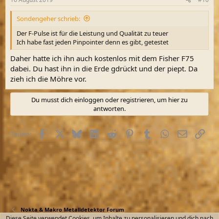
Sondengeher schrieb:
Der F-Pulse ist für die Leistung und Qualität zu teuer
Ich habe fast jeden Pinpointer denn es gibt, getestet
Daher hatte ich ihn auch kostenlos mit dem Fisher F75
dabei. Du hast ihn in die Erde gdrückt und der piept. Da
zieh ich die Möhre vor.
Du musst dich einloggen oder registrieren, um hier zu
antworten.
Facebook
X (Twitter)
Bluesky
LinkedIn
Reddit
Pinterest
Tumblr
WhatsApp
E-Mail
Link
Teilen:
Nokta & Makro Metalldetektor Forum
Diese Seite verwendet Cookies, um Inhalte zu personalisieren und dich nach