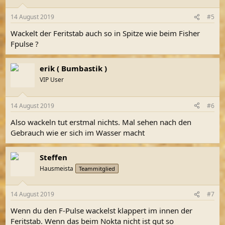
o
n
14 August 2019
#5
e
n
Wackelt der Feritstab auch so in Spitze wie beim Fisher
:
Fpulse ?
erik ( Bumbastik )
VIP User
14 August 2019
#6
Also wackeln tut erstmal nichts. Mal sehen nach den
Gebrauch wie er sich im Wasser macht
Steffen
Hausmeista
Teammitglied
14 August 2019
#7
Wenn du den F-Pulse wackelst klappert im innen der
Feritstab. Wenn das beim Nokta nicht ist gut so