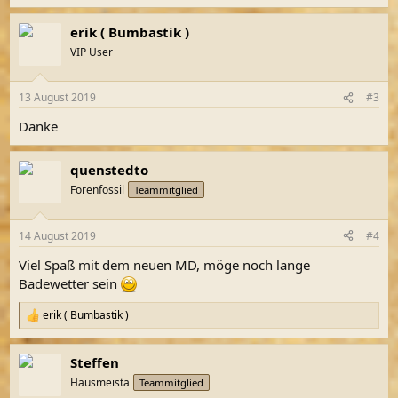
e
a
erik ( Bumbastik )
k
t
VIP User
i
o
n
13 August 2019
#3
e
n
Danke
:
quenstedto
Forenfossil
Teammitglied
14 August 2019
#4
Viel Spaß mit dem neuen MD, möge noch lange
Badewetter sein
erik ( Bumbastik )
R
e
a
Steffen
k
t
Hausmeista
Teammitglied
i