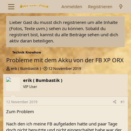
Anmelden
Registrieren
Lieber Gast du musst dich registrieren um alle Inhalte
(Fotos, Texte uvm.) sehen zu können. Sobald du
registriert bist, kannst du alle Beiträge sehen und dich
aktiv daran beteiligen.
Technik Knowhow
Probleme mit dem Akku von der FB XP ORX
E
E
erik ( Bumbastik )
12 November 2019
r
r
s
s
erik ( Bumbastik )
t
t
VIP User
e
e
l
l
l
l
12 November 2019
#1
e
t
r
a
Zum Problem
m
Nach den ich meine FB aufgeladen hatte und paar Tage
doch nicht benutzte und nicht eingeschaltet habe war der