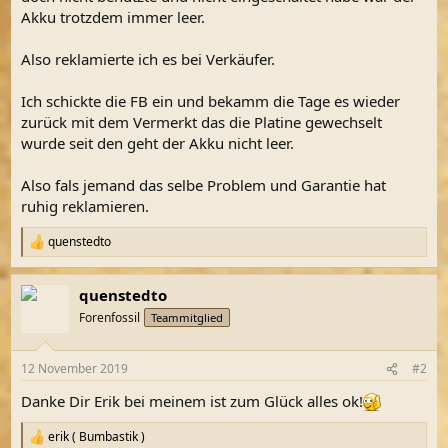
Akku trotzdem immer leer.
Also reklamierte ich es bei Verkäufer.
Ich schickte die FB ein und bekamm die Tage es wieder
zurück mit dem Vermerkt das die Platine gewechselt
wurde seit den geht der Akku nicht leer.
Also fals jemand das selbe Problem und Garantie hat
ruhig reklamieren.
quenstedto
R
e
a
quenstedto
k
t
Forenfossil
Teammitglied
i
o
n
12 November 2019
#2
e
n
Danke Dir Erik bei meinem ist zum Glück alles ok!
:
erik ( Bumbastik )
R