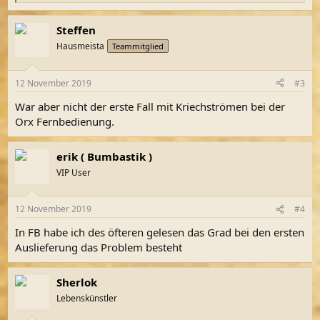
e
a
Steffen
k
t
Hausmeista
Teammitglied
i
o
n
12 November 2019
#3
e
n
War aber nicht der erste Fall mit Kriechströmen bei der
:
Orx Fernbedienung.
erik ( Bumbastik )
VIP User
12 November 2019
#4
In FB habe ich des öfteren gelesen das Grad bei den ersten
Auslieferung das Problem besteht
Sherlok
Lebenskünstler