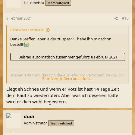
t
Hausmeista
Teammitglied
i
o
n
8 Februar 2021
#10
e
n
Fahrlehrer schrieb:
:
Danke Steffen, aber leider zu spät^^...habe ihn mir schon
bestellt
Beitrag automatisch zusammengeführt:
8 Februar 2021
soeben erfahren, das sich die Auslieferung verzögert, da der Zoll
Zum Vergrößern anklicken....
noch nicht durch ist....
sollte übermorgen kommen und nun
dauerts wohl eine Woche länger
Liegt eh Schnee und wenn er Rotz ist hast 14 Tage Zeit
dem Kauf zu wiederrufen. Aber was ich gesehen hatte
wird er dich wohl begeistern.
dudi
Administrator
Teammitglied