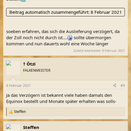
Beitrag automatisch zusammengeführt:
8 Februar 2021
soeben erfahren, das sich die Auslieferung verzögert, da
der Zoll noch nicht durch ist....
sollte übermorgen
kommen und nun dauerts wohl eine Woche länger
Zuletzt bearbeitet:
8 Februar 2021
† Ötzi
FALKENMEISTER
8 Februar 2021
#9
Ja das Verzögern ist bekannt viele haben damals den
Equinox bestellt und Monate später erhalten was solls-
Steffen
R
e
a
Steffen
k