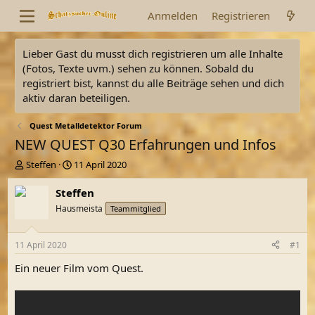
Anmelden
Registrieren
Lieber Gast du musst dich registrieren um alle Inhalte
(Fotos, Texte uvm.) sehen zu können. Sobald du
registriert bist, kannst du alle Beiträge sehen und dich
aktiv daran beteiligen.
Quest Metalldetektor Forum
NEW QUEST Q30 Erfahrungen und Infos
E
E
Steffen
11 April 2020
r
r
s
s
Steffen
t
t
Hausmeista
Teammitglied
e
e
l
l
l
l
11 April 2020
#1
e
t
r
a
Ein neuer Film vom Quest.
m