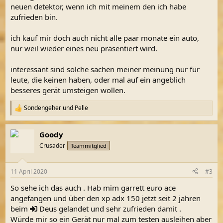
neuen detektor, wenn ich mit meinem den ich habe
zufrieden bin.
ich kauf mir doch auch nicht alle paar monate ein auto,
nur weil wieder eines neu präsentiert wird.
interessant sind solche sachen meiner meinung nur für
leute, die keinen haben, oder mal auf ein angeblich
besseres gerät umsteigen wollen.
Sondengeher
und
Pelle
R
e
a
Goody
k
t
Crusader
Teammitglied
i
o
n
11 April 2020
#3
e
n
So sehe ich das auch . Hab mim garrett euro ace
:
angefangen und über den xp adx 150 jetzt seit 2 jahren
beim
Deus
gelandet und sehr zufrieden damit .
Würde mir so ein Gerät nur mal zum testen ausleihen aber