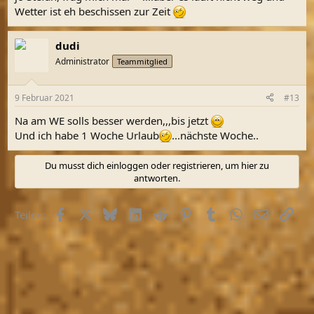
Wetter ist eh beschissen zur Zeit
dudi
Administrator
Teammitglied
9 Februar 2021
#13
Na am WE solls besser werden,,,bis jetzt
Und ich habe 1 Woche Urlaub
...nächste Woche..
Du musst dich einloggen oder registrieren, um hier zu
antworten.
Facebook
X (Twitter)
Bluesky
LinkedIn
Reddit
Pinterest
Tumblr
WhatsApp
E-Mail
Link
Teilen: