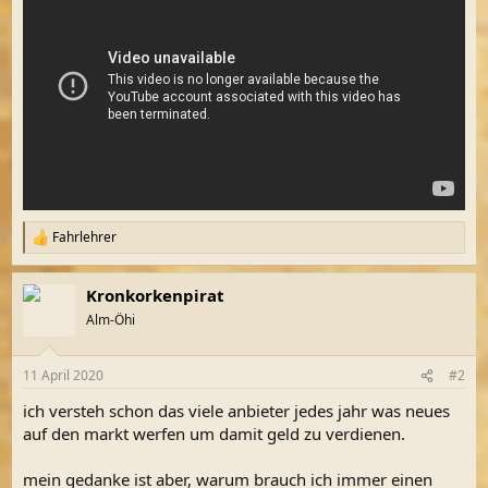
Fahrlehrer
R
e
a
Kronkorkenpirat
k
t
Alm-Öhi
i
o
n
11 April 2020
#2
e
n
ich versteh schon das viele anbieter jedes jahr was neues
:
auf den markt werfen um damit geld zu verdienen.
mein gedanke ist aber, warum brauch ich immer einen