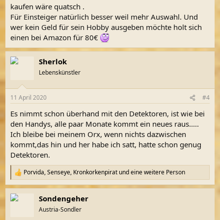
kaufen wäre quatsch .
Für Einsteiger natürlich besser weil mehr Auswahl. Und
wer kein Geld für sein Hobby ausgeben möchte holt sich
einen bei Amazon für 80€
Sherlok
Lebenskünstler
11 April 2020
#4
Es nimmt schon überhand mit den Detektoren, ist wie bei
den Handys, alle paar Monate kommt ein neues raus.....
Ich bleibe bei meinem Orx, wenn nichts dazwischen
kommt,das hin und her habe ich satt, hatte schon genug
Detektoren.
Porvida
,
Senseye
,
Kronkorkenpirat
und eine weitere Person
R
e
a
Sondengeher
k
t
Austria-Sondler
i