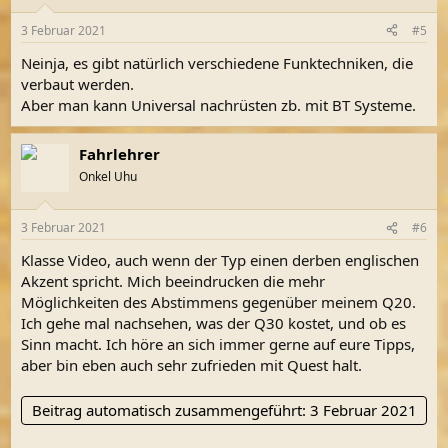
o
n
3 Februar 2021
#5
e
n
Neinja, es gibt natürlich verschiedene Funktechniken, die
:
verbaut werden.
Aber man kann Universal nachrüsten zb. mit BT Systeme.
Fahrlehrer
Onkel Uhu
3 Februar 2021
#6
Klasse Video, auch wenn der Typ einen derben englischen
Akzent spricht. Mich beeindrucken die mehr
Möglichkeiten des Abstimmens gegenüber meinem Q20.
Ich gehe mal nachsehen, was der Q30 kostet, und ob es
Sinn macht. Ich höre an sich immer gerne auf eure Tipps,
aber bin eben auch sehr zufrieden mit Quest halt.
Beitrag automatisch zusammengeführt:
3 Februar 2021