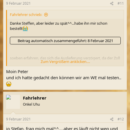
9 Februar 2021
#11
Fahrlehrer schrieb:
Danke Steffen, aber leider zu spät^^...habe ihn mir schon
bestellt
Beitrag automatisch zusammengeführt:
8 Februar 2021
soeben erfahren, das sich die Auslieferung verzögert, da der Zoll
Zum Vergrößern anklicken....
noch nicht durch ist....
sollte übermorgen kommen und nun
dauerts wohl eine Woche länger
Moin Peter
und ich hatte gedacht den können wir am WE mal testen..
Fahrlehrer
Onkel Uhu
9 Februar 2021
#12
jo Stefan, frag mich mal^^....aber es läuft nicht weg und