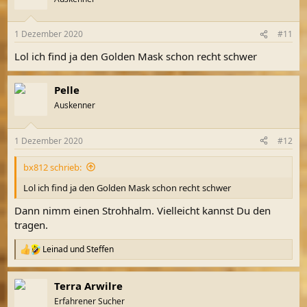
1 Dezember 2020
#11
Lol ich find ja den Golden Mask schon recht schwer
Pelle
Auskenner
1 Dezember 2020
#12
bx812 schrieb:
Lol ich find ja den Golden Mask schon recht schwer
Dann nimm einen Strohhalm. Vielleicht kannst Du den
tragen.
Leinad
und
Steffen
R
e
a
Terra Arwilre
k
t
Erfahrener Sucher