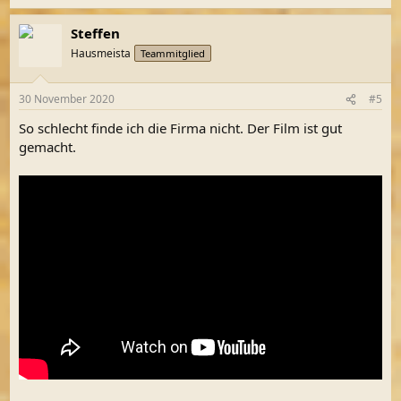
e
a
Steffen
k
t
Hausmeista
Teammitglied
i
o
n
30 November 2020
#5
e
n
So schlecht finde ich die Firma nicht. Der Film ist gut
:
gemacht.