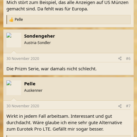
Mich stört zum Beispiel, das alle Anzeigen auf US Münzen
gemacht sind. Da fehlt was für Europa.
Pelle
R
e
a
Sondengeher
k
t
Austria-Sondler
i
o
n
30 November 2020
#6
e
n
Die Prizm Serie, war damals nicht schlecht.
:
Pelle
Auskenner
30 November 2020
#7
Wirkt in jedem Fall arbeitsam. Interessant und gut
durchdacht. Wäre glaube ich eine sehr gute Alternative
zum Eurotek Pro LTE. Gefällt mir sogar besser.