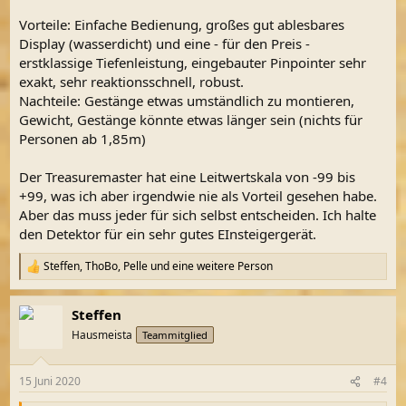
Vorteile: Einfache Bedienung, großes gut ablesbares
Display (wasserdicht) und eine - für den Preis -
erstklassige Tiefenleistung, eingebauter Pinpointer sehr
exakt, sehr reaktionsschnell, robust.
Nachteile: Gestänge etwas umständlich zu montieren,
Gewicht, Gestänge könnte etwas länger sein (nichts für
Personen ab 1,85m)
Der Treasuremaster hat eine Leitwertskala von -99 bis
+99, was ich aber irgendwie nie als Vorteil gesehen habe.
Aber das muss jeder für sich selbst entscheiden. Ich halte
den Detektor für ein sehr gutes EInsteigergerät.
Steffen
,
ThoBo
,
Pelle
und eine weitere Person
R
e
a
Steffen
k
t
Hausmeista
Teammitglied
i
o
n
15 Juni 2020
#4
e
n