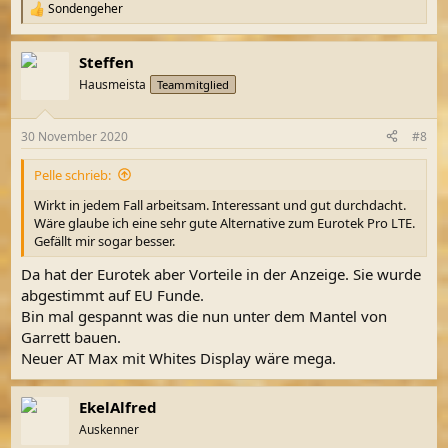
Sondengeher
R
e
a
Steffen
k
t
Hausmeista
Teammitglied
i
o
n
30 November 2020
#8
e
n
Pelle schrieb:
:
Wirkt in jedem Fall arbeitsam. Interessant und gut durchdacht.
Wäre glaube ich eine sehr gute Alternative zum Eurotek Pro LTE.
Gefällt mir sogar besser.
Da hat der Eurotek aber Vorteile in der Anzeige. Sie wurde
abgestimmt auf EU Funde.
Bin mal gespannt was die nun unter dem Mantel von
Garrett bauen.
Neuer AT Max mit Whites Display wäre mega.
EkelAlfred
Auskenner