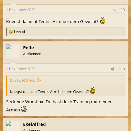
1 Dezember 2020
#9
Kriegst da nicht Tennis Arm bei dem Gewicht?
Leinad
R
e
a
Pelle
k
t
Auskenner
i
o
n
1 Dezember 2020
#10
e
n
bx812 schrieb:
:
Kriegst da nicht Tennis Arm bei dem Gewicht?
Sei keine Wurst bx. Du hast doch Training mit deinen
Armen
EkelAlfred
Auskenner