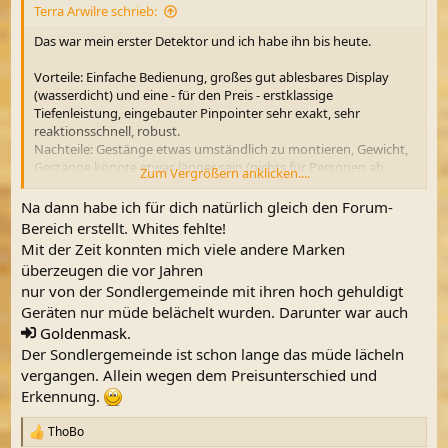
Terra Arwilre schrieb:
:
Das war mein erster Detektor und ich habe ihn bis heute.
Vorteile: Einfache Bedienung, großes gut ablesbares Display
(wasserdicht) und eine - für den Preis - erstklassige
Tiefenleistung, eingebauter Pinpointer sehr exakt, sehr
reaktionsschnell, robust.
Nachteile: Gestänge etwas umständlich zu montieren, Gewicht,
Gestänge könnte etwas länger sein (nichts für Personen ab
Zum Vergrößern anklicken....
1,85m)
Na dann habe ich für dich natürlich gleich den Forum-
Der Treasuremaster hat eine Leitwertskala von -99 bis +99, was
Bereich erstellt. Whites fehlte!
ich aber irgendwie nie als Vorteil gesehen habe. Aber das muss
Mit der Zeit konnten mich viele andere Marken
jeder für sich selbst entscheiden. Ich halte den Detektor für ein
überzeugen die vor Jahren
sehr gutes EInsteigergerät.
nur von der Sondlergemeinde mit ihren hoch gehuldigt
Geräten nur müde belächelt wurden. Darunter war auch
Goldenmask
.
Der Sondlergemeinde ist schon lange das müde lächeln
vergangen. Allein wegen dem Preisunterschied und
Erkennung.
ThoBo
R