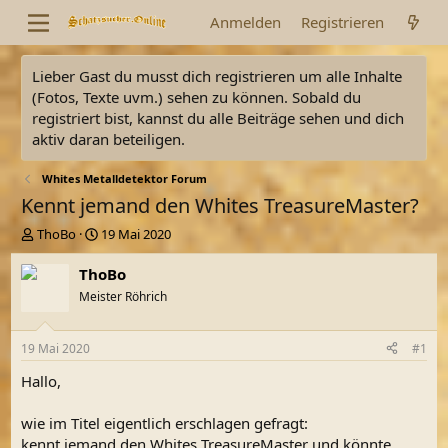
Anmelden
Registrieren
Lieber Gast du musst dich registrieren um alle Inhalte
(Fotos, Texte uvm.) sehen zu können. Sobald du
registriert bist, kannst du alle Beiträge sehen und dich
aktiv daran beteiligen.
Whites Metalldetektor Forum
Kennt jemand den Whites TreasureMaster?
E
E
ThoBo
19 Mai 2020
r
r
s
s
ThoBo
t
t
Meister Röhrich
e
e
l
l
l
l
19 Mai 2020
#1
e
t
r
a
Hallo,
m
wie im Titel eigentlich erschlagen gefragt:
kennt jemand den Whites TreasureMaster und könnte