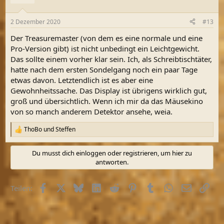
i
o
n
2 Dezember 2020
#13
e
n
Der Treasuremaster (von dem es eine normale und eine
:
Pro-Version gibt) ist nicht unbedingt ein Leichtgewicht.
Das sollte einem vorher klar sein. Ich, als Schreibtischtäter,
hatte nach dem ersten Sondelgang noch ein paar Tage
etwas davon. Letztendlich ist es aber eine
Gewohnheitssache. Das Display ist übrigens wirklich gut,
groß und übersichtlich. Wenn ich mir da das Mäusekino
von so manch anderem Detektor ansehe, weia.
ThoBo
und
Steffen
R
e
a
Du musst dich einloggen oder registrieren, um hier zu
k
antworten.
t
i
o
Facebook
X (Twitter)
Bluesky
LinkedIn
Reddit
Pinterest
Tumblr
WhatsApp
E-Mail
Link
Teilen:
n
e
n
: