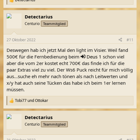
R
e
a
Detectarius
k
t
Centurio
Teammitglied
i
o
n
27 Oktober 2022
#11
e
n
Deswegen hab ich jetzt Mal den light im Visier. Weil fand
:
500€ für die Fernbedienung beim
Deus 1
schon viel
aber die vom 2er kostet echt 700€ das finde ich für die
paar Extras viel zu viel. Der Ws6 Puck reicht für mich völlig
aus...suche eh mehr nach tönen als nach Leitwerten und
x/y hat auch seine Tücken das habe ich beim 1er lernen
müssen.
Tobi77
und
Ottokar
R
e
a
Detectarius
k
t
Centurio
Teammitglied
i
o
n