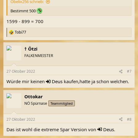
Obelix256 schrieb:
:
Bestimmt 500
1599 - 899 = 700
Tobi77
R
e
a
† Ötzi
k
t
FALKENMEISTER
i
o
n
27 Oktober 2022
#7
e
n
Würde mir keinen
Deus
kaufen,hatte ja schon welchen.
:
Ottokar
NÖ Spürnase
Teammitglied
27 Oktober 2022
#8
Das ist wohl die extreme Spar Version von
Deus
.