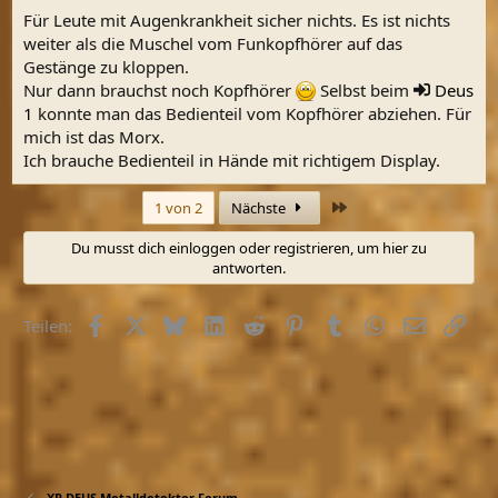
Für Leute mit Augenkrankheit sicher nichts. Es ist nichts
weiter als die Muschel vom Funkopfhörer auf das
Gestänge zu kloppen.
Nur dann brauchst noch Kopfhörer
Selbst beim
Deus
1
konnte man das Bedienteil vom Kopfhörer abziehen. Für
mich ist das Morx.
Ich brauche Bedienteil in Hände mit richtigem Display.
Letzte
1 von 2
Nächste
Du musst dich einloggen oder registrieren, um hier zu
antworten.
Facebook
X (Twitter)
Bluesky
LinkedIn
Reddit
Pinterest
Tumblr
WhatsApp
E-Mail
Link
Teilen:
XP DEUS Metalldetektor Forum