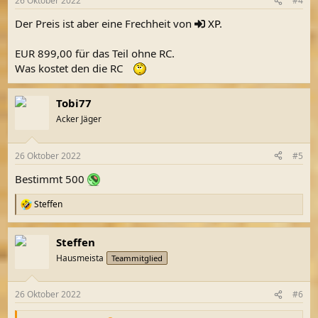
26 Oktober 2022
#4
Der Preis ist aber eine Frechheit von
XP
.
EUR 899,00 für das Teil ohne RC.
Was kostet den die RC
Tobi77
Acker Jäger
26 Oktober 2022
#5
Bestimmt 500
Steffen
R
e
a
Steffen
k
t
Hausmeista
Teammitglied
i
o
n
26 Oktober 2022
#6
e
n