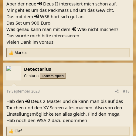
Aber der neue
Deus
II interessiert mich schon auf.
Mir geht es um das Packmass und um das Gewicht.
Das mit dem
WS6
hört sich gut an.
Das Set um 900 Euro.
Was genau kann man mit dem
WS6
nicht machen?
Das würde mich bitte interessieren.
Vielen Dank im voraus.
Markus
R
e
a
Detectarius
k
t
Centurio
Teammitglied
i
o
n
19 September 2023
#18
e
n
Hab den
Deus
2 Master und da kann man bis auf das
:
Tauchen und den XY Screen alles machen. Also von den
Einstellungsmöglichkeiten alles gleich. Find den mega.
Hab noch den WSA 2 dazu genommen
Olaf
R