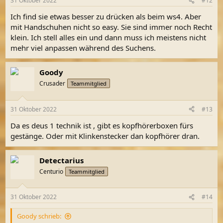
31 Oktober 2022
#12
e
n
Ich find sie etwas besser zu drücken als beim ws4. Aber
:
mit Handschuhen nicht so easy. Sie sind immer noch Recht
klein. Ich stell alles ein und dann muss ich meistens nicht
mehr viel anpassen während des Suchens.
Goody
Crusader
Teammitglied
31 Oktober 2022
#13
Da es deus 1 technik ist , gibt es kopfhörerboxen fürs
gestänge. Oder mit Klinkenstecker dan kopfhörer dran.
Detectarius
Centurio
Teammitglied
31 Oktober 2022
#14
Goody schrieb: