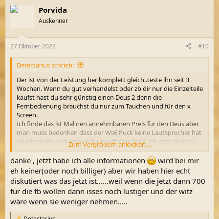
a
Porvida
k
t
Auskenner
i
o
n
27 Oktober 2022
#10
e
n
Detectarius schrieb:
:
Der ist von der Leistung her komplett gleich..teste ihn seit 3
Wochen. Wenn du gut verhandelst oder zb dir nur die Einzelteile
kaufst hast du sehr günstig einen Deus 2 denn die
Fernbedienung brauchst du nur zum Tauchen und für den x
Screen.
Ich finde das ist Mal nen annehmbaren Preis für den Deus aber
man muss bedenken dass der Ws6 Puck keine Lautsprecher hat
also braucht man etwa Kabelkopfhörer (fand ich jetzt nicht so
Zum Vergrößern anklicken....
prickelnd oder noch nen wsa2 Kopfhörer dazu)
Laufe hier mit Kollegen die einen full Deus 2 haben und wie
danke , jetzt habe ich alle informationen
wird bei mir
gesagt die Leistung ist gleich. Die beißen sich ein wenig in den
eh keiner(oder noch billiger) aber wir haben hier echt
Hintern 700€ mehr gezahlt zu haben
diskutiert was das jetzt ist......weil wenn die jetzt dann 700
für die fb wollen dann isses noch lustiger und der witz
wäre wenn sie weniger nehmen.....
Detectarius