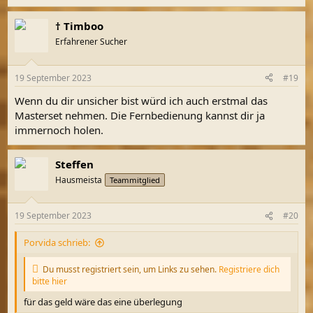
e
a
† Timboo
k
t
Erfahrener Sucher
i
o
n
19 September 2023
#19
e
n
Wenn du dir unsicher bist würd ich auch erstmal das
:
Masterset nehmen. Die Fernbedienung kannst dir ja
immernoch holen.
Steffen
Hausmeista
Teammitglied
19 September 2023
#20
Porvida schrieb:
Du musst registriert sein, um Links zu sehen.
Registriere dich
bitte hier
für das geld wäre das eine überlegung