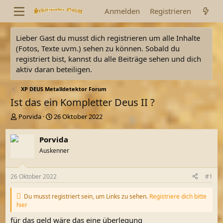
Anmelden
Registrieren
Lieber Gast du musst dich registrieren um alle Inhalte
(Fotos, Texte uvm.) sehen zu können. Sobald du
registriert bist, kannst du alle Beiträge sehen und dich
aktiv daran beteiligen.
XP DEUS Metalldetektor Forum
Ist das ein Kompletter Deus II ?
E
E
Porvida
26 Oktober 2022
r
r
s
s
Porvida
t
t
Auskenner
e
e
l
l
l
l
26 Oktober 2022
#1
e
t
r
a
Du musst registriert sein, um Links zu sehen.
Registriere dich bitte
m
hier
für das geld wäre das eine überlegung