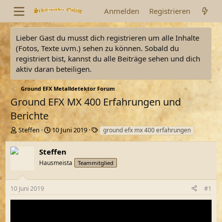
Anmelden
Registrieren
Lieber Gast du musst dich registrieren um alle Inhalte
(Fotos, Texte uvm.) sehen zu können. Sobald du
registriert bist, kannst du alle Beiträge sehen und dich
aktiv daran beteiligen.
Ground EFX Metalldetektor Forum
Ground EFX MX 400 Erfahrungen und
Berichte
E
E
S
Steffen
10 Juni 2019
ground efx mx 400 erfahrungen
r
r
c
s
s
h
Steffen
t
t
l
Hausmeista
Teammitglied
e
e
a
l
l
g
l
l
w
10 Juni 2019
#1
e
t
o
r
a
r
m
t
e