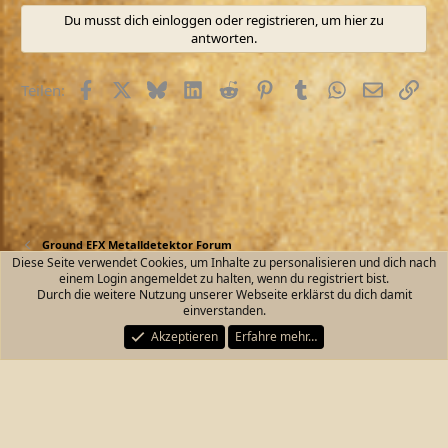
Du musst dich einloggen oder registrieren, um hier zu
antworten.
Facebook
X (Twitter)
Bluesky
LinkedIn
Reddit
Pinterest
Tumblr
WhatsApp
E-Mail
Link
Teilen:
Ground EFX Metalldetektor Forum
Diese Seite verwendet Cookies, um Inhalte zu personalisieren und dich nach
einem Login angemeldet zu halten, wenn du registriert bist.
Kontakt
Nutzungsbedingungen
Datenschutz
Durch die weitere Nutzung unserer Webseite erklärst du dich damit
Hilfe und Impressum
Start
R
einverstanden.
S
S
Akzeptieren
Erfahre mehr…
®
Community platform by XenForo
© 2010-2026 XenForo Ltd.