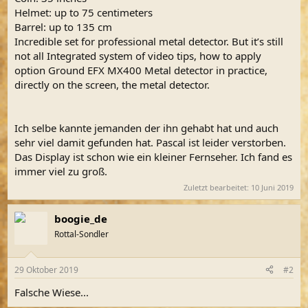
Helmet: up to 75 centimeters
Barrel: up to 135 cm
Incredible set for professional metal detector. But it’s still
not all Integrated system of video tips, how to apply
option Ground EFX MX400 Metal detector in practice,
directly on the screen, the metal detector.
Ich selbe kannte jemanden der ihn gehabt hat und auch
sehr viel damit gefunden hat. Pascal ist leider verstorben.
Das Display ist schon wie ein kleiner Fernseher. Ich fand es
immer viel zu groß.
Zuletzt bearbeitet:
10 Juni 2019
boogie_de
Rottal-Sondler
29 Oktober 2019
#2
Falsche Wiese...