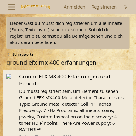
Anmelden
Registrieren
Lieber Gast du musst dich registrieren um alle Inhalte
(Fotos, Texte uvm.) sehen zu können. Sobald du
registriert bist, kannst du alle Beiträge sehen und dich
aktiv daran beteiligen.
Schlagworte
ground efx mx 400 erfahrungen
Ground EFX MX 400 Erfahrungen und
Berichte
Du musst registriert sein, um Element zu sehen
Ground EFX MX400 Metal detector Characteristics
Type: Ground metal detector Coil: 11 inches
Frequency: 7 kHz Programs: all metals, coins,
jewelry, Custom Invocation on the discovery: 4
tones HD Pìnpoìnt: There Are Power supply: 6
BATTERIES...