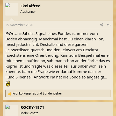
a
EkelAlfred
k
t
Auskenner
i
o
n
25 November 2020
#8
e
n
@Orcanis86
das Signal eines Fundes ist immer vom
:
Boden abhaengig. Manchmal hast Du einen klaren Ton,
meist jedoch nicht. Deshalb sind diese ganzen
Leitwertlisten quatsch und der Leitwert am Detektor
hoechstens eine Orientierung. Kam zum Beispiel mal einer
mit einem Laufring an, sah man schon an der Farbe das es
Kupfer ist und fragte was dieses Teil aus Silber wohl sein
koennte. Kam die Frage wie er darauf komme das der
Fund Silber sei. Antwort: Na hat die Sonde so angezeigt...
Kronkorkenpirat
und
Sondengeher
R
e
a
ROCKY-1971
k
t
Mein Schatz
i