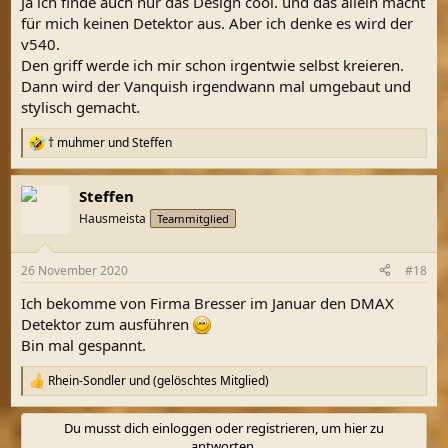
Ja ich finde auch nur das Design cool. und das allein macht
:
für mich keinen Detektor aus. Aber ich denke es wird der
v540.
Den griff werde ich mir schon irgentwie selbst kreieren.
Dann wird der Vanquish irgendwann mal umgebaut und
stylisch gemacht.
† muhmer
und
Steffen
R
e
a
Steffen
k
t
Hausmeista
Teammitglied
i
o
n
26 November 2020
#18
e
n
Ich bekomme von Firma Bresser im Januar den DMAX
:
Detektor zum ausführen
Bin mal gespannt.
Rhein-Sondler
und
(gelöschtes Mitglied)
R
e
a
Du musst dich einloggen oder registrieren, um hier zu
k
antworten.