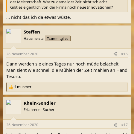
der Meisterschaft. War zu damaliger Zeit nicht schlecht.
Gibt es eigentlich von der Firma noch neue Innovationen?
... nicht das ich da etwas wüste.
Steffen
Hausmeista
Teammitglied
26 November 2020
#16
Dann werden sie eines Tages nur noch müde belächelt.
Man sieht wie schnell die Mühlen der Zeit mahlen an Hand
Tesoro.
† muhmer
R
e
a
Rhein-Sondler
k
t
Erfahrener Sucher
i
o
n
26 November 2020
#17
e
n