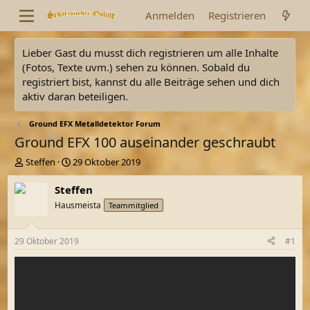
Anmelden
Registrieren
Lieber Gast du musst dich registrieren um alle Inhalte
(Fotos, Texte uvm.) sehen zu können. Sobald du
registriert bist, kannst du alle Beiträge sehen und dich
aktiv daran beteiligen.
Ground EFX Metalldetektor Forum
Ground EFX 100 auseinander geschraubt
E
E
Steffen
29 Oktober 2019
r
r
s
s
Steffen
t
t
Hausmeista
Teammitglied
e
e
l
l
l
l
29 Oktober 2019
#1
e
t
r
a
m