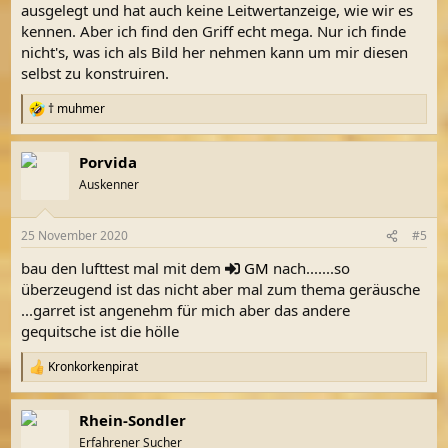
ausgelegt und hat auch keine Leitwertanzeige, wie wir es
kennen. Aber ich find den Griff echt mega. Nur ich finde
nicht's, was ich als Bild her nehmen kann um mir diesen
selbst zu konstruiren.
† muhmer
R
e
a
Porvida
k
t
Auskenner
i
o
n
25 November 2020
#5
e
n
bau den lufttest mal mit dem
GM
nach.......so
:
überzeugend ist das nicht aber mal zum thema geräusche
...garret ist angenehm für mich aber das andere
gequitsche ist die hölle
Kronkorkenpirat
R
e
a
Rhein-Sondler
k
t
Erfahrener Sucher