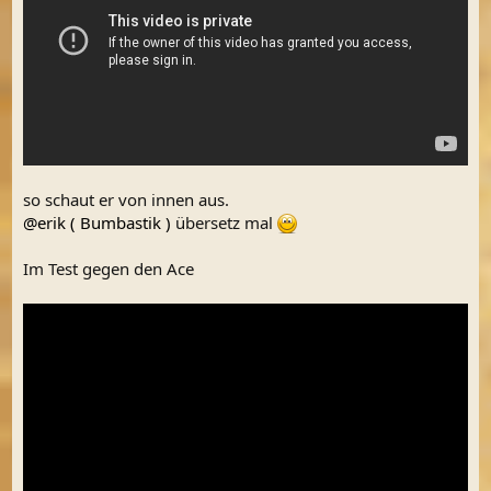
so schaut er von innen aus.
@erik ( Bumbastik )
übersetz mal
Im Test gegen den Ace