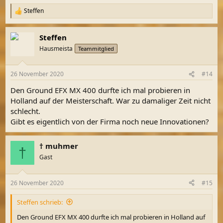
Steffen
R
e
a
Steffen
k
t
Hausmeista
Teammitglied
i
o
n
26 November 2020
#14
e
n
Den Ground EFX MX 400 durfte ich mal probieren in
:
Holland auf der Meisterschaft. War zu damaliger Zeit nicht
schlecht.
Gibt es eigentlich von der Firma noch neue Innovationen?
† muhmer
†
Gast
26 November 2020
#15
Steffen schrieb:
Den Ground EFX MX 400 durfte ich mal probieren in Holland auf