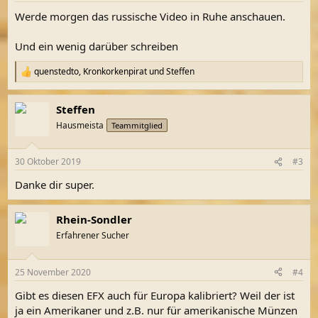
Werde morgen das russische Video in Ruhe anschauen.
Und ein wenig darüber schreiben
quenstedto
,
Kronkorkenpirat
und
Steffen
R
e
a
Steffen
k
t
Hausmeista
Teammitglied
i
o
n
30 Oktober 2019
#3
e
n
Danke dir super.
:
Rhein-Sondler
Erfahrener Sucher
25 November 2020
#4
Gibt es diesen EFX auch für Europa kalibriert? Weil der ist
ja ein Amerikaner und z.B. nur für amerikanische Münzen