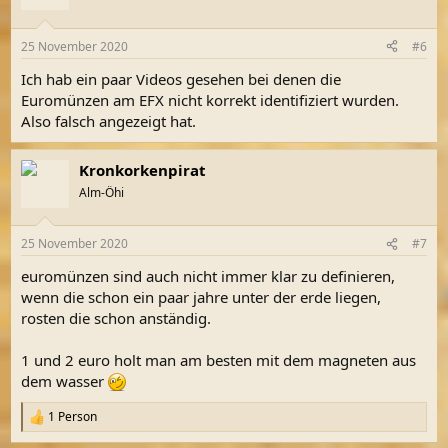
i
o
n
25 November 2020
#6
e
n
Ich hab ein paar Videos gesehen bei denen die
:
Euromünzen am EFX nicht korrekt identifiziert wurden.
Also falsch angezeigt hat.
Kronkorkenpirat
Alm-Öhi
25 November 2020
#7
euromünzen sind auch nicht immer klar zu definieren,
wenn die schon ein paar jahre unter der erde liegen,
rosten die schon anständig.
1 und 2 euro holt man am besten mit dem magneten aus
dem wasser
1 Person
R
e