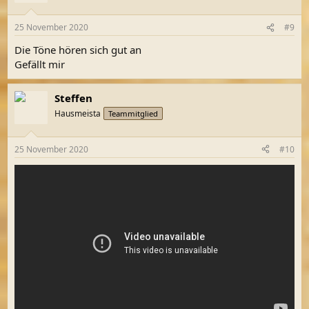
o
n
25 November 2020
#9
e
n
Die Töne hören sich gut an
:
Gefällt mir
Steffen
Hausmeista
Teammitglied
25 November 2020
#10