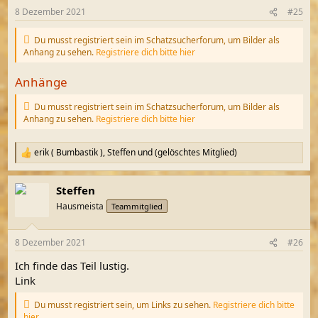
8 Dezember 2021
#25
Du musst registriert sein im Schatzsucherforum, um Bilder als
Anhang zu sehen.
Registriere dich bitte hier
Anhänge
Du musst registriert sein im Schatzsucherforum, um Bilder als
Anhang zu sehen.
Registriere dich bitte hier
erik ( Bumbastik )
,
Steffen
und
(gelöschtes Mitglied)
R
e
a
Steffen
k
t
Hausmeista
Teammitglied
i
o
n
8 Dezember 2021
#26
e
n
Ich finde das Teil lustig.
:
Link
Du musst registriert sein, um Links zu sehen.
Registriere dich bitte
hier