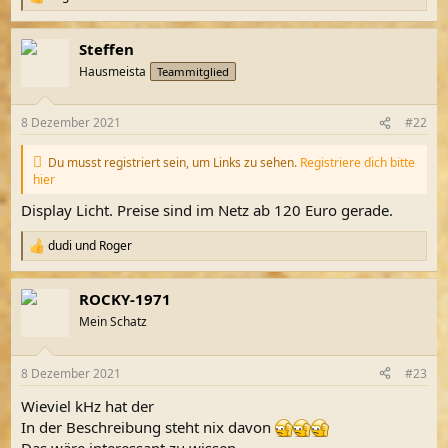
R
e
a
Steffen
k
t
Hausmeista
Teammitglied
i
o
n
8 Dezember 2021
#22
e
n
:
Du musst registriert sein, um Links zu sehen.
Registriere dich bitte
hier
Display Licht. Preise sind im Netz ab 120 Euro gerade.
dudi
und
Roger
R
e
a
ROCKY-1971
k
t
Mein Schatz
i
o
n
8 Dezember 2021
#23
e
n
Wieviel kHz hat der
:
In der Beschreibung steht nix davon
Das wäre interessant zu wissen