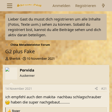
Anmelden
Registrieren
Lieber Gast du musst dich registrieren um alle Inhalte
(Fotos, Texte uvm.) sehen zu können. Sobald du
registriert bist, kannst du alle Beiträge sehen und dich
aktiv daran beteiligen.
China Metalldetektor Forum
G2 plus Fake
E
E
Sherlok
10 November 2021
r
r
s
s
Porvida
t
t
Auskenner
e
e
l
l
l
l
14 November 2021
#21
e
t
r
a
ich empfehl auch den makita- nachbau schlagschrauber
m
haben die super nachgebaut..........
Roger