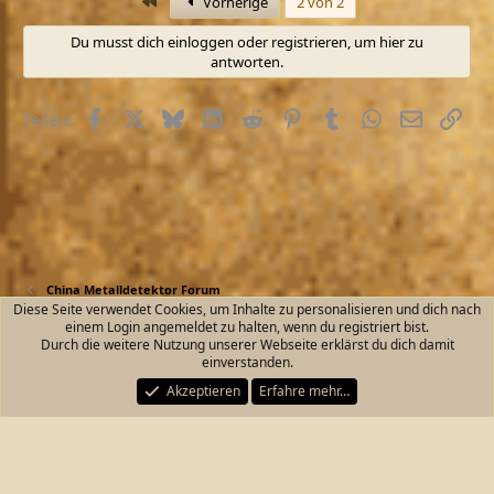
Erste
Vorherige
2 von 2
Du musst dich einloggen oder registrieren, um hier zu
antworten.
Facebook
X (Twitter)
Bluesky
LinkedIn
Reddit
Pinterest
Tumblr
WhatsApp
E-Mail
Link
Teilen:
China Metalldetektor Forum
Diese Seite verwendet Cookies, um Inhalte zu personalisieren und dich nach
einem Login angemeldet zu halten, wenn du registriert bist.
Kontakt
Nutzungsbedingungen
Datenschutz
Durch die weitere Nutzung unserer Webseite erklärst du dich damit
Hilfe und Impressum
Start
R
einverstanden.
S
S
Akzeptieren
Erfahre mehr…
®
Community platform by XenForo
© 2010-2026 XenForo Ltd.