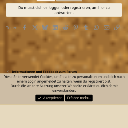
Du musst dich einloggen oder registrieren, um hier zu
antworten.
Facebook
X (Twitter)
Bluesky
LinkedIn
Reddit
Pinterest
Tumblr
WhatsApp
E-Mail
Link
Teilen:
Informationen und Feedback zum Forum
Diese Seite verwendet Cookies, um Inhalte zu personalisieren und dich nach
einem Login angemeldet zu halten, wenn du registriert bist.
Kontakt
Nutzungsbedingungen
Datenschutz
Durch die weitere Nutzung unserer Webseite erklärst du dich damit
Hilfe und Impressum
Start
R
einverstanden.
S
S
Akzeptieren
Erfahre mehr…
®
Community platform by XenForo
© 2010-2026 XenForo Ltd.