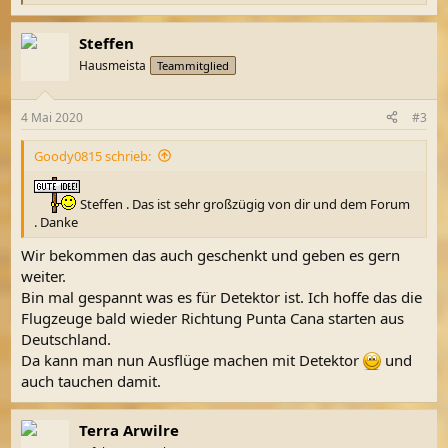
e
a
Steffen
k
t
Hausmeista
Teammitglied
i
o
n
4 Mai 2020
#3
e
n
Goody0815 schrieb:
:
Steffen . Das ist sehr großzügig von dir und dem Forum
. Danke
Wir bekommen das auch geschenkt und geben es gern
weiter.
Bin mal gespannt was es für Detektor ist. Ich hoffe das die
Flugzeuge bald wieder Richtung Punta Cana starten aus
Deutschland.
Da kann man nun Ausflüge machen mit Detektor
und
auch tauchen damit.
Terra Arwilre