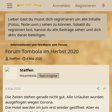
Anmelden
Registrieren
Lieber Gast du musst dich registrieren um alle Inhalte
(Fotos, Texte uvm.) sehen zu können. Sobald du
registriert bist, kannst du alle Beiträge sehen und dich
aktiv daran beteiligen.
Informationen und Feedback zum Forum
Forum Tombola im Herbst 2020
E
E
Steffen
4 Mai 2020
r
r
s
s
Steffen
t
t
Hausmeista
Teammitglied
e
e
l
l
l
l
4 Mai 2020
#1
e
t
r
a
Die Zeiten stehen gerade nicht gut. Alle Urlauber wurden
m
ausgeflogen wegen Corona.
Die Hotel werden im Juni erst wieder geöffnet. Aber es