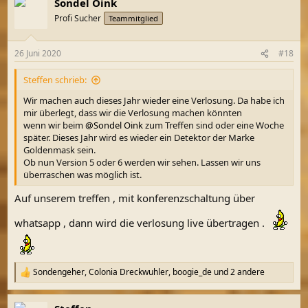
Sondel Oink
k
t
Profi Sucher
Teammitglied
i
o
n
26 Juni 2020
#18
e
n
Steffen schrieb:
:
Wir machen auch dieses Jahr wieder eine Verlosung. Da habe ich
mir überlegt, dass wir die Verlosung machen könnten
wenn wir beim
@Sondel Oink
zum Treffen sind oder eine Woche
später. Dieses Jahr wird es wieder ein Detektor der Marke
Goldenmask sein.
Ob nun Version 5 oder 6 werden wir sehen. Lassen wir uns
überraschen was möglich ist.
Auf unserem treffen , mit konferenzschaltung über
whatsapp , dann wird die verlosung live übertragen .
Sondengeher
,
Colonia Dreckwuhler
,
boogie_de
und 2 andere
R
e
a