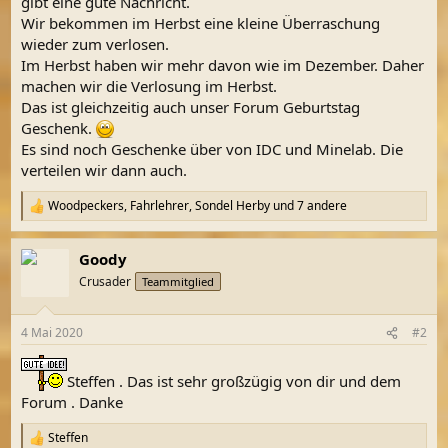
gibt eine gute Nachricht.
Wir bekommen im Herbst eine kleine Überraschung
wieder zum verlosen.
Im Herbst haben wir mehr davon wie im Dezember. Daher
machen wir die Verlosung im Herbst.
Das ist gleichzeitig auch unser Forum Geburtstag
Geschenk.
Es sind noch Geschenke über von IDC und Minelab. Die
verteilen wir dann auch.
Woodpeckers
,
Fahrlehrer
,
Sondel Herby
und 7 andere
R
e
a
Goody
k
t
Crusader
Teammitglied
i
o
n
4 Mai 2020
#2
e
n
:
Steffen . Das ist sehr großzügig von dir und dem
Forum . Danke
Steffen
R