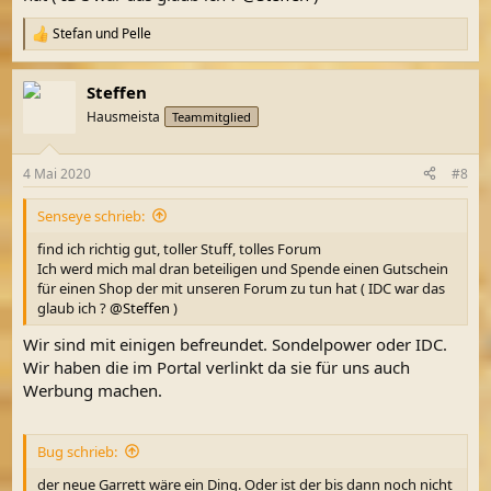
Stefan
und
Pelle
R
e
a
Steffen
k
t
Hausmeista
Teammitglied
i
o
n
4 Mai 2020
#8
e
n
Senseye schrieb:
:
find ich richtig gut, toller Stuff, tolles Forum
Ich werd mich mal dran beteiligen und Spende einen Gutschein
für einen Shop der mit unseren Forum zu tun hat ( IDC war das
glaub ich ?
@Steffen
)
Wir sind mit einigen befreundet. Sondelpower oder IDC.
Wir haben die im Portal verlinkt da sie für uns auch
Werbung machen.
Bug schrieb:
der neue Garrett wäre ein Ding. Oder ist der bis dann noch nicht