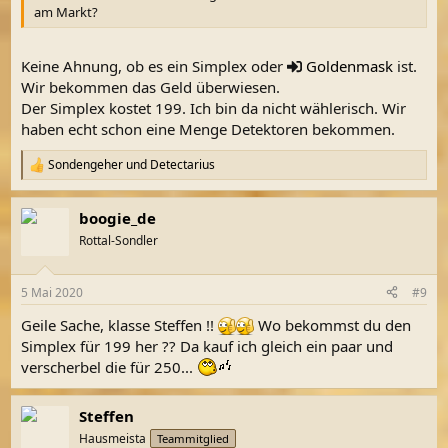
am Markt?
Keine Ahnung, ob es ein Simplex oder
Goldenmask
ist.
Wir bekommen das Geld überwiesen.
Der Simplex kostet 199. Ich bin da nicht wählerisch. Wir
haben echt schon eine Menge Detektoren bekommen.
Sondengeher
und
Detectarius
R
e
a
boogie_de
k
t
Rottal-Sondler
i
o
n
5 Mai 2020
#9
e
n
Geile Sache, klasse Steffen !!
Wo bekommst du den
:
Simplex für 199 her ?? Da kauf ich gleich ein paar und
verscherbel die für 250...
Steffen
Hausmeista
Teammitglied