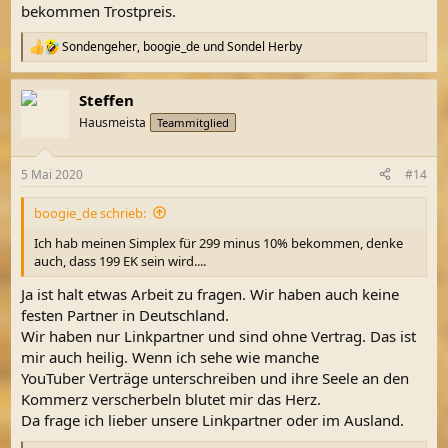
bekommen Trostpreis.
Sondengeher
,
boogie_de
und
Sondel Herby
R
e
a
Steffen
k
t
Hausmeista
Teammitglied
i
o
n
5 Mai 2020
#14
e
n
boogie_de schrieb:
:
Ich hab meinen Simplex für 299 minus 10% bekommen, denke
auch, dass 199 EK sein wird....
Ja ist halt etwas Arbeit zu fragen. Wir haben auch keine
festen Partner in Deutschland.
Wir haben nur Linkpartner und sind ohne Vertrag. Das ist
mir auch heilig. Wenn ich sehe wie manche
YouTuber Verträge unterschreiben und ihre Seele an den
Kommerz verscherbeln blutet mir das Herz.
Da frage ich lieber unsere Linkpartner oder im Ausland.