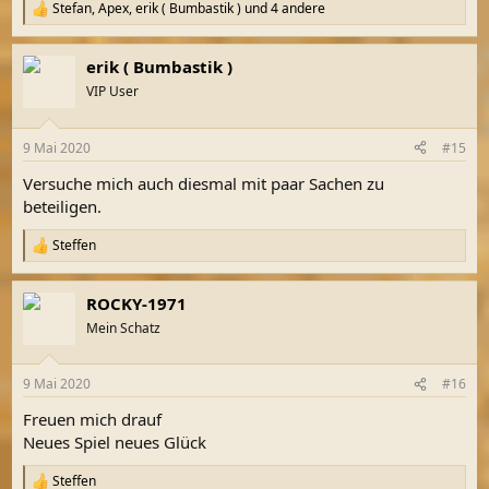
Stefan
,
Apex
,
erik ( Bumbastik )
und 4 andere
R
e
a
erik ( Bumbastik )
k
t
VIP User
i
o
n
9 Mai 2020
#15
e
n
Versuche mich auch diesmal mit paar Sachen zu
:
beteiligen.
Steffen
R
e
a
ROCKY-1971
k
t
Mein Schatz
i
o
n
9 Mai 2020
#16
e
n
Freuen mich drauf
:
Neues Spiel neues Glück
Steffen
R