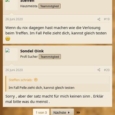
Steffen
k
t
Hausmeista
Teammitglied
i
o
n
26 Juni 2020
#19
e
n
Wenn du nix dagegen hast machen wie die Verlosung
:
beim Treffen. Im Fall Pelle zieht dich, kannst gleich testen
Sondel Oink
Profi Sucher
Teammitglied
26 Juni 2020
#20
Steffen schrieb:
Im Fall Pelle zieht dich, kannst gleich testen
Sorry , aber der satz macht für mich keinen sinn . Erklär
mal bitte was du meinst .
Letzte
1 von 3
Nächste