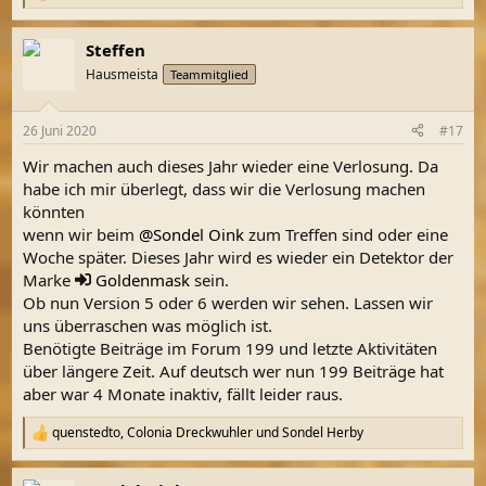
e
a
Steffen
k
t
Hausmeista
Teammitglied
i
o
n
26 Juni 2020
#17
e
n
Wir machen auch dieses Jahr wieder eine Verlosung. Da
:
habe ich mir überlegt, dass wir die Verlosung machen
könnten
wenn wir beim
@Sondel Oink
zum Treffen sind oder eine
Woche später. Dieses Jahr wird es wieder ein Detektor der
Marke
Goldenmask
sein.
Ob nun Version 5 oder 6 werden wir sehen. Lassen wir
uns überraschen was möglich ist.
Benötigte Beiträge im Forum 199 und letzte Aktivitäten
über längere Zeit. Auf deutsch wer nun 199 Beiträge hat
aber war 4 Monate inaktiv, fällt leider raus.
quenstedto
,
Colonia Dreckwuhler
und
Sondel Herby
R
e
a