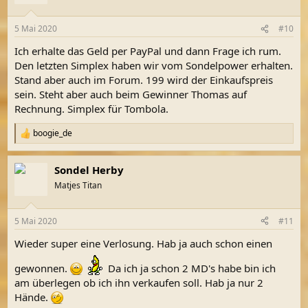
5 Mai 2020
#10
Ich erhalte das Geld per PayPal und dann Frage ich rum.
Den letzten Simplex haben wir vom Sondelpower erhalten.
Stand aber auch im Forum. 199 wird der Einkaufspreis
sein. Steht aber auch beim Gewinner Thomas auf
Rechnung. Simplex für Tombola.
boogie_de
R
e
a
Sondel Herby
k
t
Matjes Titan
i
o
n
5 Mai 2020
#11
e
n
Wieder super eine Verlosung. Hab ja auch schon einen
:
gewonnen.
Da ich ja schon 2 MD's habe bin ich
am überlegen ob ich ihn verkaufen soll. Hab ja nur 2
Hände.