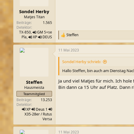
m
t
e
Sondel Herby
Matjes Titan
Beiträge
1.565
Detektor
TX-850,
GM
5+se
Steffen
R
Pla,
XP
DEUS
e
a
11 Mai 2023
k
t
i
Sondel Herby schrieb:
o
n
Hallo Steffen, bin auch am Dienstag Nach
e
n
Ja und viel Matjes für mich. Ich hol
Steffen
:
Bin dann ca 15 Uhr auf Platz. Dann r
Hausmeista
Teammitglied
Beiträge
13.253
Detektor
XP
Deus 1
X35-28er
/ Rutus
Versa
11 Mai 2023