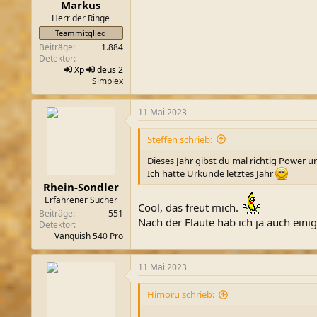
n
Markus
:
Herr der Ringe
Teammitglied
Beiträge
1.884
Detektor
Xp
deus 2
Simplex
11 Mai 2023
Steffen schrieb:
Dieses Jahr gibst du mal richtig Power u
Ich hatte Urkunde letztes Jahr
Rhein-Sondler
Erfahrener Sucher
Cool, das freut mich.
Beiträge
551
Nach der Flaute hab ich ja auch ein
Detektor
Vanquish 540 Pro
11 Mai 2023
Himoru schrieb: