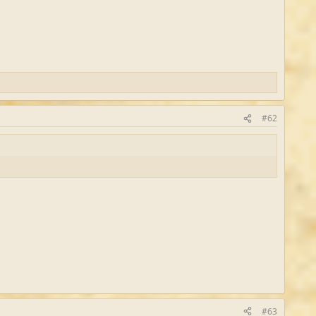
#62
#63