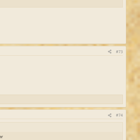
#73
#74
hr