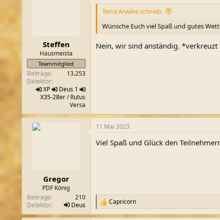
t
i
Terra Arwilre schrieb:
o
n
Wünsche Euch viel Spaß und gutes Wett
e
n
Steffen
Nein, wir sind anständig. *verkreuz
:
Hausmeista
Teammitglied
Beiträge
13.253
Detektor
XP
Deus 1
X35-28er
/ Rutus
Versa
11 Mai 2023
Viel Spaß und Glück den Teilnehmer
Gregor
PDF König
Beiträge
210
Capricorn
R
Detektor
Deus
e