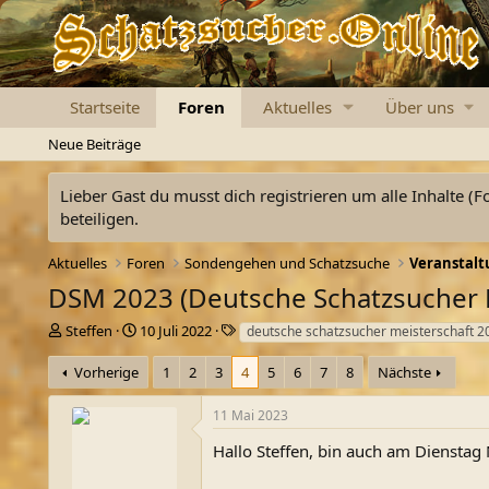
Startseite
Foren
Aktuelles
Über uns
Neue Beiträge
Lieber Gast du musst dich registrieren um alle Inhalte (F
beteiligen.
Aktuelles
Foren
Sondengehen und Schatzsuche
Veranstalt
DSM 2023 (Deutsche Schatzsucher M
E
E
S
Steffen
10 Juli 2022
deutsche schatzsucher meisterschaft 2
r
r
c
s
s
h
Vorherige
1
2
3
4
5
6
7
8
Nächste
t
t
l
e
e
a
11 Mai 2023
l
l
g
l
l
w
Hallo Steffen, bin auch am Dienstag 
e
t
o
r
a
r