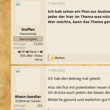
a
11 Mai 2023
k
t
Ich hab schon ein Plan zur Auslo
i
o
Jeder der hier im Thema was nütz
n
Wer möchte, kann das Thema ger
e
n
Steffen
:
Hausmeista
Teammitglied
Beiträge
13.253
Detektor
XP
Deus 1
X35-28er
/ Rutus
Markus
R
Versa
e
a
11 Mai 2023
k
t
Ich hab den Beitrag mal geteilt.
i
o
Also die flut mit potentiellen neue
n
e
Ich drücke auch jedem die dauen die
n
Rhein-Sondler
:
Bleibt lle gesund und weiterhin gut
Erfahrener Sucher
Beiträge
551
Detektor