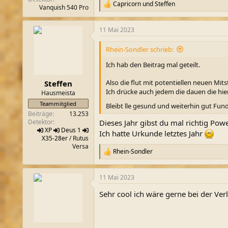
Capricorn
und
Steffen
R
Vanquish 540 Pro
e
a
11 Mai 2023
k
t
i
Rhein-Sondler schrieb:
o
n
Ich hab den Beitrag mal geteilt.
e
n
Also die flut mit potentiellen neuen Mi
Steffen
:
Ich drücke auch jedem die dauen die hie
Hausmeista
Teammitglied
Bleibt lle gesund und weiterhin gut Fun
Beiträge
13.253
Detektor
Dieses Jahr gibst du mal richtig Pow
XP
Deus 1
Ich hatte Urkunde letztes Jahr
X35-28er
/ Rutus
Versa
Rhein-Sondler
R
e
a
11 Mai 2023
k
t
Sehr cool ich wäre gerne bei der Verl
i
o
n
e