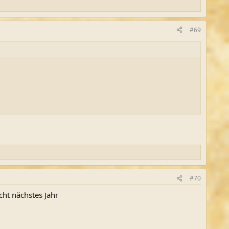
#69
#70
cht nächstes Jahr