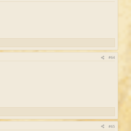
#64
#65