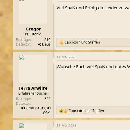
Viel Spaß und Erfolg da. Leider zu w
Gregor
PDF König
Beiträge
210
Capricorn
und
Steffen
R
Detektor
Deus
e
a
11 Mai 2023
k
t
Wünsche Euch viel Spaß und gutes W
i
o
n
e
n
Terra Arwilre
:
Erfahrener Sucher
Beiträge
633
Detektor
XP
Deus1
,
Capricorn
und
Steffen
R
ORX
,
e
a
11 Mai 2023
k