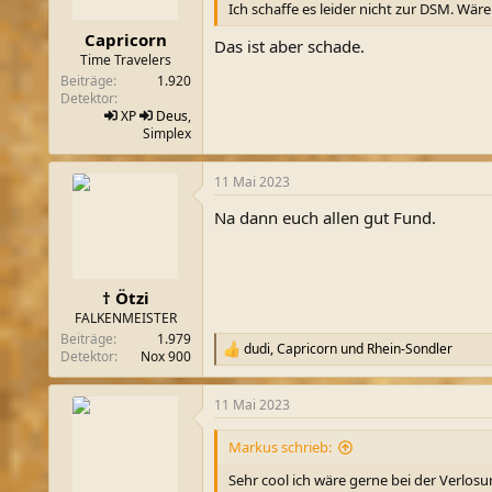
Ich schaffe es leider nicht zur DSM. Wär
Capricorn
Das ist aber schade.
Time Travelers
Beiträge
1.920
Detektor
XP
Deus
,
Simplex
11 Mai 2023
Na dann euch allen gut Fund.
† Ötzi
FALKENMEISTER
Beiträge
1.979
dudi
,
Capricorn
und
Rhein-Sondler
R
Detektor
Nox 900
e
a
11 Mai 2023
k
t
i
Markus schrieb:
o
n
Sehr cool ich wäre gerne bei der Verlosun