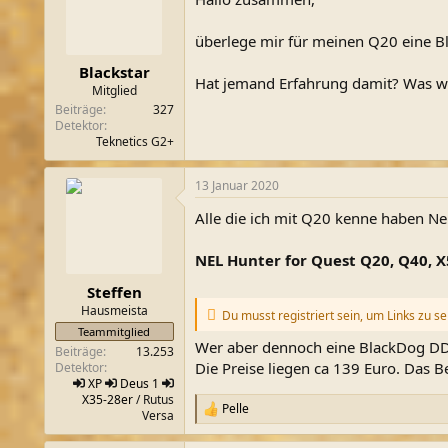
m
überlege mir für meinen Q20 eine Bl
Blackstar
Hat jemand Erfahrung damit? Was wä
Mitglied
Beiträge
327
Detektor
Teknetics G2+
13 Januar 2020
Alle die ich mit Q20 kenne haben Ne
NEL Hunter for Quest Q20, Q40, X
Steffen
Hausmeista
Du musst registriert sein, um Links zu s
Teammitglied
Wer aber dennoch eine BlackDog DD 
Beiträge
13.253
Die Preise liegen ca 139 Euro. Das 
Detektor
XP
Deus 1
X35-28er
/ Rutus
Pelle
R
Versa
e
a