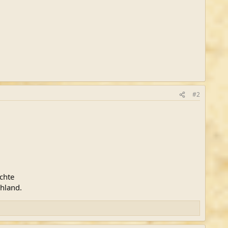
#2
chte
hland.