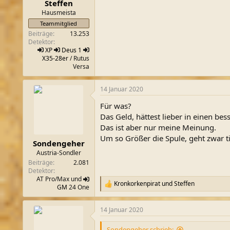
Steffen
:
Hausmeista
Teammitglied
Beiträge
13.253
Detektor
XP
Deus 1
X35-28er
/ Rutus
Versa
14 Januar 2020
Für was?
Das Geld, hättest lieber in einen bes
Das ist aber nur meine Meinung.
Um so Größer die Spule, geht zwar ti
Sondengeher
Austria-Sondler
Beiträge
2.081
Detektor
AT Pro/Max und
Kronkorkenpirat
und
Steffen
R
GM
24 One
e
a
14 Januar 2020
k
t
i
Sondengeher schrieb: