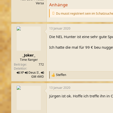
Versa
Anhänge
Du musst registriert sein im Schatzsuch
13 Januar 2020
Die NEL Hunter ist eine sehr gute Sp
Ich hatte die mal für 99 € beu nug
_Joker_
Time Ranger
Beiträge
772
Detektor
XP
Deus
II ,
Steffen
R
GM
4WD
e
a
13 Januar 2020
k
t
Jürgen ist ok. Hoffe ich treffe ihn in
i
o
n
e
n