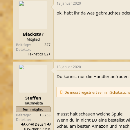
13 Januar 2020
k
t
ok, habt ihr da was gebrauchtes ode
i
o
n
e
n
Blackstar
:
Mitglied
Beiträge
327
Detektor
Teknetics G2+
13 Januar 2020
Du kannst nur die Händler anfragen o
Du musst registriert sein im Schatzsuch
Steffen
Hausmeista
Teammitglied
musst halt schauen welche Spule.
Beiträge
13.253
Wenn du in nicht EU eine bestellst 
Detektor
XP
Deus 1
Schau am besten Amazon und mach 1
X35-28er
/ Rutus