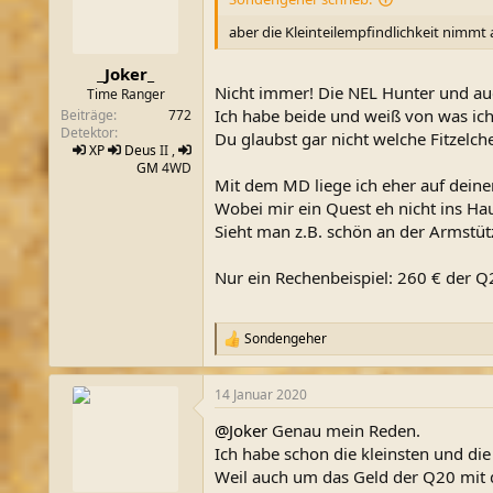
o
n
aber die Kleinteilempfindlichkeit nimmt
e
n
_Joker_
:
Nicht immer! Die NEL Hunter und auc
Time Ranger
Ich habe beide und weiß von was ich
Beiträge
772
Detektor
Du glaubst gar nicht welche Fitzelch
XP
Deus
II ,
GM
4WD
Mit dem MD liege ich eher auf deiner
Wobei mir ein Quest eh nicht ins Ha
Sieht man z.B. schön an der Armstütz
Nur ein Rechenbeispiel: 260 € der Q2
Sondengeher
R
e
a
14 Januar 2020
k
t
@Joker
Genau mein Reden.
i
o
Ich habe schon die kleinsten und di
n
Weil auch um das Geld der Q20 mit 
e