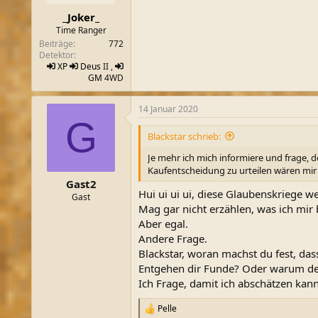
e
n
_Joker_
:
Time Ranger
Beiträge
772
Detektor
XP
Deus
II ,
GM
4WD
14 Januar 2020
G
Blackstar schrieb:
Je mehr ich mich informiere und frage, 
Kaufentscheidung zu urteilen wären mir 
Gast2
Hui ui ui ui, diese Glaubenskriege w
Gast
Mag gar nicht erzählen, was ich mir b
Aber egal.
Andere Frage.
Blackstar, woran machst du fest, das
Entgehen dir Funde? Oder warum d
Ich Frage, damit ich abschätzen kann,
Pelle
R