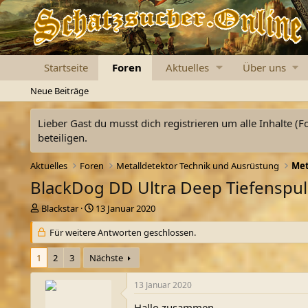
Startseite
Foren
Aktuelles
Über uns
Neue Beiträge
Lieber Gast du musst dich registrieren um alle Inhalte (F
beteiligen.
Aktuelles
Foren
Metalldetektor Technik und Ausrüstung
Met
BlackDog DD Ultra Deep Tiefenspu
E
E
Blackstar
13 Januar 2020
r
r
s
Für weitere Antworten geschlossen.
s
t
t
e
e
1
2
3
Nächste
l
l
l
l
13 Januar 2020
e
t
r
a
Hallo zusammen,