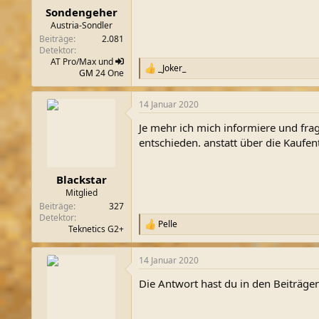
n
Sondengeher
:
Austria-Sondler
Beiträge
2.081
Detektor
AT Pro/Max und
_Joker_
R
GM
24 One
e
a
14 Januar 2020
k
t
Je mehr ich mich informiere und fra
i
o
entschieden. anstatt über die Kaufen
n
e
n
Blackstar
:
Mitglied
Beiträge
327
Detektor
Pelle
R
Teknetics G2+
e
a
14 Januar 2020
k
t
Die Antwort hast du in den Beiträgen
i
o
n