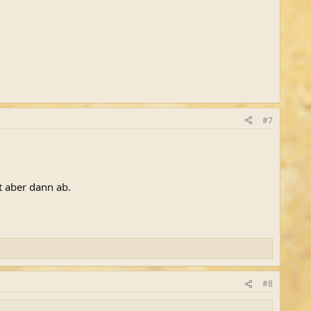
#7
t aber dann ab.
#8