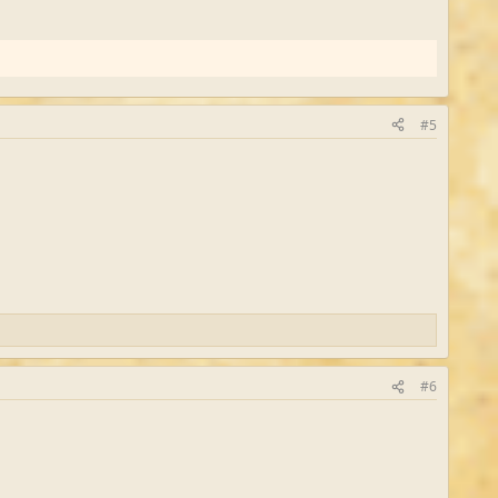
#5
#6