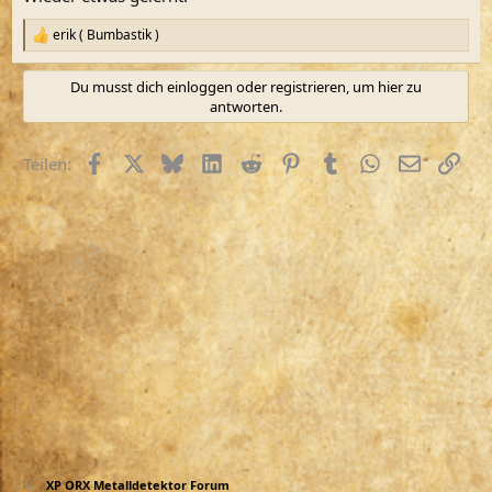
erik ( Bumbastik )
R
e
a
Du musst dich einloggen oder registrieren, um hier zu
k
antworten.
t
i
o
Facebook
X (Twitter)
Bluesky
LinkedIn
Reddit
Pinterest
Tumblr
WhatsApp
E-Mail
Link
Teilen:
n
e
n
:
XP ORX Metalldetektor Forum