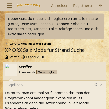
Anmelden
Registrieren
Lieber Gast du musst dich registrieren um alle Inhalte
(Fotos, Texte uvm.) sehen zu können. Sobald du
registriert bist, kannst du alle Beiträge sehen und dich
aktiv daran beteiligen.
XP ORX Metalldetektor Forum
XP ORX Salz Mode für Strand Suche
E
E
Steffen
13 April 2020
r
r
s
s
Steffen
t
t
Hausmeista
Teammitglied
e
e
l
l
l
l
13 April 2020
#1
e
t
r
a
Da muss, man erst mal rauf kommen das man den
m
Programmknopf länger gedrückt halten muss.
Es ändert sich dann die Bezeichnung in Salz Mode. !
Wieder etwas gelernt.