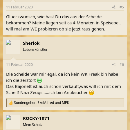
11 Februar 2020
#5
Glueckwunsch, wie hast Du das aus der Scheide
bekommen? Meine liegen seit ca 4 Monaten in Speiseoel,
will mal am WE probieren ob sie jetzt raus gehen.
Sherlok
Lebenskünstler
11 Februar 2020
#6
Die Scheide war mir egal, da ich kein WK Freak bin habe
ich die zerstört
Das Bajonett ist auch schon verkauft,was will ich mit dem
Scheiß Nazi Zeugs......ich bin Antiksucher
Sondengeher
,
EkelAlfred
und
MPK
R
e
a
ROCKY-1971
k
t
Mein Schatz
i