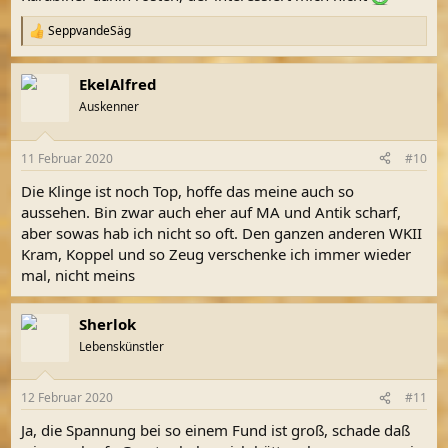
SeppvandeSäg
R
e
a
EkelAlfred
k
t
Auskenner
i
o
n
11 Februar 2020
#10
e
n
Die Klinge ist noch Top, hoffe das meine auch so
:
aussehen. Bin zwar auch eher auf MA und Antik scharf,
aber sowas hab ich nicht so oft. Den ganzen anderen WKII
Kram, Koppel und so Zeug verschenke ich immer wieder
mal, nicht meins
Sherlok
Lebenskünstler
12 Februar 2020
#11
Ja, die Spannung bei so einem Fund ist groß, schade daß