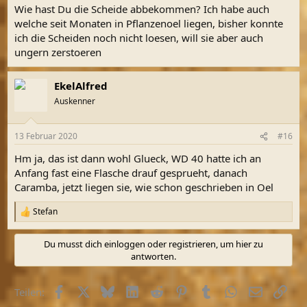
Wie hast Du die Scheide abbekommen? Ich habe auch
welche seit Monaten in Pflanzenoel liegen, bisher konnte
ich die Scheiden noch nicht loesen, will sie aber auch
ungern zerstoeren
EkelAlfred
Auskenner
13 Februar 2020
#16
Hm ja, das ist dann wohl Glueck, WD 40 hatte ich an
Anfang fast eine Flasche drauf gesprueht, danach
Caramba, jetzt liegen sie, wie schon geschrieben in Oel
Stefan
R
e
a
Du musst dich einloggen oder registrieren, um hier zu
k
antworten.
t
i
o
Facebook
X (Twitter)
Bluesky
LinkedIn
Reddit
Pinterest
Tumblr
WhatsApp
E-Mail
Link
Teilen:
n
e