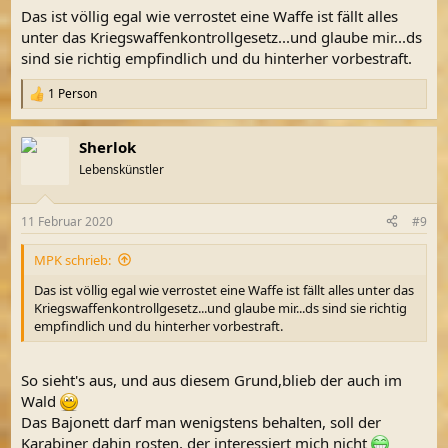
Das ist völlig egal wie verrostet eine Waffe ist fällt alles
unter das Kriegswaffenkontrollgesetz...und glaube mir...ds
sind sie richtig empfindlich und du hinterher vorbestraft.
1 Person
R
e
a
Sherlok
k
t
Lebenskünstler
i
o
n
11 Februar 2020
#9
e
n
MPK schrieb:
:
Das ist völlig egal wie verrostet eine Waffe ist fällt alles unter das
Kriegswaffenkontrollgesetz...und glaube mir...ds sind sie richtig
empfindlich und du hinterher vorbestraft.
So sieht's aus, und aus diesem Grund,blieb der auch im
Wald
Das Bajonett darf man wenigstens behalten, soll der
Karabiner dahin rosten, der interessiert mich nicht