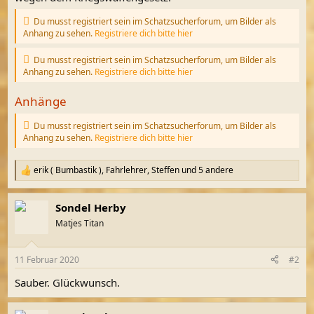
Du musst registriert sein im Schatzsucherforum, um Bilder als
Anhang zu sehen.
Registriere dich bitte hier
Du musst registriert sein im Schatzsucherforum, um Bilder als
Anhang zu sehen.
Registriere dich bitte hier
Anhänge
Du musst registriert sein im Schatzsucherforum, um Bilder als
Anhang zu sehen.
Registriere dich bitte hier
erik ( Bumbastik )
,
Fahrlehrer
,
Steffen
und 5 andere
R
e
a
Sondel Herby
k
t
Matjes Titan
i
o
n
11 Februar 2020
#2
e
n
Sauber. Glückwunsch.
: