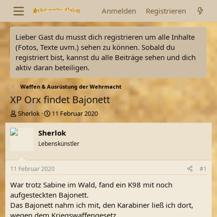
Anmelden
Registrieren
Lieber Gast du musst dich registrieren um alle Inhalte
(Fotos, Texte uvm.) sehen zu können. Sobald du
registriert bist, kannst du alle Beiträge sehen und dich
aktiv daran beteiligen.
Waffen & Ausrüstung der Wehrmacht
XP Orx findet Bajonett
E
E
Sherlok
11 Februar 2020
r
r
s
s
Sherlok
t
t
Lebenskünstler
e
e
l
l
l
l
11 Februar 2020
#1
e
t
r
a
War trotz Sabine im Wald, fand ein K98 mit noch
m
aufgesteckten Bajonett.
Das Bajonett nahm ich mit, den Karabiner ließ ich dort,
wegen dem Kriegswaffengesetz.