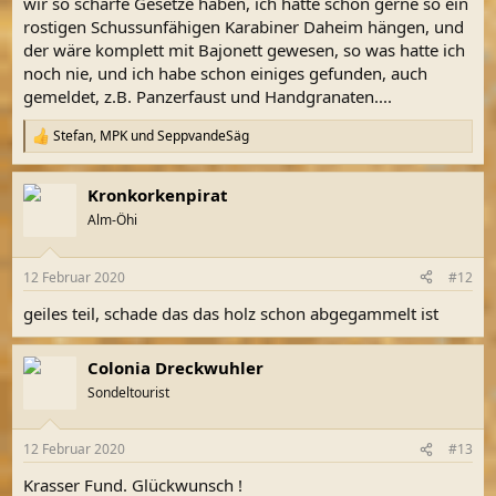
wir so scharfe Gesetze haben, ich hätte schon gerne so ein
rostigen Schussunfähigen Karabiner Daheim hängen, und
der wäre komplett mit Bajonett gewesen, so was hatte ich
noch nie, und ich habe schon einiges gefunden, auch
gemeldet, z.B. Panzerfaust und Handgranaten....
Stefan
,
MPK
und
SeppvandeSäg
R
e
a
Kronkorkenpirat
k
t
Alm-Öhi
i
o
n
12 Februar 2020
#12
e
n
geiles teil, schade das das holz schon abgegammelt ist
:
Colonia Dreckwuhler
Sondeltourist
12 Februar 2020
#13
Krasser Fund. Glückwunsch !