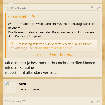
o
n
11 Februar 2020
#7
e
n
Sherlok schrieb:
:
War trotz Sabine im Wald, fand ein K98 mit noch aufgesteckten
Bajonett.
Das Bajonett nahm ich mit, den Karabiner ließ ich dort, wegen
dem Kriegswaffengesetz.
Du musst registriert sein im Schatzsucherforum, um Bilder
als Anhang zu sehen.
Registriere dich bitte hier
Zum Vergrößern anklicken....
Du musst registriert sein im Schatzsucherforum, um Bilder
als Anhang zu sehen.
Registriere dich bitte hier
Mit dem häst ja bestimmt nichts mehr anstellen können
mit dem Karabiner
ist bestimmt alles stark verrostet
MPK
Harzer Urgestein
11 Februar 2020
#8