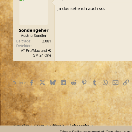
t
Ja das sehe ich auch so.
i
o
n
e
n
Sondengeher
:
Austria-Sondler
Beiträge
2.081
Detektor
AT Pro/Max und
GM
24 One
Facebook
X (Twitter)
Bluesky
LinkedIn
Reddit
Pinterest
Tumblr
WhatsApp
E-Mail
L
Teilen:
Aktuelles
Foren
Offtopic
Laberecke
Diese Seite verwendet Cookies, um I