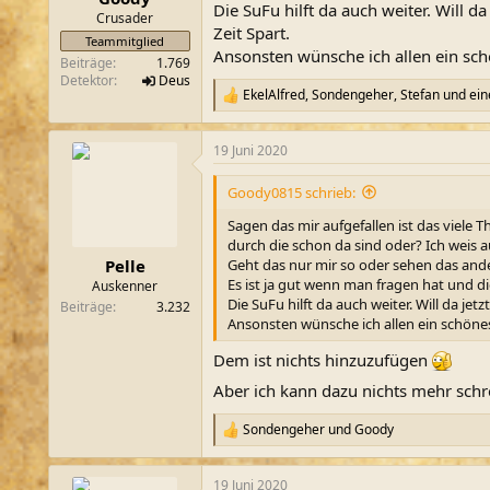
Die SuFu hilft da auch weiter. Will
m
Crusader
Zeit Spart.
Teammitglied
Ansonsten wünsche ich allen ein sc
Beiträge
1.769
Detektor
Deus
EkelAlfred
,
Sondengeher
,
Stefan
und ein
R
e
a
19 Juni 2020
k
t
i
Goody0815 schrieb:
o
n
Sagen das mir aufgefallen ist das viele 
e
durch die schon da sind oder? Ich weis a
n
Geht das nur mir so oder sehen das and
Pelle
:
Es ist ja gut wenn man fragen hat und 
Auskenner
Die SuFu hilft da auch weiter. Will da j
Beiträge
3.232
Ansonsten wünsche ich allen ein schön
Dem ist nichts hinzuzufügen
Aber ich kann dazu nichts mehr schrei
Sondengeher
und
Goody
R
e
a
19 Juni 2020
k