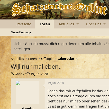
Startseite
Foren
Aktuelles
Über uns
Neue Beiträge
Lieber Gast du musst dich registrieren um alle Inhalte (F
beteiligen.
Aktuelles
Foren
Offtopic
Laberecke
Will nur mal eben..
E
E
Goody
19 Juni 2020
r
r
s
s
19 Juni 2020
t
t
Sagen das mir aufgefallen ist das vi
e
e
l
l
doch erst die Beiträge durch die sch
l
l
Geht das nur mir so oder sehen das
e
t
Es ist ja gut wenn man fragen hat u
Goody
r
a