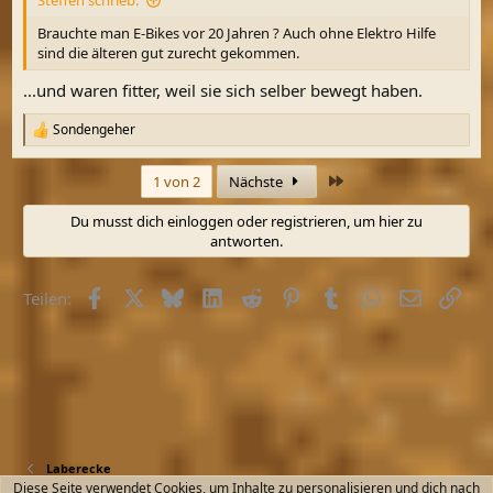
Steffen schrieb:
:
Brauchte man E-Bikes vor 20 Jahren ? Auch ohne Elektro Hilfe
sind die älteren gut zurecht gekommen.
...und waren fitter, weil sie sich selber bewegt haben.
Sondengeher
R
e
a
Letzte
1 von 2
Nächste
k
t
Du musst dich einloggen oder registrieren, um hier zu
i
antworten.
o
n
e
Facebook
X (Twitter)
Bluesky
LinkedIn
Reddit
Pinterest
Tumblr
WhatsApp
E-Mail
Link
n
Teilen:
:
Laberecke
Diese Seite verwendet Cookies, um Inhalte zu personalisieren und dich nach