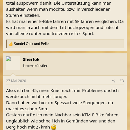
total auspowern damit. Die Unterstützung kann man
aushalten wenn man möchte, bzw. in verschiedenen
Stufen einstellen.
Es hat mal einer E-Bike fahren mit Skifahren verglichen. Da
wird man ja auch mit dem Lift hochgezogen und rutscht
von alleine runter und trotzdem ist es Sport.
Sondel Oink
und
Pelle
R
e
a
Sherlok
k
t
Lebenskünstler
i
o
n
27 Mai 2020
#3
e
n
Also, ich bin 45, mein Knie macht mir Probleme, und ich
:
werde auch nicht mehr Jünger.
Dann haben wir hier im Spessart viele Steigungen, da
macht es schon Sinn.
Gestern durfte ich mein Nachbar sein KTM E Bike fahren,
unglaublich wie schnell ich in Gemünden war, und den
Berg hoch mit 27kmh