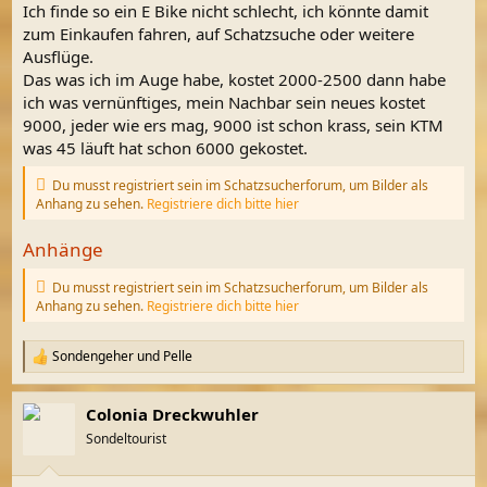
Ich finde so ein E Bike nicht schlecht, ich könnte damit
zum Einkaufen fahren, auf Schatzsuche oder weitere
Ausflüge.
Das was ich im Auge habe, kostet 2000-2500 dann habe
ich was vernünftiges, mein Nachbar sein neues kostet
9000, jeder wie ers mag, 9000 ist schon krass, sein KTM
was 45 läuft hat schon 6000 gekostet.
Du musst registriert sein im Schatzsucherforum, um Bilder als
Anhang zu sehen.
Registriere dich bitte hier
Anhänge
Du musst registriert sein im Schatzsucherforum, um Bilder als
Anhang zu sehen.
Registriere dich bitte hier
Sondengeher
und
Pelle
R
e
a
Colonia Dreckwuhler
k
t
Sondeltourist
i
o
n