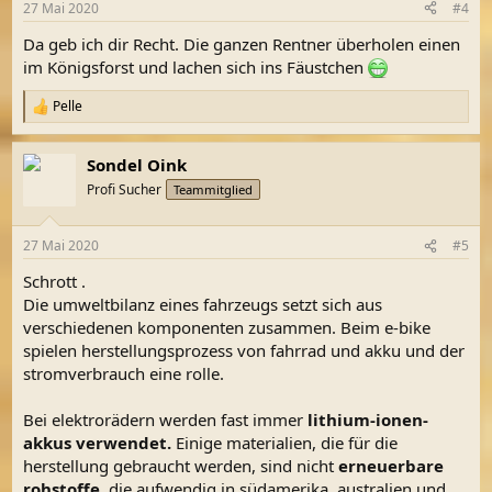
27 Mai 2020
#4
e
n
Da geb ich dir Recht. Die ganzen Rentner überholen einen
:
im Königsforst und lachen sich ins Fäustchen
Pelle
R
e
a
Sondel Oink
k
t
Profi Sucher
Teammitglied
i
o
n
27 Mai 2020
#5
e
n
Schrott .
:
Die umweltbilanz eines fahrzeugs setzt sich aus
verschiedenen komponenten zusammen. Beim e-bike
spielen herstellungsprozess von fahrrad und akku und der
stromverbrauch eine rolle.
Bei elektrorädern werden fast immer
lithium-ionen-
akkus verwendet.
Einige materialien, die für die
herstellung gebraucht werden, sind nicht
erneuerbare
rohstoffe
, die aufwendig in südamerika, australien und