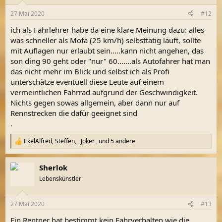
27 Mai 2020
#12
ich als Fahrlehrer habe da eine klare Meinung dazu: alles
was schneller als Mofa (25 km/h) selbsttätig läuft, sollte
mit Auflagen nur erlaubt sein.....kann nicht angehen, das
son ding 90 geht oder "nur" 60...….als Autofahrer hat man
das nicht mehr im Blick und selbst ich als Profi
unterschätze eventuell diese Leute auf einem
vermeintlichen Fahrrad aufgrund der Geschwindigkeit.
Nichts gegen sowas allgemein, aber dann nur auf
Rennstrecken die dafür geeignet sind
.
EkelAlfred
,
Steffen
,
_Joker_
und 5 andere
R
e
a
Sherlok
k
t
Lebenskünstler
i
o
n
27 Mai 2020
#13
e
n
Ein Rentner hat bestimmt kein Fahrverhalten wie die