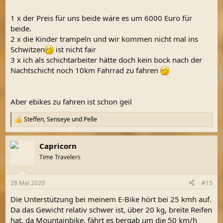
1 x der Preis für uns beide wäre es um 6000 Euro für
beide.
2 x die Kinder trampeln und wir kommen nicht mal ins
Schwitzen
ist nicht fair
3 x ich als schichtarbeiter hätte doch kein bock nach der
Nachtschicht noch 10km Fahrrad zu fahren
Aber ebikes zu fahren ist schon geil
Steffen
,
Senseye
und
Pelle
R
e
a
Capricorn
k
t
Time Travelers
i
o
n
28 Mai 2020
#15
e
n
Die Unterstützung bei meinem E-Bike hört bei 25 kmh auf.
:
Da das Gewicht relativ schwer ist, über 20 kg, breite Reifen
hat, da Mountainbike, fährt es bergab um die 50 km/h