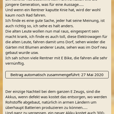
:
jüngere Generation, was für eine Aussage.....
Und wenn ein Rentner kaputte Knie hat, wird der wohl
kaum noch Rad fahren.
Ich finde es eine gute Sache, jeder hat seine Meinung, ist
auch richtig so, ich sehe es halt anders.
Die alten Leute wollen nun mal raus, eingesperrt sein
macht krank, ich finde es auch toll, diese Elektrowagen für
die alten Leute, fahren damit ums Dorf, sehen wieder die
Gärten mit Blumen anderer Leute, sehen was im Dorf neu
gebaut wurde usw.
Ich sah schon viele Rentner mit E Bike, die fahren alle sehr
vernünftig.
Beitrag automatisch zusammengeführt:
27 Mai 2020
Der einzige Nachteil bei dem ganzen E Zeugs, sind die
Akkus, wenn defekt was kostet das entsorgen, wo werden
Rohstoffe abgebaut, natürlich in armen Ländern um
überhaupt Batterien produzieren zu können.....
Und ganz zu vergessen, ein neuer Akku kostet auch 300-