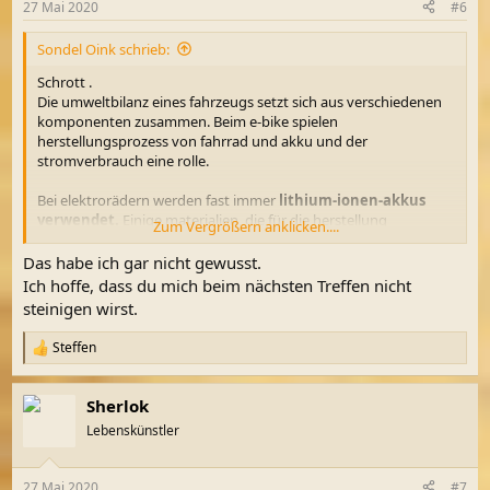
27 Mai 2020
#6
e
n
Sondel Oink schrieb:
:
Schrott .
Die umweltbilanz eines fahrzeugs setzt sich aus verschiedenen
komponenten zusammen. Beim e-bike spielen
herstellungsprozess von fahrrad und akku und der
stromverbrauch eine rolle.
Bei elektrorädern werden fast immer
lithium-ionen-akkus
verwendet.
Einige materialien, die für die herstellung
Zum Vergrößern anklicken....
gebraucht werden, sind nicht
erneuerbare rohstoffe
, die
aufwendig in südamerika, australien und afrika abgebaut
Das habe ich gar nicht gewusst.
werden. Daher fällt die
akku-herstellung
bei der
Ich hoffe, dass du mich beim nächsten Treffen nicht
umweltbelastung von e-bikes
besonders negativ
ins gewicht
steinigen wirst.
und verursacht
ca. 16 % der treibhausgasemissionen bei
der herstellung.
Steffen
R
e
Die restlichen bestandteile bestehen aus
ähnlichen
a
materialien wie das herkömmliche rad:
stahl, aluminium
Sherlok
k
und kunststoff. Trotzdem werden für ein e-bike etwa
35% mehr
t
Lebenskünstler
rohstoffe
verwendet.
i
o
In der umweltbilanz kann das e-bike mit einem
n
27 Mai 2020
#7