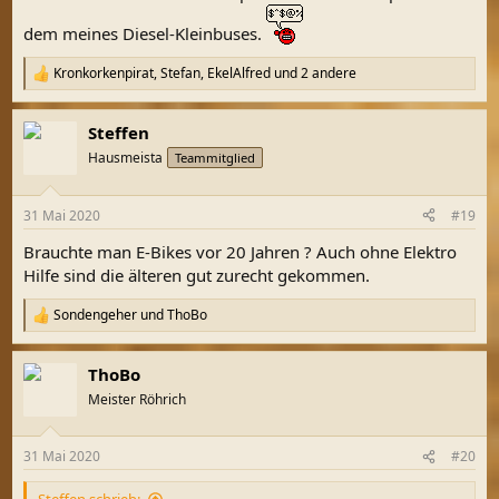
dem meines Diesel-Kleinbuses.
Kronkorkenpirat
,
Stefan
,
EkelAlfred
und 2 andere
R
e
a
Steffen
k
t
Hausmeista
Teammitglied
i
o
n
31 Mai 2020
#19
e
n
Brauchte man E-Bikes vor 20 Jahren ? Auch ohne Elektro
:
Hilfe sind die älteren gut zurecht gekommen.
Sondengeher
und
ThoBo
R
e
a
ThoBo
k
t
Meister Röhrich
i
o
n
31 Mai 2020
#20
e
n