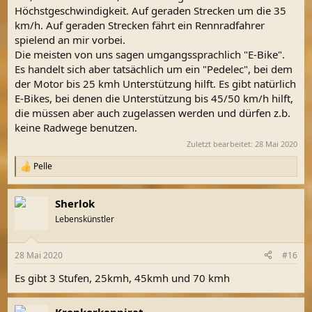
Höchstgeschwindigkeit. Auf geraden Strecken um die 35
km/h. Auf geraden Strecken fährt ein Rennradfahrer
spielend an mir vorbei.
Die meisten von uns sagen umgangssprachlich "E-Bike".
Es handelt sich aber tatsächlich um ein "Pedelec", bei dem
der Motor bis 25 kmh Unterstützung hilft. Es gibt natürlich
E-Bikes, bei denen die Unterstützung bis 45/50 km/h hilft,
die müssen aber auch zugelassen werden und dürfen z.b.
keine Radwege benutzen.
Zuletzt bearbeitet:
28 Mai 2020
Pelle
R
e
a
Sherlok
k
t
Lebenskünstler
i
o
n
28 Mai 2020
#16
e
n
Es gibt 3 Stufen, 25kmh, 45kmh und 70 kmh
:
Kronkorkenpirat