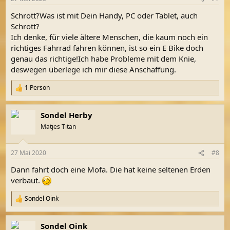
e
herkömmlichen rad also nicht mithalten.
Die Herstellung
n
von einem e-bike kostet mehr ressourcen und energie.
Schrott?Was ist mit Dein Handy, PC oder Tablet, auch
:
Schrott?
Ich denke, für viele ältere Menschen, die kaum noch ein
richtiges Fahrrad fahren können, ist so ein E Bike doch
genau das richtige!Ich habe Probleme mit dem Knie,
deswegen überlege ich mir diese Anschaffung.
1 Person
R
e
a
Sondel Herby
k
t
Matjes Titan
i
o
n
27 Mai 2020
#8
e
n
Dann fahrt doch eine Mofa. Die hat keine seltenen Erden
:
verbaut.
Sondel Oink
R
e
a
Sondel Oink
k