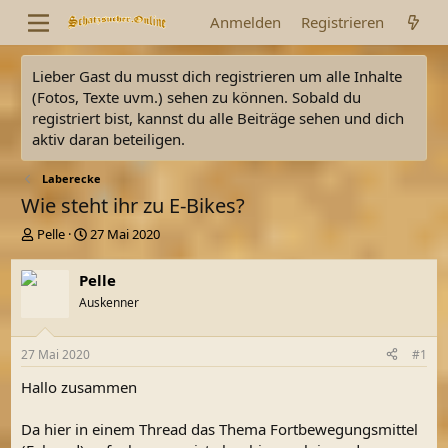
Anmelden
Registrieren
Lieber Gast du musst dich registrieren um alle Inhalte
(Fotos, Texte uvm.) sehen zu können. Sobald du
registriert bist, kannst du alle Beiträge sehen und dich
aktiv daran beteiligen.
Laberecke
Wie steht ihr zu E-Bikes?
E
E
Pelle
27 Mai 2020
r
r
s
s
Pelle
t
t
Auskenner
e
e
l
l
l
l
27 Mai 2020
#1
e
t
r
a
Hallo zusammen
m
Da hier in einem Thread das Thema Fortbewegungsmittel