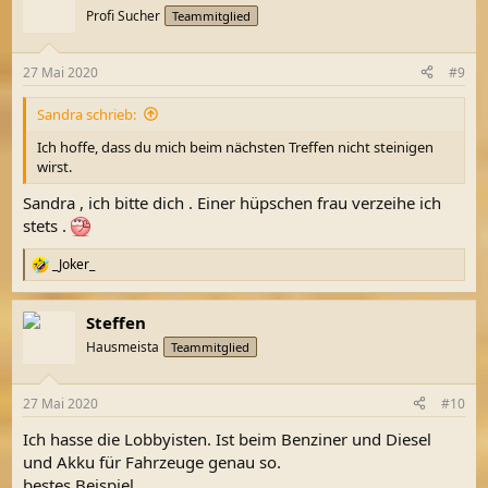
t
Profi Sucher
Teammitglied
i
o
n
27 Mai 2020
#9
e
n
Sandra schrieb:
:
Ich hoffe, dass du mich beim nächsten Treffen nicht steinigen
wirst.
Sandra , ich bitte dich . Einer hüpschen frau verzeihe ich
stets .
_Joker_
R
e
a
Steffen
k
t
Hausmeista
Teammitglied
i
o
n
27 Mai 2020
#10
e
n
Ich hasse die Lobbyisten. Ist beim Benziner und Diesel
:
und Akku für Fahrzeuge genau so.
bestes Beispiel.