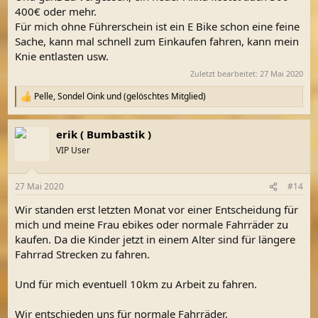
400€ oder mehr.
Für mich ohne Führerschein ist ein E Bike schon eine feine
Sache, kann mal schnell zum Einkaufen fahren, kann mein
Knie entlasten usw.
Zuletzt bearbeitet:
27 Mai 2020
Pelle
,
Sondel Oink
und
(gelöschtes Mitglied)
R
e
a
erik ( Bumbastik )
k
t
VIP User
i
o
n
27 Mai 2020
#14
e
n
Wir standen erst letzten Monat vor einer Entscheidung für
:
mich und meine Frau ebikes oder normale Fahrräder zu
kaufen. Da die Kinder jetzt in einem Alter sind für längere
Fahrrad Strecken zu fahren.
Und für mich eventuell 10km zu Arbeit zu fahren.
Wir entschieden uns für normale Fahrräder.