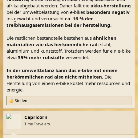
afrika abgebaut werden. Daher fällt die
akku-herstellung
bei der umweltbelastung von e-bikes
besonders negativ
ins gewicht und verursacht
ca. 16 % der
treibhausgasemissionen bei der herstellung.
Die restlichen bestandteile bestehen aus
ähnlichen
materialien wie das herkömmliche rad:
stahl,
aluminium und kunststoff. Trotzdem werden für ein e-bike
etwa
35% mehr rohstoffe
verwendet.
In der umweltbilanz kann das e-bike mit einem
herkömmlichen rad also nicht mithalten.
Die
Herstellung von einem e-bike kostet mehr ressourcen und
energie.
Steffen
R
e
a
Capricorn
k
t
Time Travelers
i
o
n