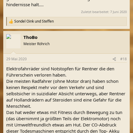
hindernisse halt....
Zuletzt bearbeitet:
7 Juni 2020
Sondel Oink
und
Steffen
R
e
a
ThoBo
k
t
Meister Röhrich
i
o
n
29 Mai 2020
#18
e
n
Elektrofahrräder sind Notstopfen für Rentner die den
:
Führerschein verloren haben.
Die meisten Radfahrer (ohne Motor dran) haben schon
keinen Respekt mehr vor dem Verkehr und sind
selbstsicher in suizidialer Absicht unterwegs, aber Rentner
auf Hollandrädern auf Steroiden sind eine Gefahr für die
Menschheit.
Das hat weder etwas mit Fitness durch Bewegung zu tun
(das übernimmt ja größten Teils der Elektromotor) noch
mit Umweltfreundlich etwas am Hut. Der CO-Abdruck
dieser Todesmaschinen entspricht durch den Top- Akku