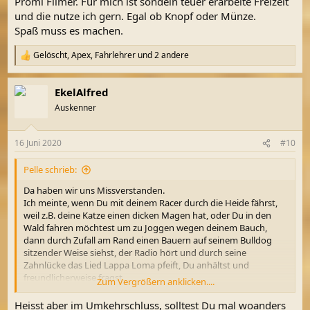
Promi Filmer. Für mich ist sondeln teuer erarbeite Freizeit
und die nutze ich gern. Egal ob Knopf oder Münze.
Spaß muss es machen.
Gelöscht
,
Apex
,
Fahrlehrer
und 2 andere
R
e
a
EkelAlfred
k
t
Auskenner
i
o
n
16 Juni 2020
#10
e
n
Pelle schrieb:
:
Da haben wir uns Missverstanden.
Ich meinte, wenn Du mit deinem Racer durch die Heide fährst,
weil z.B. deine Katze einen dicken Magen hat, oder Du in den
Wald fahren möchtest um zu Joggen wegen deinem Bauch,
dann durch Zufall am Rand einen Bauern auf seinem Bulldog
sitzender Weise siehst, der Radio hört und durch seine
Zahnlücke das Lied Lappa Loma pfeift, Du anhältst und
freundlicherweise fragst.
Zum Vergrößern anklicken....
Das andere wäre zwar möglich aber in meinen Augen Quatsch.
In diesem Sinne allzeit gut Fund.
Heisst aber im Umkehrschluss, solltest Du mal woanders