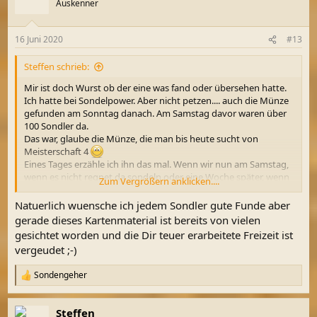
Auskenner
16 Juni 2020
#13
Steffen schrieb:
Mir ist doch Wurst ob der eine was fand oder übersehen hatte.
Ich hatte bei Sondelpower. Aber nicht petzen.... auch die Münze
gefunden am Sonntag danach. Am Samstag davor waren über
100 Sondler da.
Das war, glaube die Münze, die man bis heute sucht von
Meisterschaft 4
Eines Tages erzähle ich ihn das mal. Wenn wir nun am Samstag,
wenn es nicht regnet da sondeln oder eine Woche später, wenn
Zum Vergrößern anklicken....
Wetter schön ist, wirst immer wieder Sondler haben die dir nicht
mal den Dreck unter den Nägeln gönnen.
Natuerlich wuensche ich jedem Sondler gute Funde aber
Mir macht das nichts aus auch mal nichts zu finden. Auch muss
gerade dieses Kartenmaterial ist bereits von vielen
ich nicht bei Münzen in die Luft springen wie manch Promi
gesichtet worden und die Dir teuer erarbeitete Freizeit ist
Filmer. Für mich ist sondeln teuer erarbeite Freizeit und die
vergeudet ;-)
nutze ich gern. Egal ob Knopf oder Münze.
Spaß muss es machen.
Sondengeher
R
e
a
Steffen
k