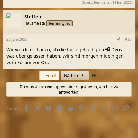
Zuletzt bearbeitet:
19 Juni 2020
Steffen
Hausmeista
Teammitglied
20 Juni 2020
#20
Wir werden schauen, ob die hoch gehuldigten
Deus
was über gelassen haben. Wir sind morgen mit einigen
vom Forum vor Ort.
Letzte
1 von 2
Nächste
Du musst dich einloggen oder registrieren, um hier zu
antworten.
Facebook
X (Twitter)
Bluesky
LinkedIn
Reddit
Pinterest
Tumblr
WhatsApp
E-Mail
Link
Teilen: