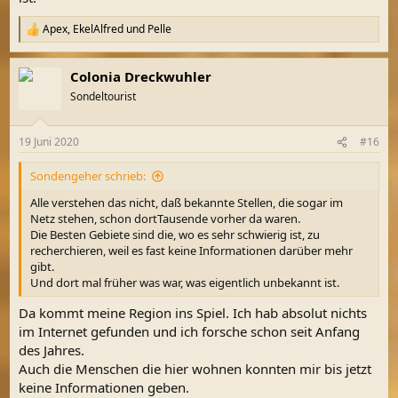
Apex
,
EkelAlfred
und
Pelle
R
e
a
Colonia Dreckwuhler
k
t
Sondeltourist
i
o
n
19 Juni 2020
#16
e
n
Sondengeher schrieb:
:
Alle verstehen das nicht, daß bekannte Stellen, die sogar im
Netz stehen, schon dortTausende vorher da waren.
Die Besten Gebiete sind die, wo es sehr schwierig ist, zu
recherchieren, weil es fast keine Informationen darüber mehr
gibt.
Und dort mal früher was war, was eigentlich unbekannt ist.
Da kommt meine Region ins Spiel. Ich hab absolut nichts
im Internet gefunden und ich forsche schon seit Anfang
des Jahres.
Auch die Menschen die hier wohnen konnten mir bis jetzt
keine Informationen geben.