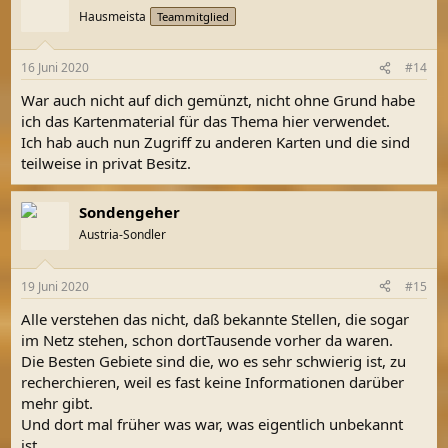
t
Hausmeista
Teammitglied
i
o
n
16 Juni 2020
#14
e
n
War auch nicht auf dich gemünzt, nicht ohne Grund habe
:
ich das Kartenmaterial für das Thema hier verwendet.
Ich hab auch nun Zugriff zu anderen Karten und die sind
teilweise in privat Besitz.
Sondengeher
Austria-Sondler
19 Juni 2020
#15
Alle verstehen das nicht, daß bekannte Stellen, die sogar
im Netz stehen, schon dortTausende vorher da waren.
Die Besten Gebiete sind die, wo es sehr schwierig ist, zu
recherchieren, weil es fast keine Informationen darüber
mehr gibt.
Und dort mal früher was war, was eigentlich unbekannt
ist.