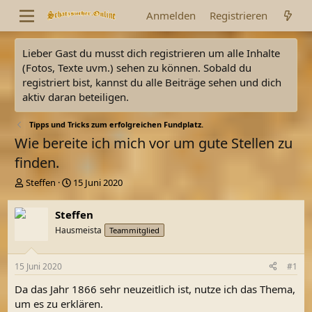
Anmelden
Registrieren
Lieber Gast du musst dich registrieren um alle Inhalte
(Fotos, Texte uvm.) sehen zu können. Sobald du
registriert bist, kannst du alle Beiträge sehen und dich
aktiv daran beteiligen.
Tipps und Tricks zum erfolgreichen Fundplatz.
Wie bereite ich mich vor um gute Stellen zu
finden.
E
E
Steffen
15 Juni 2020
r
r
s
s
Steffen
t
t
Hausmeista
Teammitglied
e
e
l
l
l
l
15 Juni 2020
#1
e
t
r
a
Da das Jahr 1866 sehr neuzeitlich ist, nutze ich das Thema,
m
um es zu erklären.