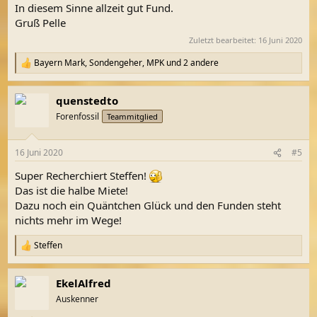
In diesem Sinne allzeit gut Fund.
Gruß Pelle
Zuletzt bearbeitet:
16 Juni 2020
Bayern Mark
,
Sondengeher
,
MPK
und 2 andere
R
e
a
quenstedto
k
t
Forenfossil
Teammitglied
i
o
n
16 Juni 2020
#5
e
n
Super Recherchiert Steffen!
:
Das ist die halbe Miete!
Dazu noch ein Quäntchen Glück und den Funden steht
nichts mehr im Wege!
Steffen
R
e
a
EkelAlfred
k
t
Auskenner
i