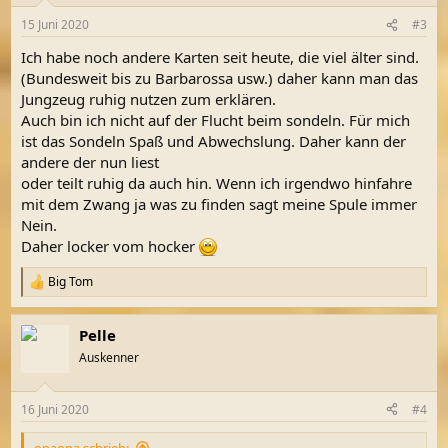
n
15 Juni 2020
#3
e
n
Ich habe noch andere Karten seit heute, die viel älter sind.
:
(Bundesweit bis zu Barbarossa usw.) daher kann man das
Jungzeug ruhig nutzen zum erklären.
Auch bin ich nicht auf der Flucht beim sondeln. Für mich
ist das Sondeln Spaß und Abwechslung. Daher kann der
andere der nun liest
oder teilt ruhig da auch hin. Wenn ich irgendwo hinfahre
mit dem Zwang ja was zu finden sagt meine Spule immer
Nein.
Daher locker vom hocker
Big Tom
R
e
a
Pelle
k
t
Auskenner
i
o
n
16 Juni 2020
#4
e
n
opaopa schrieb: