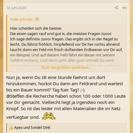
o
n
16 Juni 2020
#6
e
n
Pelle schrieb:
:
Hier scheiden sich die Geister.
Die einen sagen rauf und gut is, die meisten Fragen zuvor.
Ich sage definitiv zuvor fragen. Das ergibt sich in der Regel so
leicht. Du fährst fröhlich, hinpfeifend vor Dir her nichts ahnend
taucht dann ein Feld mit frisch duftenden Erdbeeren vor Dir auf,
ein Beispiel. Und auf diesem Feld fährt ein Bauer mit seinem
Gefährt entlang. Und dann geht alles ganz schnell. Du wirst
schlagartig aus deinen Gedanken gerissen, hältst an und fragst
Zum Vergrößern anklicken....
freundlich nach:
- Ich heiße....
Nun ja, wenn Du zB eine Stunde faehrst um dort
- Suche nach Verborgenem
hinzukommen, hockst Du dann am Feldrand und wartest
- Schließe alle Löcher
bis ein Bauer kommt? Tag fuer Tag? ;-)
und nehme jeglichen Müll mit.
@Steffen
die Recherche haben schon 100 oder 1000 Leute
Mehr bedarf es hier nicht.
vor Dir gemacht. Vielleicht liegt ja irgendwo noch ein
Und Du wirst in 9 von 10 Fällen sehen, dass es funzt und die
Knopf. So ist das leider mit allen Materialien die im Netz
Ernte beginnen kann. Sozusagen bist Du deinem Traum zuvor
im Auto sitzend ein großes Stück näher gekommen.
verfuegbar sind.
In diesem Sinne allzeit gut Fund.
Gruß Pelle
Apex
und
Sondel Oink
R