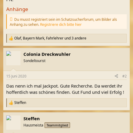
Anhänge
Du musst registriert sein im Schatzsucherforum, um Bilder als
Anhang zu sehen.
Registriere dich bitte hier
Olaf
,
Bayern Mark
,
Fahrlehrer
und 3 andere
R
e
a
Colonia Dreckwuhler
k
t
Sondeltourist
i
o
n
15 Juni 2020
#2
e
n
Das nenn ich mal Jackpot. Gute Recherche. Da werdet ihr
:
hoffentlich was schönes finden. Gut Fund und viel Erfolg !
Steffen
R
e
a
Steffen
k
t
Hausmeista
Teammitglied
i
o