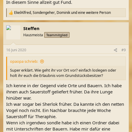
In diesem Sinne allzeit gut Fund.
EkelAlfred
,
Sondengeher
,
Dominik
und eine weitere Person
R
e
a
Steffen
k
t
Hausmeista
Teammitglied
i
o
n
16 Juni 2020
#9
e
n
opaopa schrieb:
:
Super erklärt. Wie geht ihr vor Ort vor? einfach loslegen oder
holt ihr euch die Erlaubnis vom Grundstücksbesitzer?
Ich kenne in der Gegend viele Orte und Bauern. Ich habe
ihnen auch Sauerstoff geliefert früher. Da ihre Lunge
hinüber war.
Ich war sogar bei Sherlok früher. Da kannte ich den netten
Vogel noch nicht. Ein Nachbar brauchte jede Woche
Sauerstoff für Theraphie.
Wenn ich irgendwo sondle habe ich einen Ordner dabei
mit Unterschriften der Bauern. Habe mir dafür eine