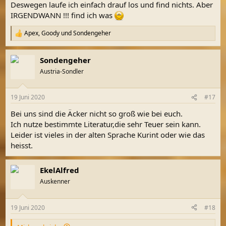
Deswegen laufe ich einfach drauf los und find nichts. Aber
IRGENDWANN !!! find ich was
Apex
,
Goody
und
Sondengeher
R
e
a
Sondengeher
k
t
Austria-Sondler
i
o
n
19 Juni 2020
#17
e
n
Bei uns sind die Äcker nicht so groß wie bei euch.
:
Ich nutze bestimmte Literatur,die sehr Teuer sein kann.
Leider ist vieles in der alten Sprache Kurint oder wie das
heisst.
EkelAlfred
Auskenner
19 Juni 2020
#18