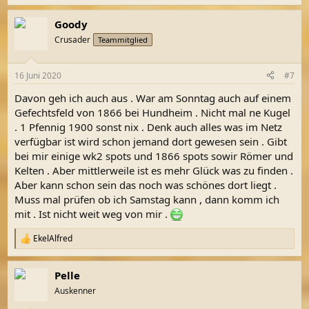
e
a
Goody
k
t
Crusader
Teammitglied
i
o
n
16 Juni 2020
#7
e
n
Davon geh ich auch aus . War am Sonntag auch auf einem
:
Gefechtsfeld von 1866 bei Hundheim . Nicht mal ne Kugel
. 1 Pfennig 1900 sonst nix . Denk auch alles was im Netz
verfügbar ist wird schon jemand dort gewesen sein . Gibt
bei mir einige wk2 spots und 1866 spots sowir Römer und
Kelten . Aber mittlerweile ist es mehr Glück was zu finden .
Aber kann schon sein das noch was schönes dort liegt .
Muss mal prüfen ob ich Samstag kann , dann komm ich
mit . Ist nicht weit weg von mir .
EkelAlfred
R
e
a
Pelle
k
t
Auskenner
i
o