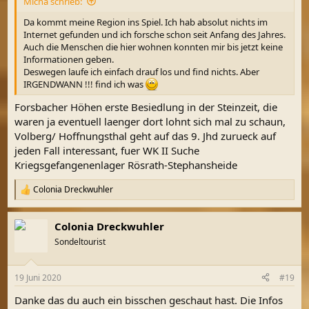
Micha schrieb:
Da kommt meine Region ins Spiel. Ich hab absolut nichts im
Internet gefunden und ich forsche schon seit Anfang des Jahres.
Auch die Menschen die hier wohnen konnten mir bis jetzt keine
Informationen geben.
Deswegen laufe ich einfach drauf los und find nichts. Aber
IRGENDWANN !!! find ich was
Forsbacher Höhen erste Besiedlung in der Steinzeit, die
waren ja eventuell laenger dort lohnt sich mal zu schaun,
Volberg/ Hoffnungsthal geht auf das 9. Jhd zurueck auf
jeden Fall interessant, fuer WK II Suche
Kriegsgefangenenlager Rösrath-Stephansheide
Colonia Dreckwuhler
R
e
a
Colonia Dreckwuhler
k
t
Sondeltourist
i
o
n
19 Juni 2020
#19
e
n
Danke das du auch ein bisschen geschaut hast. Die Infos
: