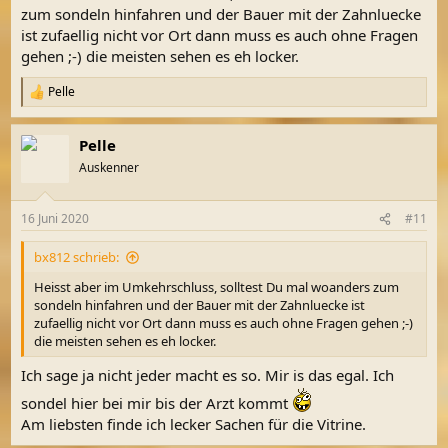
zum sondeln hinfahren und der Bauer mit der Zahnluecke
ist zufaellig nicht vor Ort dann muss es auch ohne Fragen
gehen ;-) die meisten sehen es eh locker.
Pelle
R
e
a
Pelle
k
t
Auskenner
i
o
n
16 Juni 2020
#11
e
n
bx812 schrieb:
:
Heisst aber im Umkehrschluss, solltest Du mal woanders zum
sondeln hinfahren und der Bauer mit der Zahnluecke ist
zufaellig nicht vor Ort dann muss es auch ohne Fragen gehen ;-)
die meisten sehen es eh locker.
Ich sage ja nicht jeder macht es so. Mir is das egal. Ich
sondel hier bei mir bis der Arzt kommt
Am liebsten finde ich lecker Sachen für die Vitrine.