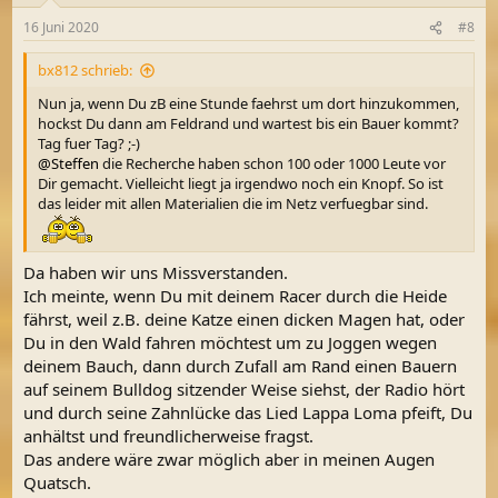
n
16 Juni 2020
#8
e
n
bx812 schrieb:
:
Nun ja, wenn Du zB eine Stunde faehrst um dort hinzukommen,
hockst Du dann am Feldrand und wartest bis ein Bauer kommt?
Tag fuer Tag? ;-)
@Steffen
die Recherche haben schon 100 oder 1000 Leute vor
Dir gemacht. Vielleicht liegt ja irgendwo noch ein Knopf. So ist
das leider mit allen Materialien die im Netz verfuegbar sind.
Da haben wir uns Missverstanden.
Ich meinte, wenn Du mit deinem Racer durch die Heide
fährst, weil z.B. deine Katze einen dicken Magen hat, oder
Du in den Wald fahren möchtest um zu Joggen wegen
deinem Bauch, dann durch Zufall am Rand einen Bauern
auf seinem Bulldog sitzender Weise siehst, der Radio hört
und durch seine Zahnlücke das Lied Lappa Loma pfeift, Du
anhältst und freundlicherweise fragst.
Das andere wäre zwar möglich aber in meinen Augen
Quatsch.