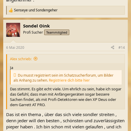
Senseye
und
Sondengeher
R
e
a
Sondel Oink
k
t
Profi Sucher
Teammitglied
i
o
n
6 Mai 2020
#14
e
n
Alex schrieb:
:
Ja
Du musst registriert sein im Schatzsucherforum, um Bilder
als Anhang zu sehen.
Registriere dich bitte hier
Das stimmt. Es gibt echt viele. Um ehrlich zu sein, habe ich sogar
das Gefühl, dass man mit Anfängergeräten sogar bessere
Sachen findet, als mit Profi-Detektoren wie den XP Deus oder
dem Garrett AT PRO.
Das ist ein thema , über das sich viele sondler streiten ,
denn jeder will den besten , schönsten und zuverlässigsten
pieper haben . Ich bin schon mit vielen gelaufen , und ich