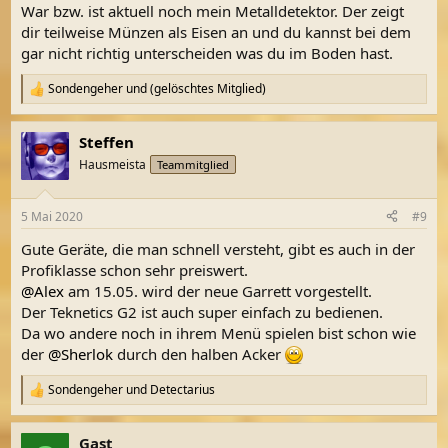
War bzw. ist aktuell noch mein Metalldetektor. Der zeigt
dir teilweise Münzen als Eisen an und du kannst bei dem
gar nicht richtig unterscheiden was du im Boden hast.
Sondengeher
und
(gelöschtes Mitglied)
R
e
a
Steffen
k
t
Hausmeista
Teammitglied
i
o
n
5 Mai 2020
#9
e
n
Gute Geräte, die man schnell versteht, gibt es auch in der
:
Profiklasse schon sehr preiswert.
@Alex
am 15.05. wird der neue Garrett vorgestellt.
Der Teknetics G2 ist auch super einfach zu bedienen.
Da wo andere noch in ihrem Menü spielen bist schon wie
der
@Sherlok
durch den halben Acker
Sondengeher
und
Detectarius
R
e
a
Gast
k