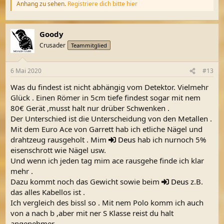
Anhang zu sehen.
Registriere dich bitte hier
Goody
Crusader
Teammitglied
6 Mai 2020
#13
Was du findest ist nicht abhängig vom Detektor. Vielmehr
Glück . Einen Römer in 5cm tiefe findest sogar mit nem
80€ Gerät ,musst halt nur drüber Schwenken .
Der Unterschied ist die Unterscheidung von den Metallen .
Mit dem Euro Ace von Garrett hab ich etliche Nägel und
drahtzeug rausgeholt . Mim
Deus
hab ich nurnoch 5%
eisenschrott wie Nägel usw.
Und wenn ich jeden tag mim ace rausgehe finde ich klar
mehr .
Dazu kommt noch das Gewicht sowie beim
Deus
z.B.
das alles Kabellos ist .
Ich vergleich des bissl so . Mit nem Polo komm ich auch
von a nach b ,aber mit ner S Klasse reist du halt
angenehmer .