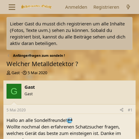
Anmelden
Registrieren
Lieber Gast du musst dich registrieren um alle Inhalte
(Fotos, Texte uvm.) sehen zu können. Sobald du
registriert bist, kannst du alle Beiträge sehen und dich
aktiv daran beteiligen.
Anfängerfragen zum sondeln !
Welcher Metalldetektor ?
E
E
Gast
5 Mai 2020
r
r
s
s
Gast
G
t
t
Gast
e
e
l
l
l
l
5 Mai 2020
#1
e
t
r
a
Hallo an alle Sondelfreunde!
m
Wollte nochmal den erfahrenen Schatzsucher fragen,
welches Gerät das beste zum einsteigen ist. Danke im