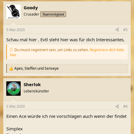
Goody
Crusader
Teammitglied
5 Mai 2020
#5
Schau mal hier . Evtl steht hier was für dich Interessantes.
Du musst registriert sein, um Links zu sehen.
Registriere dich bitte
hier
Apex
,
Steffen
und
Senseye
R
e
a
Sherlok
k
t
Lebenskünstler
i
o
n
5 Mai 2020
#6
e
n
Einen Ace würde ich nie vorschlagen auch wenn der findet
:
Simplex