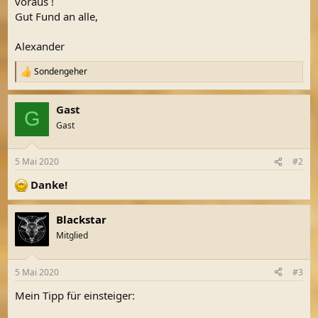
voraus !
Gut Fund an alle,
Alexander
Sondengeher
R
e
a
Gast
k
G
t
Gast
i
o
n
5 Mai 2020
#2
e
n
Danke!
:
Blackstar
Mitglied
5 Mai 2020
#3
Mein Tipp für einsteiger: