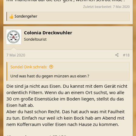
Zuletzt bearbeitet:
7 Mai 2020
Sondengeher
R
e
a
Colonia Dreckwuhler
k
t
Sondeltourist
i
o
n
7 Mai 2020
#18
e
n
Sondel Oink schrieb:
:
Und was hast du gegen münzen aus eisen ?
Die sind ja nicht aus Eisen. Du kannst mit dem Gerät nicht
ordentlich Filtern. Wenn du an einem Ort suchst, wo alle
30 cm große Eisenstücke im Boden liegen, stellst du das
Eisen halt ab.
Aber du hast schon Recht. Das hat auch was mit Faulheit
zu tun. Einfach nur weil ich kein Bock hab am Abend mit
nem Kofferraum voller Eisen nach Hause zu kommen.