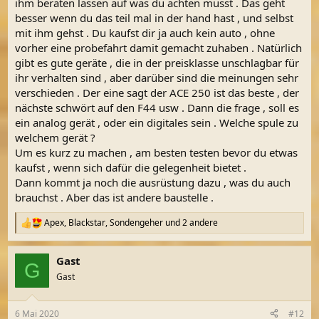
ihm beraten lassen auf was du achten musst . Das geht
besser wenn du das teil mal in der hand hast , und selbst
mit ihm gehst . Du kaufst dir ja auch kein auto , ohne
vorher eine probefahrt damit gemacht zuhaben . Natürlich
gibt es gute geräte , die in der preisklasse unschlagbar für
ihr verhalten sind , aber darüber sind die meinungen sehr
verschieden . Der eine sagt der ACE 250 ist das beste , der
nächste schwört auf den F44 usw . Dann die frage , soll es
ein analog gerät , oder ein digitales sein . Welche spule zu
welchem gerät ?
Um es kurz zu machen , am besten testen bevor du etwas
kaufst , wenn sich dafür die gelegenheit bietet .
Dann kommt ja noch die ausrüstung dazu , was du auch
brauchst . Aber das ist andere baustelle .
Apex
,
Blackstar
,
Sondengeher
und 2 andere
R
e
a
Gast
k
G
t
Gast
i
o
n
6 Mai 2020
#12
e