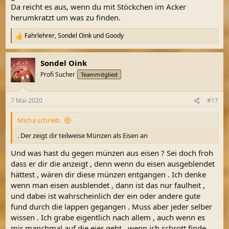
Da reicht es aus, wenn du mit Stöckchen im Acker
herumkratzt um was zu finden.
Fahrlehrer
,
Sondel Oink
und
Goody
R
e
a
Sondel Oink
k
t
Profi Sucher
Teammitglied
i
o
n
7 Mai 2020
#17
e
n
Micha schrieb:
:
. Der zeigt dir teilweise Münzen als Eisen an
Und was hast du gegen münzen aus eisen ? Sei doch froh
dass er dir die anzeigt , denn wenn du eisen ausgeblendet
hättest , wären dir diese münzen entgangen . Ich denke
wenn man eisen ausblendet , dann ist das nur faulheit ,
und dabei ist wahrscheinlich der ein oder andere gute
fund durch die lappen gegangen . Muss aber jeder selber
wissen . Ich grabe eigentlich nach allem , auch wenn es
mir manchmal auf die eier geht , wenn ich schrott finde .