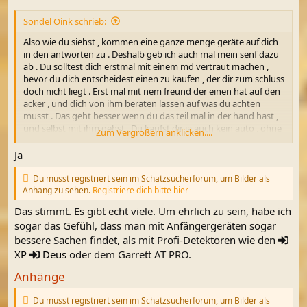
n
Sondel Oink schrieb:
:
Also wie du siehst , kommen eine ganze menge geräte auf dich
in den antworten zu . Deshalb geb ich auch mal mein senf dazu
ab . Du solltest dich erstmal mit einem md vertraut machen ,
bevor du dich entscheidest einen zu kaufen , der dir zum schluss
doch nicht liegt . Erst mal mit nem freund der einen hat auf den
acker , und dich von ihm beraten lassen auf was du achten
musst . Das geht besser wenn du das teil mal in der hand hast ,
und selbst mit ihm gehst . Du kaufst dir ja auch kein auto , ohne
Zum Vergrößern anklicken....
vorher eine probefahrt damit gemacht zuhaben . Natürlich gibt
es gute geräte , die in der preisklasse unschlagbar für ihr
Ja
verhalten sind , aber darüber sind die meinungen sehr
verschieden . Der eine sagt der ACE 250 ist das beste , der
Du musst registriert sein im Schatzsucherforum, um Bilder als
nächste schwört auf den F44 usw . Dann die frage , soll es ein
Anhang zu sehen.
Registriere dich bitte hier
analog gerät , oder ein digitales sein . Welche spule zu welchem
Das stimmt. Es gibt echt viele. Um ehrlich zu sein, habe ich
gerät ?
sogar das Gefühl, dass man mit Anfängergeräten sogar
Um es kurz zu machen , am besten testen bevor du etwas
kaufst , wenn sich dafür die gelegenheit bietet .
bessere Sachen findet, als mit Profi-Detektoren wie den
Dann kommt ja noch die ausrüstung dazu , was du auch
XP
Deus
oder dem Garrett AT PRO.
brauchst . Aber das ist andere baustelle .
Anhänge
Du musst registriert sein im Schatzsucherforum, um Bilder als