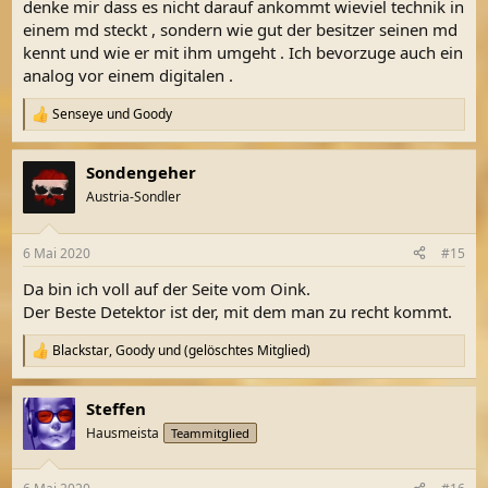
denke mir dass es nicht darauf ankommt wieviel technik in
einem md steckt , sondern wie gut der besitzer seinen md
kennt und wie er mit ihm umgeht . Ich bevorzuge auch ein
analog vor einem digitalen .
Senseye
und
Goody
R
e
a
Sondengeher
k
t
Austria-Sondler
i
o
n
6 Mai 2020
#15
e
n
Da bin ich voll auf der Seite vom Oink.
:
Der Beste Detektor ist der, mit dem man zu recht kommt.
Blackstar
,
Goody
und
(gelöschtes Mitglied)
R
e
a
Steffen
k
t
Hausmeista
Teammitglied
i
o
n