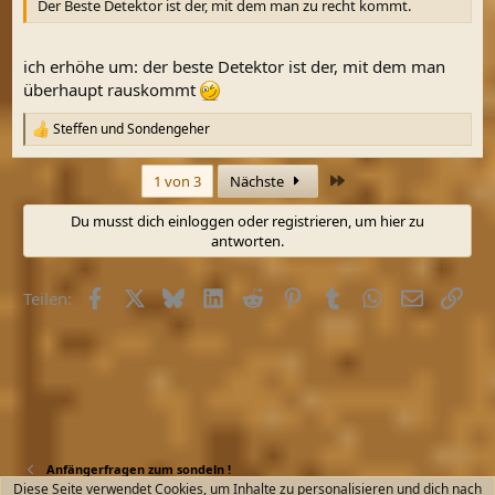
Der Beste Detektor ist der, mit dem man zu recht kommt.
ich erhöhe um: der beste Detektor ist der, mit dem man
überhaupt rauskommt
Steffen
und
Sondengeher
R
e
a
Letzte
1 von 3
Nächste
k
t
Du musst dich einloggen oder registrieren, um hier zu
i
antworten.
o
n
e
Facebook
X (Twitter)
Bluesky
LinkedIn
Reddit
Pinterest
Tumblr
WhatsApp
E-Mail
Link
n
Teilen:
:
Anfängerfragen zum sondeln !
Diese Seite verwendet Cookies, um Inhalte zu personalisieren und dich nach