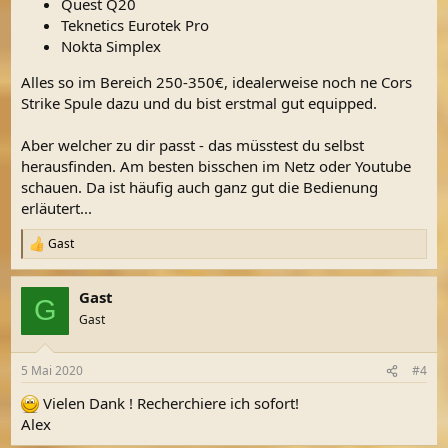
Quest Q20
Teknetics Eurotek Pro
Nokta Simplex
Alles so im Bereich 250-350€, idealerweise noch ne Cors
Strike Spule dazu und du bist erstmal gut equipped.
Aber welcher zu dir passt - das müsstest du selbst
herausfinden. Am besten bisschen im Netz oder Youtube
schauen. Da ist häufig auch ganz gut die Bedienung
erläutert...
Gast
R
e
a
Gast
k
G
t
Gast
i
o
n
5 Mai 2020
#4
e
n
Vielen Dank ! Recherchiere ich sofort!
:
Alex