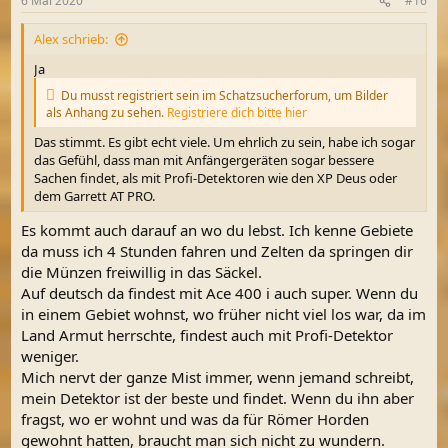
6 Mai 2020
#16
e
n
Alex schrieb:
:
Ja
Du musst registriert sein im Schatzsucherforum, um Bilder
als Anhang zu sehen.
Registriere dich bitte hier
Das stimmt. Es gibt echt viele. Um ehrlich zu sein, habe ich sogar
das Gefühl, dass man mit Anfängergeräten sogar bessere
Sachen findet, als mit Profi-Detektoren wie den XP Deus oder
dem Garrett AT PRO.
Es kommt auch darauf an wo du lebst. Ich kenne Gebiete
da muss ich 4 Stunden fahren und Zelten da springen dir
die Münzen freiwillig in das Säckel.
Auf deutsch da findest mit Ace 400 i auch super. Wenn du
in einem Gebiet wohnst, wo früher nicht viel los war, da im
Land Armut herrschte, findest auch mit Profi-Detektor
weniger.
Mich nervt der ganze Mist immer, wenn jemand schreibt,
mein Detektor ist der beste und findet. Wenn du ihn aber
fragst, wo er wohnt und was da für Römer Horden
gewohnt hatten, braucht man sich nicht zu wundern.