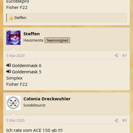
Eurotekpro
Fisher F22
Steffen
R
e
a
Steffen
k
t
Hausmeista
Teammitglied
i
o
n
5 Mai 2020
#7
e
n
Goldenmask
6
:
Goldenmask
5
Simplex
Fisher F22
Colonia Dreckwuhler
Sondeltourist
5 Mai 2020
#8
Ich rate vom ACE 150 ab !!!!