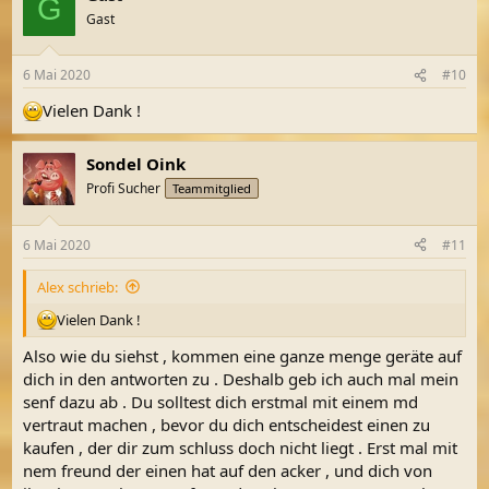
G
t
Gast
i
o
n
6 Mai 2020
#10
e
n
Vielen Dank !
:
Sondel Oink
Profi Sucher
Teammitglied
6 Mai 2020
#11
Alex schrieb:
Vielen Dank !
Also wie du siehst , kommen eine ganze menge geräte auf
dich in den antworten zu . Deshalb geb ich auch mal mein
senf dazu ab . Du solltest dich erstmal mit einem md
vertraut machen , bevor du dich entscheidest einen zu
kaufen , der dir zum schluss doch nicht liegt . Erst mal mit
nem freund der einen hat auf den acker , und dich von