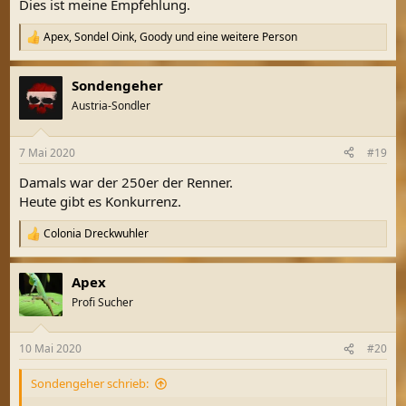
Dies ist meine Empfehlung.
Apex
,
Sondel Oink
,
Goody
und eine weitere Person
R
e
a
Sondengeher
k
t
Austria-Sondler
i
o
n
7 Mai 2020
#19
e
n
Damals war der 250er der Renner.
:
Heute gibt es Konkurrenz.
Colonia Dreckwuhler
R
e
a
Apex
k
t
Profi Sucher
i
o
n
10 Mai 2020
#20
e
n
Sondengeher schrieb:
: