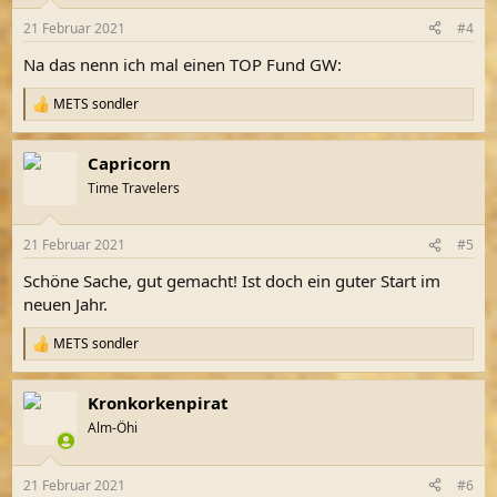
o
n
21 Februar 2021
#4
e
n
Na das nenn ich mal einen TOP Fund GW:
:
METS sondler
R
e
a
Capricorn
k
t
Time Travelers
i
o
n
21 Februar 2021
#5
e
n
Schöne Sache, gut gemacht! Ist doch ein guter Start im
:
neuen Jahr.
METS sondler
R
e
a
Kronkorkenpirat
k
t
Alm-Öhi
i
o
n
21 Februar 2021
#6
e