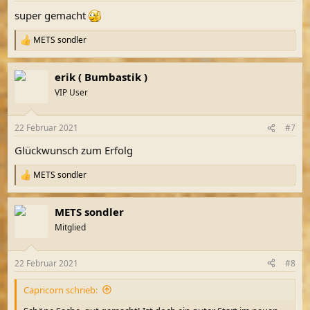
n
super gemacht
:
METS sondler
R
e
a
erik ( Bumbastik )
k
t
VIP User
i
o
n
22 Februar 2021
#7
e
n
Glückwunsch zum Erfolg
:
METS sondler
R
e
a
METS sondler
k
t
Mitglied
i
o
n
22 Februar 2021
#8
e
n
Capricorn schrieb:
: