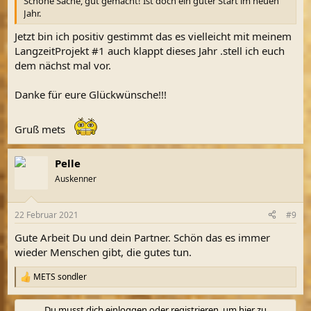
Schöne Sache, gut gemacht! Ist doch ein guter Start im neuen
Jahr.
Jetzt bin ich positiv gestimmt das es vielleicht mit meinem
LangzeitProjekt #1 auch klappt dieses Jahr .stell ich euch
dem nächst mal vor.
Danke für eure Glückwünsche!!!
Gruß mets
Pelle
Auskenner
22 Februar 2021
#9
Gute Arbeit Du und dein Partner. Schön das es immer
wieder Menschen gibt, die gutes tun.
METS sondler
R
e
a
Du musst dich einloggen oder registrieren, um hier zu