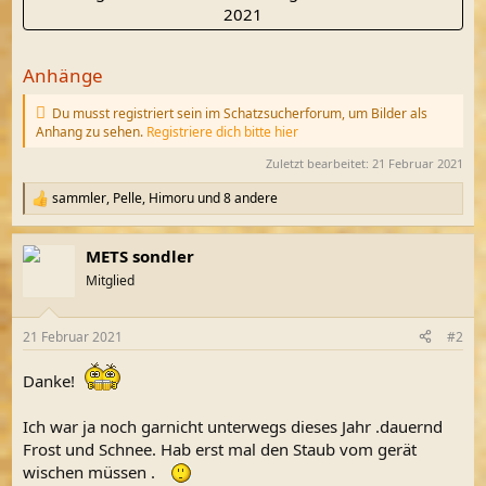
2021
Anhänge
Du musst registriert sein im Schatzsucherforum, um Bilder als
Anhang zu sehen.
Registriere dich bitte hier
Zuletzt bearbeitet:
21 Februar 2021
sammler
,
Pelle
,
Himoru
und 8 andere
R
e
a
METS sondler
k
t
Mitglied
i
o
n
21 Februar 2021
#2
e
n
Danke!
:
Ich war ja noch garnicht unterwegs dieses Jahr .dauernd
Frost und Schnee. Hab erst mal den Staub vom gerät
wischen müssen .