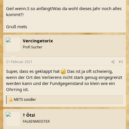
Geil wenn.S so anfängt!Was da wohl dieses Jahr noch alles
kommt?!
Gruß mets
Vercingetorix
Profi Sucher
21 Februar 2021
#3
Super, dass es geklappt hat
Das ist ja oft schwierig,
wenn der Ort des Verlierens nicht stark genug eingegrenzt
werden kann und der Fundgegenstand so klein wie ein
Ohrring ist.
METS sondler
R
e
a
† Ötzi
k
t
FALKENMEISTER
i