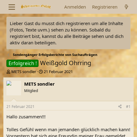
Anmelden
Registrieren
Lieber Gast du musst dich registrieren um alle Inhalte
(Fotos, Texte uvm.) sehen zu können. Sobald du
registriert bist, kannst du alle Beiträge sehen und dich
aktiv daran beteiligen.
Sondengänger Erfolgsberichte von Suchaufträgen
Weißgold Ohrring
Erfolgreich !
E
E
METS sondler
21 Februar 2021
r
r
s
s
METS sondler
t
t
Mitglied
e
e
l
l
l
l
21 Februar 2021
#1
e
t
r
a
Hallo zusammen!!!
m
Tolles Gefühl wenn man jemanden glücklich machen kann!
Vorgestern hat sich eine Freundin meiner Frau gemeldet